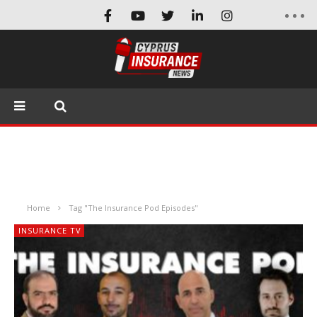
Home
Tag "The Insurance Pod Episodes"
INSURANCE TV