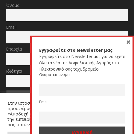
Όνομα
Email
×
Επαρχία
Εγγραφείτε στο Newsletter μας
Εγγραφείτε στο Newsletter μας για να έχετε
όλα τα νέα της Ασφαλιστικής Αγοράς στο
Ηλεκτρονικό σας ταχυδρομείο.
Ιδιότητα
Ονοματεπώνυμο
Email
Στην ιστοσελίδα μας χρησιμοποιούμε cookies για να σας
TikTok
YouTube
προσφέρουμε μία εξατομικευμένη εμπειρία. Πατήστε
«Αποδοχή όλων» για να μας βοηθήσετε να βελτιώσουμε
την εμπειρία σας. Μπορείτε να αλλάξετε τις ρυθμίσεις
σας πατώντας στον σύνδεσμο (link) «Ρυθμίσεις Cookies».
All Rights Reserved by cyprusinsurancenews.com