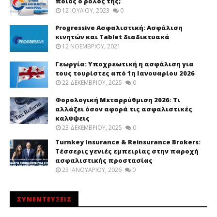
ποιος ο ρόλος της;
12 ΙΟΥΛΊΟΥ, 2023
0
Progressive Ασφαλιστική: Ασφάλιση
κινητών και Tablet διαδικτυακά
12 ΝΟΕΜΒΡΊΟΥ, 2021
Γεωργία: Υποχρεωτική η ασφάλιση για
τους τουρίστες από 1η Ιανουαρίου 2026
22 ΔΕΚΕΜΒΡΊΟΥ, 2025
0
Φορολογική Μεταρρύθμιση 2026: Τι
αλλάζει όσον αφορά τις ασφαλιστικές
καλύψεις
23 ΔΕΚΕΜΒΡΊΟΥ, 2025
0
Turnkey Insurance & Reinsurance Brokers:
Τέσσερις γενιές εμπειρίας στην παροχή
ασφαλιστικής προστασίας
23 ΙΑΝΟΥΑΡΊΟΥ, 2026
0
ΣΥΝΕΝΤΕΥΞΕΙΣ