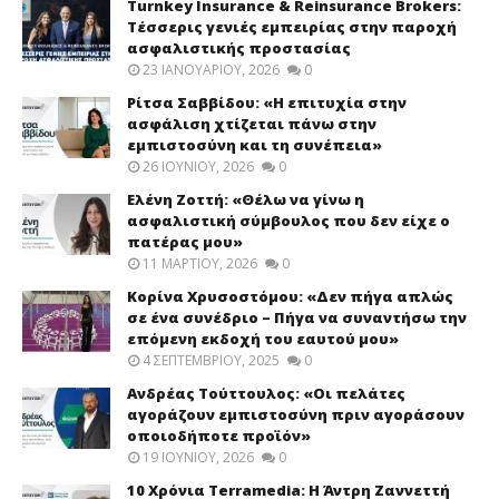
Turnkey Insurance & Reinsurance Brokers:
Τέσσερις γενιές εμπειρίας στην παροχή
ασφαλιστικής προστασίας
23 ΙΑΝΟΥΑΡΊΟΥ, 2026
0
Ρίτσα Σαββίδου: «Η επιτυχία στην
ασφάλιση χτίζεται πάνω στην
εμπιστοσύνη και τη συνέπεια»
26 ΙΟΥΝΊΟΥ, 2026
0
Ελένη Ζοττή: «Θέλω να γίνω η
ασφαλιστική σύμβουλος που δεν είχε ο
πατέρας μου»
11 ΜΑΡΤΊΟΥ, 2026
0
Κορίνα Χρυσοστόμου: «Δεν πήγα απλώς
σε ένα συνέδριο – Πήγα να συναντήσω την
επόμενη εκδοχή του εαυτού μου»
4 ΣΕΠΤΕΜΒΡΊΟΥ, 2025
0
Ανδρέας Τούττουλος: «Οι πελάτες
αγοράζουν εμπιστοσύνη πριν αγοράσουν
οποιοδήποτε προϊόν»
19 ΙΟΥΝΊΟΥ, 2026
0
10 Χρόνια Terramedia: Η Άντρη Ζαννεττή