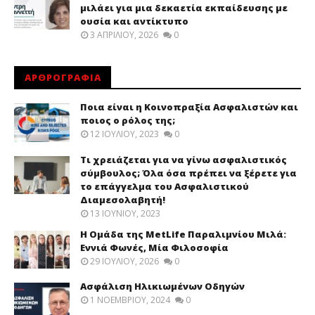
μιλάει για μια δεκαετία εκπαίδευσης με
ουσία και αντίκτυπο
3 ΑΠΡΙΛΊΟΥ, 2026
0
ΑΡΘΡΟΓΡΑΦΙΑ
Ποια είναι η Κοινοπραξία Ασφαλιστών και
ποιος ο ρόλος της;
12 ΙΟΥΛΊΟΥ, 2023
0
Τι χρειάζεται για να γίνω ασφαλιστικός
σύμβουλος; Όλα όσα πρέπει να ξέρετε για
το επάγγελμα του Ασφαλιστικού
Διαμεσολαβητή!
13 ΙΟΥΝΊΟΥ, 2023
Η Ομάδα της MetLife Παραλιμνίου Μιλά:
Εννιά Φωνές, Μία Φιλοσοφία
29 ΙΟΥΛΊΟΥ, 2026
0
Ασφάλιση Ηλικιωμένων Οδηγών
1 ΝΟΕΜΒΡΊΟΥ, 2024
0