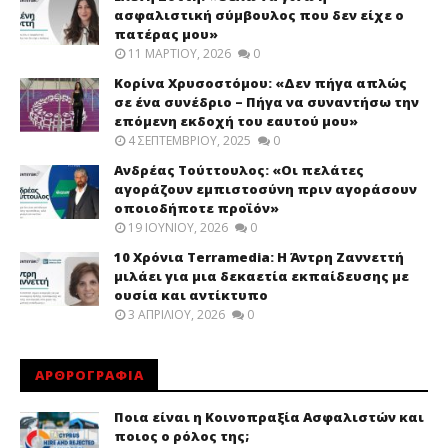
ασφαλιστική σύμβουλος που δεν είχε ο
πατέρας μου»
11 ΜΑΡΤΊΟΥ, 2026
0
Κορίνα Χρυσοστόμου: «Δεν πήγα απλώς
σε ένα συνέδριο – Πήγα να συναντήσω την
επόμενη εκδοχή του εαυτού μου»
4 ΣΕΠΤΕΜΒΡΊΟΥ, 2025
0
Ανδρέας Τούττουλος: «Οι πελάτες
αγοράζουν εμπιστοσύνη πριν αγοράσουν
οποιοδήποτε προϊόν»
19 ΙΟΥΝΊΟΥ, 2026
0
10 Χρόνια Terramedia: Η Άντρη Ζαννεττή
μιλάει για μια δεκαετία εκπαίδευσης με
ουσία και αντίκτυπο
3 ΑΠΡΙΛΊΟΥ, 2026
0
ΑΡΘΡΟΓΡΑΦΙΑ
Ποια είναι η Κοινοπραξία Ασφαλιστών και
ποιος ο ρόλος της;