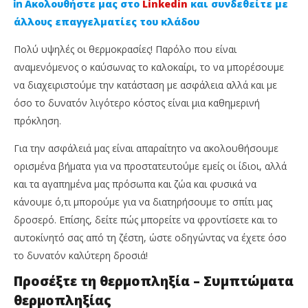
Ακολουθήστε μας στο
Linkedin
και συνδεθείτε με
άλλους επαγγελματίες του κλάδου
Πολύ υψηλές οι θερμοκρασίες! Παρόλο που είναι
αναμενόμενος ο καύσωνας το καλοκαίρι, το να μπορέσουμε
να διαχειριστούμε την κατάσταση με ασφάλεια αλλά και με
όσο το δυνατόν λιγότερο κόστος είναι μια καθημερινή
πρόκληση.
Για την ασφάλειά μας είναι απαραίτητο να ακολουθήσουμε
NOW VIEWING
ορισμένα βήματα για να προστατευτούμε εμείς οι ίδιοι, αλλά
και τα αγαπημένα μας πρόσωπα και ζώα και φυσικά να
Πλήρης οδηγός προστασίας από τον καύσωνα για
Πρ
κάνουμε ό,τι μπορούμε για να διατηρήσουμε το σπίτι μας
εσάς, το σπίτι και το αυτοκίνητό σας
δε
δροσερό. Επίσης, δείτε πώς μπορείτε να φροντίσετε και το
14
14
Ιουνίου,
Ιου
αυτοκίνητό σας από τη ζέστη, ώστε οδηγώντας να έχετε όσο
2024
202
Χρύσα
Χ
το δυνατόν καλύτερη δροσιά!
Πράντζαλου
Πρ
Προσέξτε τη θερμοπληξία – Συμπτώματα
θερμοπληξίας