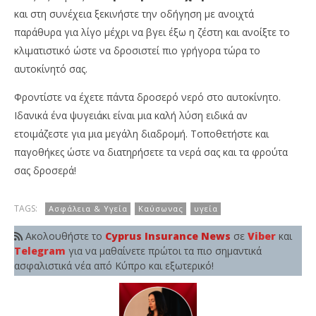
και στη συνέχεια ξεκινήστε την οδήγηση με ανοιχτά
παράθυρα για λίγο μέχρι να βγει έξω η ζέστη και ανοίξτε το
κλιματιστικό ώστε να δροσιστεί πιο γρήγορα τώρα το
αυτοκίνητό σας.
Φροντίστε να έχετε πάντα δροσερό νερό στο αυτοκίνητο.
Ιδανικά ένα ψυγειάκι είναι μια καλή λύση ειδικά αν
ετοιμάζεστε για μια μεγάλη διαδρομή. Τοποθετήστε και
παγοθήκες ώστε να διατηρήσετε τα νερά σας και τα φρούτα
σας δροσερά!
TAGS:
Ασφάλεια & Υγεία
Καύσωνας
υγεία
Ακολουθήστε το
Cyprus Insurance News
σε
Viber
και
Telegram
για να μαθαίνετε πρώτοι τα πιο σημαντικά
ασφαλιστικά νέα από Κύπρο και εξωτερικό!