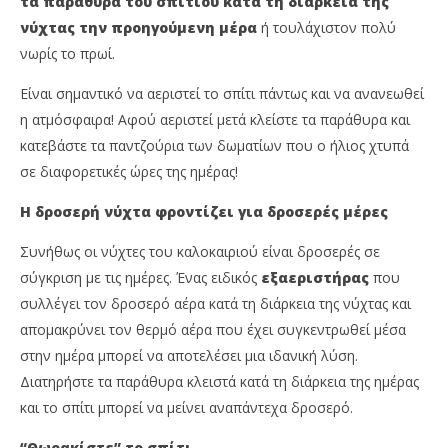
τα παράθυρα του σπιτιού κατά τη διάρκεια της
νύχτας την προηγούμενη μέρα
ή τουλάχιστον πολύ
νωρίς το πρωί.
Είναι σημαντικό να αεριστεί το σπίτι πάντως και να ανανεωθεί
η ατμόσφαιρα! Αφού αεριστεί μετά κλείστε τα παράθυρα και
κατεβάστε τα παντζούρια των δωματίων που ο ήλιος χτυπά
σε διαφορετικές ώρες της ημέρας!
Η δροσερή νύχτα φροντίζει για δροσερές μέρες
Συνήθως οι νύχτες του καλοκαιριού είναι δροσερές σε
σύγκριση με τις ημέρες. Ένας ειδικός
εξαεριστήρας
που
συλλέγει τον δροσερό αέρα κατά τη διάρκεια της νύχτας και
απομακρύνει τον θερμό αέρα που έχει συγκεντρωθεί μέσα
στην ημέρα μπορεί να αποτελέσει μια ιδανική λύση.
Διατηρήστε τα παράθυρα κλειστά κατά τη διάρκεια της ημέρας
και το σπίτι μπορεί να μείνει αναπάντεχα δροσερό.
“Θωρακίστε” το σπίτι