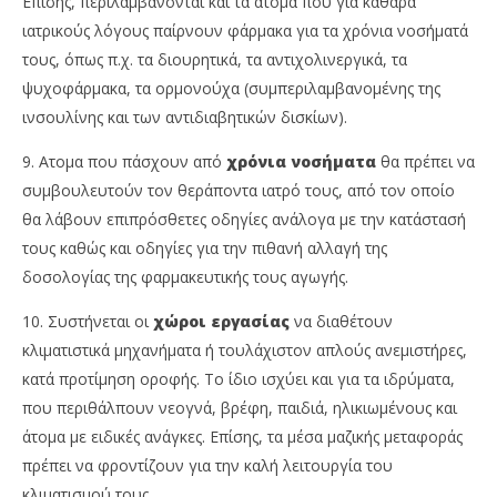
Επίσης, περιλαμβάνονται και τα άτομα που για καθαρά
ιατρικούς λόγους παίρνουν φάρμακα για τα χρόνια νοσήματά
τους, όπως π.χ. τα διουρητικά, τα αντιχολινεργικά, τα
ψυχοφάρμακα, τα ορμονούχα (συμπεριλαμβανομένης της
ινσουλίνης και των αντιδιαβητικών δισκίων).
9. Ατομα που πάσχουν από
χρόνια νοσήματα
θα πρέπει να
συμβουλευτούν τον θεράποντα ιατρό τους, από τον οποίο
θα λάβουν επιπρόσθετες οδηγίες ανάλογα με την κατάστασή
τους καθώς και οδηγίες για την πιθανή αλλαγή της
δοσολογίας της φαρμακευτικής τους αγωγής.
10. Συστήνεται οι
χώροι εργασίας
να διαθέτουν
κλιματιστικά μηχανήματα ή τουλάχιστον απλούς ανεμιστήρες,
κατά προτίμηση οροφής. Το ίδιο ισχύει και για τα ιδρύματα,
που περιθάλπουν νεογνά, βρέφη, παιδιά, ηλικιωμένους και
άτομα με ειδικές ανάγκες. Επίσης, τα μέσα μαζικής μεταφοράς
πρέπει να φροντίζουν για την καλή λειτουργία του
κλιματισμού τους.