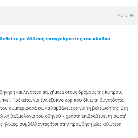
MORE
δεθείτε με άλλους επαγγελματίες του κλάδου
ι η αναπαράσταση
Κάλυψη Ανεμοθώρακα: Όλα
Ο
οδήγηση και λιγότερα ατυχήματα στους δρόμους της Κύπρου,
ν ατυχημάτων και
όσα πρέπει να ξέρεις!
Α
ve”. Πρόκειται για ένα έξυπνο app που δίνει τη δυνατότητα
φοροποιείται από την
κ
25
ου συμπεριφορά και να λαμβάνει tips για τη βελτίωσή της. Στη
ερεύνηση τροχαίων
Οκτωβρίου,
25
άτων;
2022
Οκ
ελική βαθμολογία του οδηγού – χρήστη επιβραβεύει τη σωστή
Cyprus
20
Insurance
ς ηλικίες, συμβάλλοντας έτσι στην προώθηση μίας καλύτερη
υ,
News
In
Team
N