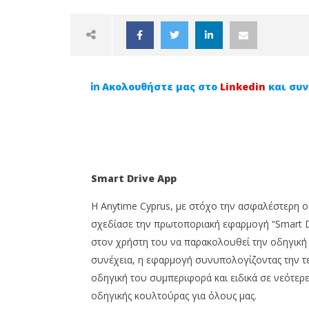
Ακολουθήστε μας στο
Linkedin
και συν
NOW VIEWING
Smart
Drive
App
Οι υπηρεσίες που κάνουν την
Tι είνα
Η Anytime Cyprus, με στόχο την ασφαλέστερη 
ANYTIME να ξεχωρίζει
τροχαίω
σχεδίασε την πρωτοποριακή εφαρμογή “Smart Dri
πως δια
25
στον χρήστη του να παρακολουθεί την οδηγική τ
απλή δι
Οκτωβρίου,
2022
ατυχημ
συνέχεια, η εφαρμογή συνυπολογίζοντας την τ
Cyprus
25
Insurance
οδηγική του συμπεριφορά και ειδικά σε νεότερε
Οκτωβρίο
News
2022
οδηγικής κουλτούρας για όλους μας.
Team
Cyprus