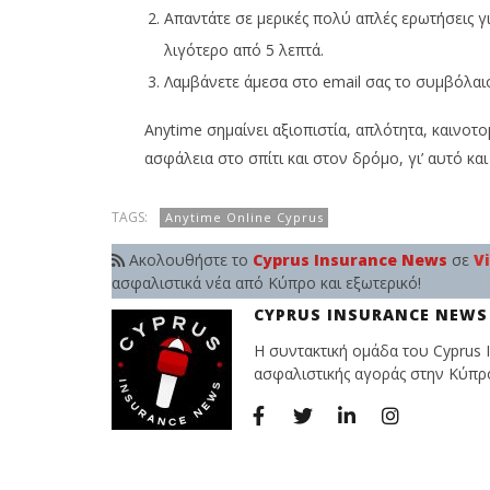
Απαντάτε σε μερικές πολύ απλές ερωτήσεις για
λιγότερο από 5 λεπτά.
Λαμβάνετε άμεσα στο email σας το συμβόλαιό
Anytime σημαίνει αξιοπιστία, απλότητα, καινοτ
ασφάλεια στο σπίτι και στον δρόμο, γι’ αυτό κα
TAGS:
Anytime Online Cyprus
Ακολουθήστε το
Cyprus Insurance News
σε
V
ασφαλιστικά νέα από Κύπρο και εξωτερικό!
CYPRUS INSURANCE NEWS
Η συντακτική ομάδα του Cyprus I
ασφαλιστικής αγοράς στην Κύπρο 