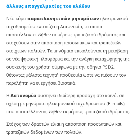
άλλους επαγγελματίες του κλάδου
Νέο κύμα
παραπλανητικών μηνυμάτων
ηλεκτρονικού
ταχυδρομείου εντοπίζει η Αστυνομία, τα οποία
αποστέλλονται δήθεν εκ μέρους τραπεζικού ιδρύματος και
στοχεύουν στην απόσπαση προσωπικών και τραπεζικών
στοιχείων πολιτών. Τα μηνύματα επικαλούνται τη μετάβαση
σε νέα ψηφιακή πλατφόρμα και την ανάγκη καταχώρησης της
συσκευής του χρήστη σύμφωνα με την οδηγία PSD2,
NOW VIEWING
θέτοντας μάλιστα τεχνητή προθεσμία ώστε να πιέσουν τον
Νέο κύμα ηλεκτρονικής απάτης με δήθεν
Τε
παραλήπτη να ενεργήσει βιαστικά.
μηνύματα τραπεζών
Απ
Η
Αστυνομία
συστήνει ιδιαίτερη προσοχή στο κοινό, σε
30
30
Ιουνίου,
Ιου
σχέση με μηνύματα ηλεκτρονικού ταχυδρομείου (E–mails)
2026
202
Cyprus
C
που αποστέλλονται, δήθεν εκ μέρους τραπεζικού ιδρύματος.
Insurance
Ins
News
Ne
Στόχος των δραστών είναι η απόσπαση προσωπικών και
Team
Te
τραπεζικών δεδομένων των πολιτών.