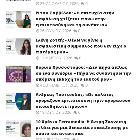
23 ΙΑΝΟΥΑΡΊΟΥ, 2026
0
Ρίτσα Σαββίδου: «Η επιτυχία στην
ασφάλιση χτίζεται πάνω στην
εμπιστοσύνη και τη συνέπεια»
26 ΙΟΥΝΊΟΥ, 2026
0
Ελένη Ζοττή: «Θέλω να γίνω η
ασφαλιστική σύμβουλος που δεν είχε ο
πατέρας μου»
11 ΜΑΡΤΊΟΥ, 2026
0
Κορίνα Χρυσοστόμου: «Δεν πήγα απλώς
σε ένα συνέδριο – Πήγα να συναντήσω την
επόμενη εκδοχή του εαυτού μου»
4 ΣΕΠΤΕΜΒΡΊΟΥ, 2025
0
Ανδρέας Τούττουλος: «Οι πελάτες
αγοράζουν εμπιστοσύνη πριν αγοράσουν
οποιοδήποτε προϊόν»
19 ΙΟΥΝΊΟΥ, 2026
0
10 Χρόνια Terramedia: Η Άντρη Ζαννεττή
μιλάει για μια δεκαετία εκπαίδευσης με
ουσία και αντίκτυπο
3 ΑΠΡΙΛΊΟΥ, 2026
0