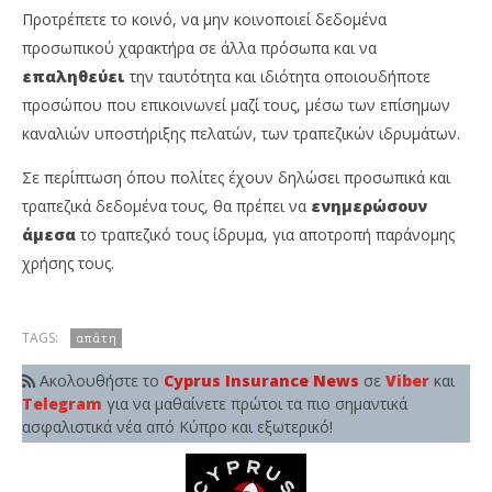
Προτρέπετε το κοινό, να μην κοινοποιεί δεδομένα
προσωπικού χαρακτήρα σε άλλα πρόσωπα και να
επαληθεύει
την ταυτότητα και ιδιότητα οποιουδήποτε
προσώπου που επικοινωνεί μαζί τους, μέσω των επίσημων
καναλιών υποστήριξης πελατών, των τραπεζικών ιδρυμάτων.
Σε περίπτωση όπου πολίτες έχουν δηλώσει προσωπικά και
τραπεζικά δεδομένα τους, θα πρέπει να
ενημερώσουν
άμεσα
το τραπεζικό τους ίδρυμα, για αποτροπή παράνομης
χρήσης τους.
TAGS:
απάτη
Ακολουθήστε το
Cyprus Insurance News
σε
Viber
και
Telegram
για να μαθαίνετε πρώτοι τα πιο σημαντικά
ασφαλιστικά νέα από Κύπρο και εξωτερικό!