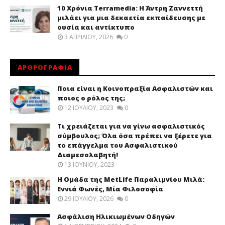
10 Χρόνια Terramedia: Η Άντρη Ζαννεττή
μιλάει για μια δεκαετία εκπαίδευσης με
ουσία και αντίκτυπο
3 ΑΠΡΙΛΊΟΥ, 2026
0
ΑΡΘΡΟΓΡΑΦΙΑ
Ποια είναι η Κοινοπραξία Ασφαλιστών και
ποιος ο ρόλος της;
12 ΙΟΥΛΊΟΥ, 2023
0
Τι χρειάζεται για να γίνω ασφαλιστικός
σύμβουλος; Όλα όσα πρέπει να ξέρετε για
το επάγγελμα του Ασφαλιστικού
Διαμεσολαβητή!
13 ΙΟΥΝΊΟΥ, 2023
Η Ομάδα της MetLife Παραλιμνίου Μιλά:
Εννιά Φωνές, Μία Φιλοσοφία
29 ΙΟΥΛΊΟΥ, 2026
0
Ασφάλιση Ηλικιωμένων Οδηγών