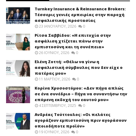
Turnkey Insurance & Reinsurance Brokers:
Τέσσερις γενιές εμπειρίας στην παροχή
ασφαλιστικής προστασίας
23 ΙΑΝΟΥΑΡΊΟΥ, 2026
0
Ρίτσα Σαββίδου: «Η επιτυχία στην
ασφάλιση χτίζεται πάνω στην
εμπιστοσύνη και τη συνέπεια»
26 ΙΟΥΝΊΟΥ, 2026
0
Ελένη Ζοττή: «Θέλω να γίνω η
ασφαλιστική σύμβουλος που δεν είχε ο
πατέρας μου»
11 ΜΑΡΤΊΟΥ, 2026
0
Κορίνα Χρυσοστόμου: «Δεν πήγα απλώς
σε ένα συνέδριο – Πήγα να συναντήσω την
επόμενη εκδοχή του εαυτού μου»
4 ΣΕΠΤΕΜΒΡΊΟΥ, 2025
0
Ανδρέας Τούττουλος: «Οι πελάτες
αγοράζουν εμπιστοσύνη πριν αγοράσουν
οποιοδήποτε προϊόν»
19 ΙΟΥΝΊΟΥ, 2026
0