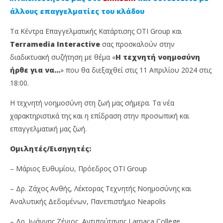
άλλους επαγγελματίες του κλάδου
Τα Κέντρα Επαγγελματικής Κατάρτισης OTI Group και
Terramedia Interactive
σας προσκαλούν στην
διαδικτυακή συζήτηση με θέμα «
Η τεχνητή νοημοσύνη
ήρθε για να…
» που θα διεξαχθεί στις 11 Απριλίου 2024 στις
18:00.
Η τεχνητή νοημοσύνη στη ζωή μας σήμερα. Τα νέα
NOW VIEWING
χαρακτηριστικά της και η επίδραση στην προσωπική και
επαγγελματική μας ζωή.
Δωρεάν διαδικτυακή συνάντηση για την τεχνητή
Τε
νοημοσύνη
Απ
Ομιλητές/Εισηγητές:
9
9
Απριλίου,
Απρ
– Μάριος Ευθυμίου, Πρόεδρος ΟΤΙ Group
2024
202
Cyprus
C
Insurance
Ins
– Δρ. Ζάχος Ανθής, Λέκτορας Τεχνητής Νοημοσύνης και
News
Ne
Αναλυτικής Δεδομένων, Πανεπιστήμιο Neapolis
Team
Te
– Δρ. Ιωάννης Ζένιος, Αντιπρύτανης Larnaca College