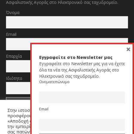
Ασφαλιστικής Αγοράς στο Ηλεκτρονικό σας ταχυδρομείο.
Όνομα
Email
×
Επαρχία
Εγγραφείτε στο Newsletter μας
Εγγραφείτε στο Newsletter μας για να έχετε
όλα τα νέα της Ασφαλιστικής Αγοράς στο
Ηλεκτρονικό σας ταχυδρομείο.
Ιδιότητα
Ονοματεπώνυμο
Email
Στην ιστοσελίδα μας χρησιμοποιούμε cookies για να σας
TikTok
YouTube
προσφέρουμε μία εξατομικευμένη εμπειρία. Πατήστε
«Αποδοχή όλων» για να μας βοηθήσετε να βελτιώσουμε
την εμπειρία σας. Μπορείτε να αλλάξετε τις ρυθμίσεις
σας πατώντας στον σύνδεσμο (link) «Ρυθμίσεις Cookies».