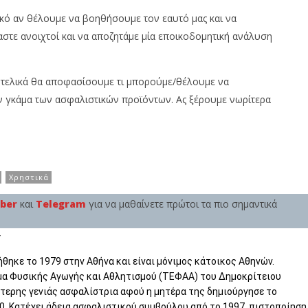
ικό αν θέλουμε να βοηθήσουμε τον εαυτό μας και να
στε ανοιχτοί και να αποζητάμε μία εποικοδομητική ανάλυση
ου τελικά θα αποφασίσουμε τι μπορούμε/θέλουμε να
 γκάμα των ασφαλιστικών προϊόντων. Ας ξέρουμε νωρίτερα
Χρηστικά
iber
και
Telegram
για να μαθαίνετε πρώτοι τα πιο σημαντικά
Υ
θηκε το 1979 στην Αθήνα και είναι μόνιμος κάτοικος Αθηνών.
μα Φυσικής Αγωγής και Αθλητισμού (ΤΕΦΑΑ) του Δημοκρίτειου
ύτερης γενιάς ασφαλίστρια αφού η μητέρα της δημιούργησε το
0. Κατέχει άδεια ασφαλιστικού συμβούλου από το 1997, πιστοποίηση