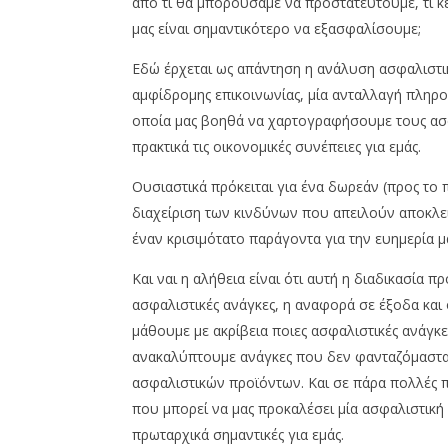
από τι θα μπορούσαμε να προστατευτούμε, τι κε
Μαΐου,
24
μας είναι σημαντικότερο να εξασφαλίσουμε;
2022
Μαΐου,
Κατερίνα
2022
Χαραλαμπίδου
Κατερίν
Εδώ έρχεται ως απάντηση η ανάλυση ασφαλιστικώ
Χαραλαμπ
αμφίδρομης επικοινωνίας, μία ανταλλαγή πληρ
οποία μας βοηθά να χαρτογραφήσουμε τους ασ
πρακτικά τις οικονομικές συνέπειες για εμάς.
Ουσιαστικά πρόκειται για ένα δωρεάν (προς το
διαχείριση των κινδύνων που απειλούν αποκλεισ
έναν κρισιμότατο παράγοντα για την ευημερία μ
Και ναι η αλήθεια είναι ότι αυτή η διαδικασία 
ασφαλιστικές ανάγκες, η αναφορά σε έξοδα και 
μάθουμε με ακρίβεια ποιες ασφαλιστικές ανάγκε
ανακαλύπτουμε ανάγκες που δεν φανταζόμαστα
ασφαλιστικών προϊόντων. Και σε πάρα πολλές π
που μπορεί να μας προκαλέσει μία ασφαλιστικ
πρωταρχικά σημαντικές για εμάς.