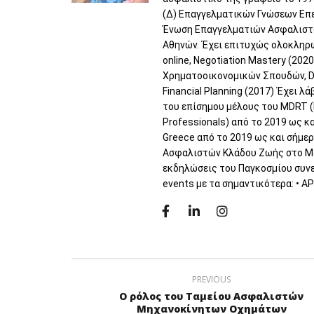
(Δ) Επαγγελματικών Γνώσεων Επε
Ένωση Επαγγελματιών Ασφαλιστώ
Αθηνών.
Έχει επιτυχώς ολοκληρώ
online, Negotiation Mastery (2020
Χρηματοοικονομικών Σπουδών, Dig
Financial Planning (2017)
Έχει λά
του επίσημου μέλους του MDRT (Mil
Professionals) από το 2019 ως 
Greece από το 2019 ως και σήμε
Ασφαλιστών Κλάδου Ζωής στο Μαϊ
εκδηλώσεις του Παγκοσμίου συνεδ
events με τα σημαντικότερα: • A
PREVIOUS
Ο ρόλος του Ταμείου Ασφαλιστών
Μηχανοκίνητων Οχημάτων