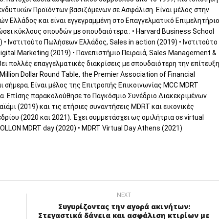
νδυτικών Προϊόντων βασιζόμενων σε Ασφάλιση. Είναι μέλος στην
ν Ελλάδος και είναι εγγεγραμμένη στο Επαγγελματικό Επιμελητήρι
σει κύκλους σπουδών με σπουδαιότερα : • Harvard Business School
) • Ινστιτούτο Πωλήσεων Ελλάδος, Sales in action (2019) • Ινστιτούτο
ital Marketing (2019) • Πανεπιστήμιο Πειραιά, Sales Management &
βει πολλές επαγγελματικές διακρίσεις με σπουδαιότερη την επίτευξ
lion Dollar Round Table, the Premier Association of Financial
και σήμερα. Είναι μέλος της Επιτροπής Επικοινωνίας MCC MDRT
ρα. Επίσης παρακολούθησε το Παγκόσμιο Συνέδριο Διακεκριμένων
άμι (2019) και τις ετήσιες συναντήσεις MDRT και εικονικές
ρίου (2020 και 2021).
Έχει συμμετάσχει ως ομιλήτρια σε virtual
POLLON MDRT day (2020) • MDRT Virtual Day Athens (2021)
NEXT
Συγυρίζοντας την αγορά ακινήτων:
Στεγαστικά δάνεια και ασφάλιση κτιρίων με