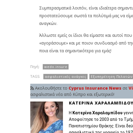
Συμπερασματικά λοιπόν, είναι ιδιαίτερα σημαντ
προστατεύσουμε σωστά τα πολύτιμά μας να είμα
αναγκών.
Άλλωστε εμείς οι ίδιοι θα είμαστε και αυτοί π
«αγοράσουμε» και με ποιον συνδυασμό από την
ποια είναι τα σημαντικότερα για εμάς!
Πηγή:
wedo.insure
TAGS:
ασφαλιστικές ανάγκες
Εξυπηρέτηση Πελατών
Ακολουθήστε το
Cyprus Insurance News
σε
V
ασφαλιστικά νέα από Κύπρο και εξωτερικό!
ΚΑΤΕΡΊΝΑ ΧΑΡΑΛΑΜΠΊΔΟ
Η
Κατερίνα Χαραλαμπίδου
γεννή
Αποφοίτησε το 2003 από το Τμή
Πανεπιστημίου Θράκης. Είναι δε
ασφαλιστικό της γραφείο το 197