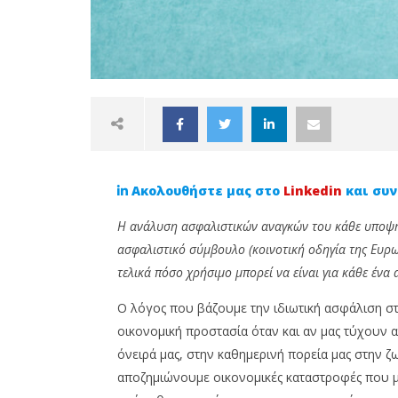
Ακολουθήστε μας στο
Linkedin
και συν
Η ανάλυση ασφαλιστικών αναγκών του κάθε υποψηφ
ασφαλιστικό σύμβουλο (κοινοτική οδηγία της Ευρωπ
τελικά πόσο χρήσιμο μπορεί να είναι για κάθε ένα 
NOW VIEWING
Ο λόγος που βάζουμε την ιδιωτική ασφάλιση στ
οικονομική προστασία όταν και αν μας τύχουν α
Ανάλυση ασφαλιστικών
Από σύμ
όνειρά μας, στην καθημερινή πορεία μας στην ζω
αναγκών. Τι είναι και γιατί την
Το Cypr
χρειαζόμαστε;
ενδυναμ
αποζημιώνουμε οικονομικές καταστροφές που 
επαγγελ
24