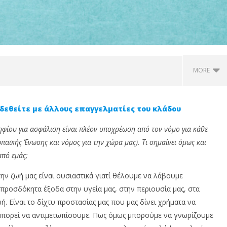
MORE
δεθείτε με άλλους επαγγελματίες του κλάδου
ίου για ασφάλιση είναι πλέον υποχρέωση από τον νόμο για κάθε
αϊκής Ένωσης και νόμος για την χώρα μας). Τι σημαίνει όμως και
από εμάς;
ην ζωή μας είναι ουσιαστικά γιατί θέλουμε να λάβουμε
προσδόκητα έξοδα στην υγεία μας, στην περιουσία μας, στα
βουλος σε αυθεντία:
Insurance Trust Debt: Ονομάζω
Η
ή. Είναι το δίχτυ προστασίας μας που μας δίνει χρήματα να
us Insurance News
το χρέος που η ασφαλιστική
Π
ώνει την
αγορά δεν μετρά ακόμη
Φ
μπορεί να αντιμετωπίσουμε. Πως όμως μπορούμε να γνωρίζουμε
ματική σας εικόνα
24
24