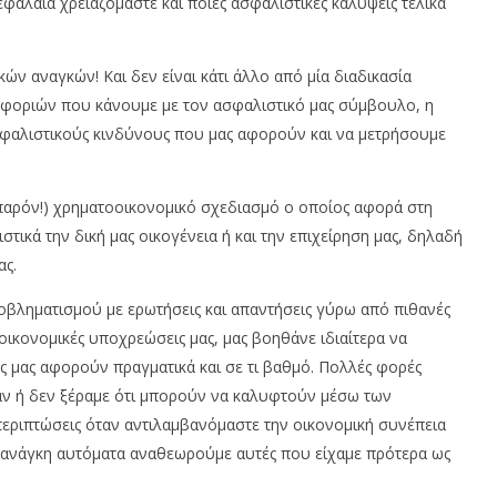
φάλαια χρειαζόμαστε και ποιες ασφαλιστικές καλύψεις τελικά
Μαΐου,
Μα
2022
20
Κατερίνα
Χαραλαμπίδου
Χ
α
ν αναγκών! Και δεν είναι κάτι άλλο από μία διαδικασία
ίδου
οφοριών που κάνουμε με τον ασφαλιστικό μας σύμβουλο, η
φαλιστικούς κινδύνους που μας αφορούν και να μετρήσουμε
 παρόν!) χρηματοοικονομικό σχεδιασμό ο οποίος αφορά στη
τικά την δική μας οικογένεια ή και την επιχείρηση μας, δηλαδή
ας.
προβληματισμού με ερωτήσεις και απαντήσεις γύρω από πιθανές
οικονομικές υποχρεώσεις μας, μας βοηθάνε ιδιαίτερα να
ς μας αφορούν πραγματικά και σε τι βαθμό. Πολλές φορές
ν ή δεν ξέραμε ότι μπορούν να καλυφτούν μέσω των
εριπτώσεις όταν αντιλαμβανόμαστε την οικονομική συνέπεια
ή ανάγκη αυτόματα αναθεωρούμε αυτές που είχαμε πρότερα ως