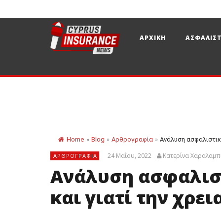
ΑΡΧΙΚΗ
ΑΣΦΑΛΙΣΤ
Home
»
Blog
»
Αρθρογραφία
»
Ανάλυση ασφαλιστικώ
24 Μαΐου, 2022
Κατερίνα Χαραλαμπ
ΑΡΘΡΟΓΡΑΦΊΑ
Ανάλυση ασφαλιστ
και γιατί την χρει