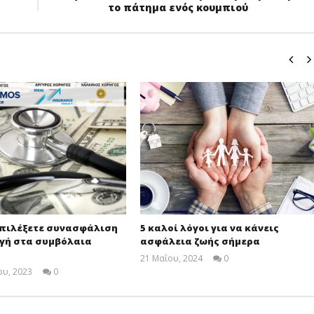
το πάτημα ενός κουμπιού
επιλέξετε συνασφάλιση
5 καλοί λόγοι για να κάνεις
γή στα συμβόλαια
ασφάλεια ζωής σήμερα
21 Μαΐου, 2024
0
Cyprus
υ, 2023
0
Insurance
Cyprus
News
Insurance
Team
News