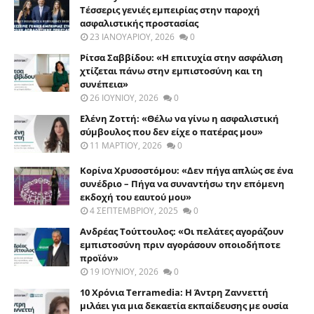
Τέσσερις γενιές εμπειρίας στην παροχή
ασφαλιστικής προστασίας
23 ΙΑΝΟΥΑΡΊΟΥ, 2026
0
Ρίτσα Σαββίδου: «Η επιτυχία στην ασφάλιση
χτίζεται πάνω στην εμπιστοσύνη και τη
συνέπεια»
26 ΙΟΥΝΊΟΥ, 2026
0
Ελένη Ζοττή: «Θέλω να γίνω η ασφαλιστική
σύμβουλος που δεν είχε ο πατέρας μου»
11 ΜΑΡΤΊΟΥ, 2026
0
Κορίνα Χρυσοστόμου: «Δεν πήγα απλώς σε ένα
συνέδριο – Πήγα να συναντήσω την επόμενη
εκδοχή του εαυτού μου»
4 ΣΕΠΤΕΜΒΡΊΟΥ, 2025
0
Ανδρέας Τούττουλος: «Οι πελάτες αγοράζουν
εμπιστοσύνη πριν αγοράσουν οποιοδήποτε
προϊόν»
19 ΙΟΥΝΊΟΥ, 2026
0
10 Χρόνια Terramedia: Η Άντρη Ζαννεττή
μιλάει για μια δεκαετία εκπαίδευσης με ουσία