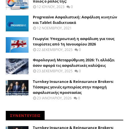
ποιος ο ρόλος της;
12 ΙΟΥΛΊΟΥ, 2023
0
Progressive Ασφαλιστική: Ασφάλιση κινητών
και Tablet διαδικτυακά
12 ΝΟΕΜΒΡΊΟΥ, 2021
Γεωργία: Υποχρεωτική η ασφάλιση για τους
τουρίστες από 1η Ιανουαρίου 2026
22 ΔΕΚΕΜΒΡΊΟΥ, 2025
0
Φορολογική Μεταρρύθμιση 2026: Τι αλλάζει
όσον αφορά τις ασφαλιστικές καλύψεις
23 ΔΕΚΕΜΒΡΊΟΥ, 2025
0
Turnkey Insurance & Reinsurance Brokers:
Τέσσερις γενιές εμπειρίας στην παροχή
ασφαλιστικής προστασίας
23 ΙΑΝΟΥΑΡΊΟΥ, 2026
0
ΣΥΝΕΝΤΕΥΞΕΙΣ
Turnkey Insurance & Reinsurance Brokers: