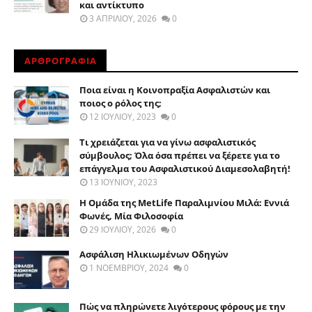
και αντίκτυπο
3 ΑΠΡΙΛΊΟΥ, 2026
0
ΑΡΘΡΟΓΡΑΦΙΑ
Ποια είναι η Κοινοπραξία Ασφαλιστών και
ποιος ο ρόλος της;
12 ΙΟΥΛΊΟΥ, 2023
0
Τι χρειάζεται για να γίνω ασφαλιστικός
σύμβουλος; Όλα όσα πρέπει να ξέρετε για το
επάγγελμα του Ασφαλιστικού Διαμεσολαβητή!
13 ΙΟΥΝΊΟΥ, 2023
Η Ομάδα της MetLife Παραλιμνίου Μιλά: Εννιά
Φωνές, Μία Φιλοσοφία
29 ΙΟΥΛΊΟΥ, 2026
0
Ασφάλιση Ηλικιωμένων Οδηγών
1 ΝΟΕΜΒΡΊΟΥ, 2024
0
Πώς να πληρώνετε λιγότερους φόρους με την