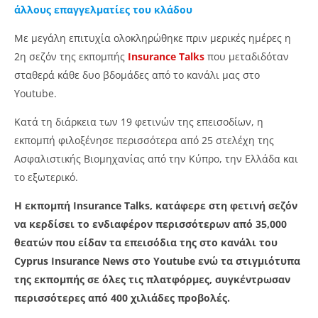
άλλους επαγγελματίες του κλάδου
Με μεγάλη επιτυχία ολοκληρώθηκε πριν μερικές ημέρες η
2η σεζόν της εκπομπής
Insurance Talks
που μεταδιδόταν
σταθερά κάθε δυο βδομάδες από το κανάλι μας στο
Youtube.
Κατά τη διάρκεια των 19 φετινών της επεισοδίων, η
εκπομπή φιλοξένησε περισσότερα από 25 στελέχη της
NOW VIEWING
Ασφαλιστικής Βιομηχανίας από την Κύπρο, την Ελλάδα και
το εξωτερικό.
Ξεπέρασε τις 400,000 προβολές η εκπομπή Insurance
Για
Talks
συ
Η εκπομπή Insurance Talks, κατάφερε στη φετινή σεζόν
19
19
να κερδίσει το ενδιαφέρον περισσότερων από 35,000
Αυγούστου,
Αυγ
2024
202
θεατών που είδαν τα επεισόδια της στο κανάλι του
Cyprus
C
Insurance
Ins
Cyprus Insurance News στο Youtube ενώ τα στιγμιότυπα
News
Ne
της εκπομπής σε όλες τις πλατφόρμες, συγκέντρωσαν
Team
Te
περισσότερες από 400 χιλιάδες προβολές.