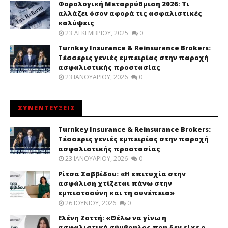
Φορολογική Μεταρρύθμιση 2026: Τι
αλλάζει όσον αφορά τις ασφαλιστικές
καλύψεις
23 ΔΕΚΕΜΒΡΊΟΥ, 2025
0
Turnkey Insurance & Reinsurance Brokers:
Τέσσερις γενιές εμπειρίας στην παροχή
ασφαλιστικής προστασίας
23 ΙΑΝΟΥΑΡΊΟΥ, 2026
0
ΣΥΝΕΝΤΕΥΞΕΙΣ
Turnkey Insurance & Reinsurance Brokers:
Τέσσερις γενιές εμπειρίας στην παροχή
ασφαλιστικής προστασίας
23 ΙΑΝΟΥΑΡΊΟΥ, 2026
0
Ρίτσα Σαββίδου: «Η επιτυχία στην
ασφάλιση χτίζεται πάνω στην
εμπιστοσύνη και τη συνέπεια»
26 ΙΟΥΝΊΟΥ, 2026
0
Ελένη Ζοττή: «Θέλω να γίνω η
ασφαλιστική σύμβουλος που δεν είχε ο