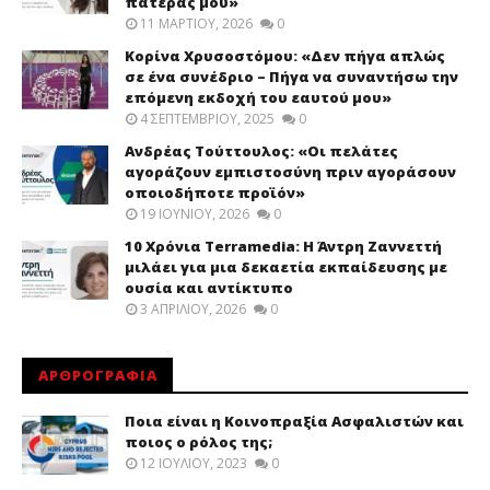
πατέρας μου»
11 ΜΑΡΤΊΟΥ, 2026
0
Κορίνα Χρυσοστόμου: «Δεν πήγα απλώς
σε ένα συνέδριο – Πήγα να συναντήσω την
επόμενη εκδοχή του εαυτού μου»
4 ΣΕΠΤΕΜΒΡΊΟΥ, 2025
0
Ανδρέας Τούττουλος: «Οι πελάτες
αγοράζουν εμπιστοσύνη πριν αγοράσουν
οποιοδήποτε προϊόν»
19 ΙΟΥΝΊΟΥ, 2026
0
10 Χρόνια Terramedia: Η Άντρη Ζαννεττή
μιλάει για μια δεκαετία εκπαίδευσης με
ουσία και αντίκτυπο
3 ΑΠΡΙΛΊΟΥ, 2026
0
ΑΡΘΡΟΓΡΑΦΙΑ
Ποια είναι η Κοινοπραξία Ασφαλιστών και
ποιος ο ρόλος της;
12 ΙΟΥΛΊΟΥ, 2023
0