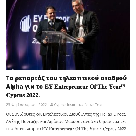
Το ρεπορτάζ του τηλεοπτικού σταθμού
Alpha για το 𝐄𝐘 𝐄𝐧𝐭𝐫𝐞𝐩𝐫𝐞𝐧𝐞𝐮𝐫 𝐎𝐟 𝐓𝐡𝐞 𝐘𝐞𝐚𝐫™
𝐂𝐲𝐩𝐫𝐮𝐬 𝟐𝟎𝟐𝟐.
23 Φεβρουαρίου, 2022
Cyprus Insurance News Team
Οι Συνιδρυτές και Εκτελεστικοί Διευθυντές της Hellas Direct,
Αλέξης Πανταζής και Αιμίλιος Μάρκου, αναδείχθηκαν νικητές
του διαγωνισμού 𝐄𝐘 𝐄𝐧𝐭𝐫𝐞𝐩𝐫𝐞𝐧𝐞𝐮𝐫 𝐎𝐟 𝐓𝐡𝐞 𝐘𝐞𝐚𝐫™ 𝐂𝐲𝐩𝐫𝐮𝐬 𝟐𝟎𝟐𝟐.