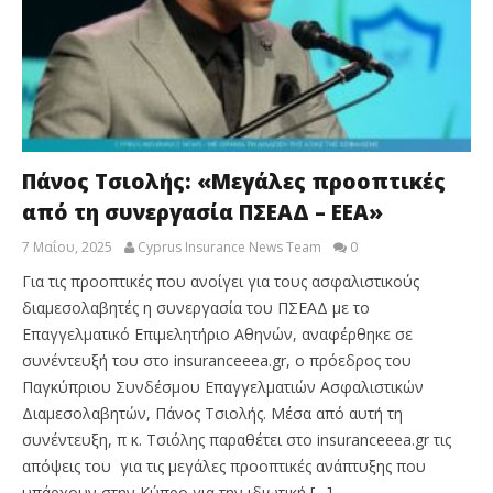
Πάνος Τσιολής: «Μεγάλες προοπτικές
από τη συνεργασία ΠΣΕΑΔ – ΕΕΑ»
7 Μαΐου, 2025
Cyprus Insurance News Team
0
Για τις προοπτικές που ανοίγει για τους ασφαλιστικούς
διαμεσολαβητές η συνεργασία του ΠΣΕΑΔ με το
Επαγγελματικό Επιμελητήριο Αθηνών, αναφέρθηκε σε
συνέντευξή του στο insuranceeea.gr, ο πρόεδρος του
Παγκύπριου Συνδέσμου Επαγγελματιών Ασφαλιστικών
Διαμεσολαβητών, Πάνος Τσιολής. Μέσα από αυτή τη
συνέντευξη, π κ. Τσιόλης παραθέτει στο insuranceeea.gr τις
απόψεις του για τις μεγάλες προοπτικές ανάπτυξης που
υπάρχουν στην Κύπρο για την ιδιωτική […]