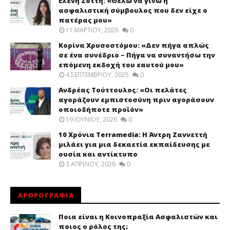
Ελένη Ζοττή: «Θέλω να γίνω η
ασφαλιστική σύμβουλος που δεν είχε ο
πατέρας μου»
11 ΜΑΡΤΊΟΥ, 2026
0
Κορίνα Χρυσοστόμου: «Δεν πήγα απλώς
σε ένα συνέδριο – Πήγα να συναντήσω την
επόμενη εκδοχή του εαυτού μου»
4 ΣΕΠΤΕΜΒΡΊΟΥ, 2025
0
Ανδρέας Τούττουλος: «Οι πελάτες
αγοράζουν εμπιστοσύνη πριν αγοράσουν
οποιοδήποτε προϊόν»
19 ΙΟΥΝΊΟΥ, 2026
0
10 Χρόνια Terramedia: Η Άντρη Ζαννεττή
μιλάει για μια δεκαετία εκπαίδευσης με
ουσία και αντίκτυπο
3 ΑΠΡΙΛΊΟΥ, 2026
0
ΑΡΘΡΟΓΡΑΦΙΑ
Ποια είναι η Κοινοπραξία Ασφαλιστών και
ποιος ο ρόλος της;