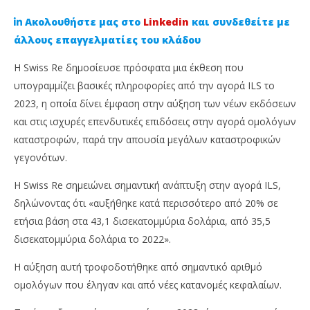
Ακολουθήστε μας στο
Linkedin
και συνδεθείτε με
άλλους επαγγελματίες του κλάδου
Η Swiss Re δημοσίευσε πρόσφατα μια έκθεση που
υπογραμμίζει βασικές πληροφορίες από την αγορά ILS το
2023, η οποία δίνει έμφαση στην αύξηση των νέων εκδόσεων
και στις ισχυρές επενδυτικές επιδόσεις στην αγορά ομολόγων
καταστροφών, παρά την απουσία μεγάλων καταστροφικών
γεγονότων.
NOW VIEWING
Η Swiss Re σημειώνει σημαντική ανάπτυξη στην αγορά ILS,
δηλώνοντας ότι «αυξήθηκε κατά περισσότερο από 20% σε
Swiss Re: Στα 43,1 δισ. η αγορά των επενδυτικών
Απ
ετήσια βάση στα 43,1 δισεκατομμύρια δολάρια, από 35,5
ταμείων της
χρ
δισεκατομμύρια δολάρια το 2022».
28
28
Φεβρουαρίου,
Φε
2024
202
Η αύξηση αυτή τροφοδοτήθηκε από σημαντικό αριθμό
Cyprus
C
Insurance
Ins
ομολόγων που έληγαν και από νέες κατανομές κεφαλαίων.
News
Ne
Team
Te