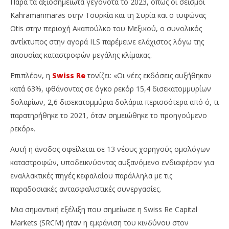
Παρά τα αξιοσημείωτα γεγονότα το 2023, όπως οι σεισμοί
Kahramanmaras στην Τουρκία και τη Συρία και ο τυφώνας
Otis στην περιοχή Ακαπούλκο του Μεξικού, ο συνολικός
αντίκτυπος στην αγορά ILS παρέμεινε ελάχιστος λόγω της
απουσίας καταστροφών μεγάλης κλίμακας.
Επιπλέον, η
Swiss Re
τονίζει: «Οι νέες εκδόσεις αυξήθηκαν
κατά 63%, φθάνοντας σε όγκο ρεκόρ 15,4 δισεκατομμυρίων
δολαρίων, 2,6 δισεκατομμύρια δολάρια περισσότερα από ό, τι
παρατηρήθηκε το 2021, όταν σημειώθηκε το προηγούμενο
ρεκόρ».
Αυτή η άνοδος οφείλεται σε 13 νέους χορηγούς ομολόγων
καταστροφών, υποδεικνύοντας αυξανόμενο ενδιαφέρον για
εναλλακτικές πηγές κεφαλαίου παράλληλα με τις
παραδοσιακές αντασφαλιστικές συνεργασίες.
Μια σημαντική εξέλιξη που σημείωσε η Swiss Re Capital
Markets (SRCM) ήταν η εμφάνιση του κινδύνου στον