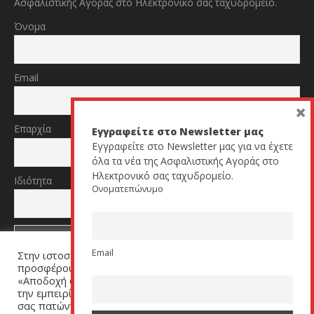
Ασφαλιστικής Αγοράς στο Ηλεκτρονικό σας ταχυδρομείο.
Όνομα
Email
×
Επαρχία
Εγγραφείτε στο Newsletter μας
Εγγραφείτε στο Newsletter μας για να έχετε
όλα τα νέα της Ασφαλιστικής Αγοράς στο
Ηλεκτρονικό σας ταχυδρομείο.
Ιδιότητα
Ονοματεπώνυμο
Email
Στην ιστοσελίδα μας χρησιμοποιούμε cookies για να σας
TikTok
YouTube
προσφέρουμε μία εξατομικευμένη εμπειρία. Πατήστε
«Αποδοχή όλων» για να μας βοηθήσετε να βελτιώσουμε
την εμπειρία σας. Μπορείτε να αλλάξετε τις ρυθμίσεις
σας πατώντας στον σύνδεσμο (link) «Ρυθμίσεις Cookies».
All Rights Reserved by cyprusinsurancenews.com