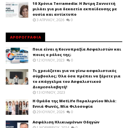
10 Χρόνια Terramedia: Η Άντρη Ζαννεττή
μιλάει για μια δεκαετία εκπαίδευσης με
ουσία και αντίκτυπο
3 ΑΠΡΙΛΊΟΥ, 2026
0
ΑΡΘΡΟΓΡΑΦΙΑ
Ποια είναι η Κοινοπραξία Ασφαλιστών και
ποιος ο ρόλος της;
12 ΙΟΥΛΊΟΥ, 2023
0
Τι χρειάζεται για να γίνω ασφαλιστικός
σύμβουλος; Όλα όσα πρέπει να ξέρετε για
το επάγγελμα του Ασφαλιστικού
Διαμεσολαβητή!
13 ΙΟΥΝΊΟΥ, 2023
Η Ομάδα της MetLife Παραλιμνίου Μιλά:
Εννιά Φωνές, Μία Φιλοσοφία
29 ΙΟΥΛΊΟΥ, 2026
0
Ασφάλιση Ηλικιωμένων Οδηγών
1 ΝΟΕΜΒΡΊΟΥ, 2024
0