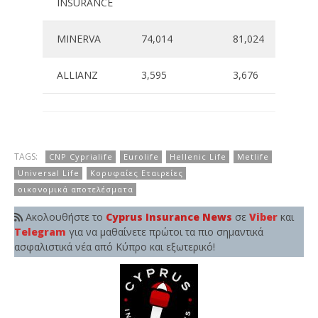
INSURANCE
MINERVA
74,014
81,024
ALLIANZ
3,595
3,676
TAGS:
CNP Cyprialife
Eurolife
Hellenic Life
Metlife
Universal Life
Κορυφαίες Εταιρείες
οικονομικά αποτελέσματα
Ακολουθήστε το
Cyprus Insurance News
σε
Viber
και
Telegram
για να μαθαίνετε πρώτοι τα πιο σημαντικά
ασφαλιστικά νέα από Κύπρο και εξωτερικό!