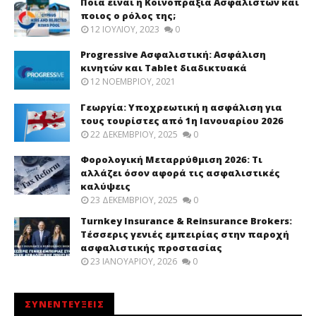
Ποια είναι η Κοινοπραξία Ασφαλιστών και
ποιος ο ρόλος της;
12 ΙΟΥΛΊΟΥ, 2023
0
Progressive Ασφαλιστική: Ασφάλιση
κινητών και Tablet διαδικτυακά
12 ΝΟΕΜΒΡΊΟΥ, 2021
Γεωργία: Υποχρεωτική η ασφάλιση για
τους τουρίστες από 1η Ιανουαρίου 2026
22 ΔΕΚΕΜΒΡΊΟΥ, 2025
0
Φορολογική Μεταρρύθμιση 2026: Τι
αλλάζει όσον αφορά τις ασφαλιστικές
καλύψεις
23 ΔΕΚΕΜΒΡΊΟΥ, 2025
0
Turnkey Insurance & Reinsurance Brokers:
Τέσσερις γενιές εμπειρίας στην παροχή
ασφαλιστικής προστασίας
23 ΙΑΝΟΥΑΡΊΟΥ, 2026
0
ΣΥΝΕΝΤΕΥΞΕΙΣ