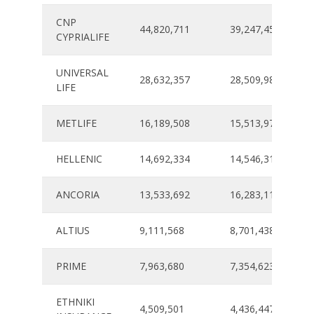
CNP
44,820,711
39,247,459
CYPRIALIFE
UNIVERSAL
28,632,357
28,509,981
LIFE
METLIFE
16,189,508
15,513,973
HELLENIC
14,692,334
14,546,318
ANCORIA
13,533,692
16,283,111
ALTIUS
9,111,568
8,701,438
PRIME
7,963,680
7,354,623
ETHNIKI
4,509,501
4,436,447