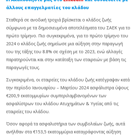
άλλους επαγγελματίες του κλάδου
Σταθερά σε ανοδική τροχιά βρίσκεται ο κλάδος ζωής
σύμφωνα με τα δημοσιευμένα αποτελέσματα του ΣΑΕΚ για το
πρώτο τρίμηνο. Πιο συγκεκριμένα, για το πρώτο τρίμηνο του
2024 ο κλάδος ζωής σημείωσε μια αύξηση στην παραγωγή
του της τάξης του 8.8% σε σχέση με το 2023, ενώ αλλαγές
παρατηρούνται και στην κατάταξη των εταιρειών με βάση τις
παραγωγές τους.
NOW VIEWING
Συγκεκριμένα, οι εταιρείες του κλάδου ζωής κατέγραψαν κατά
Οι 5 top ασφαλιστικές του κλάδου ζωής το πρώτο
Ag
την περίοδο Ιανουαρίου – Μαρτίου 2024 ασφάλιστρα ύψους
τρίμηνο του 2024
κα
€200,9 εκατομμυρίων συμπεριλαμβανομένων των
11
11
Ιουλίου,
Ιου
ασφαλίστρων του κλάδου Ατυχημάτων & Υγείας από τις
2024
202
Cyprus
C
εταιρείες του κλάδου.
Insurance
Ins
News
Ne
Όσον αφορά τα ασφαλιστήρια των συμβολαίων ζωής, αυτά
Team
Te
ανήλθαν στα €153,5 εκατομμύρια καταγράφοντας αύξηση