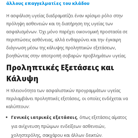
άλλους επαγγελματίες του κλάδου
Η ασφάλιση υγείας διαδραματίζει έναν κρίσιμο ρόλο στην
πρόληψη ασθενειών και τη διατήρηση της υγείας των
ασφαλισμένων. Όχι μόνο παρέχει οικονομική προστασία σε
περιπτώσεις ασθένειας, αλλά ενθαρρύνει και την έγκαιρη
διάγνωση μέσω της κάλυψης προληπτικών εξετάσεων,
βοηθώντας στην αποτροπή σοβαρών προβλημάτων υγείας.
Προληπτικές Εξετάσεις και
NOW VIEWING
Κάλυψη
Ο ρόλος της ασφάλισης υγείας στην πρόληψη
Απ
ασθενειών
Ne
Η πλειονότητα των ασφαλιστικών προγραμμάτων υγείας
12
12
Σεπτεμβρίου,
Σεπ
περιλαμβάνει προληπτικές εξετάσεις, οι οποίες ενδέχεται να
2024
202
καλύπτουν:
Cyprus
C
Insurance
Ins
News
Ne
Γενικές ιατρικές εξετάσεις
, όπως εξετάσεις αίματος
Team
Te
για ανίχνευση πρώιμων ενδείξεων ασθενειών,
χοληστερόλης, σακχάρου και άλλων δεικτών.