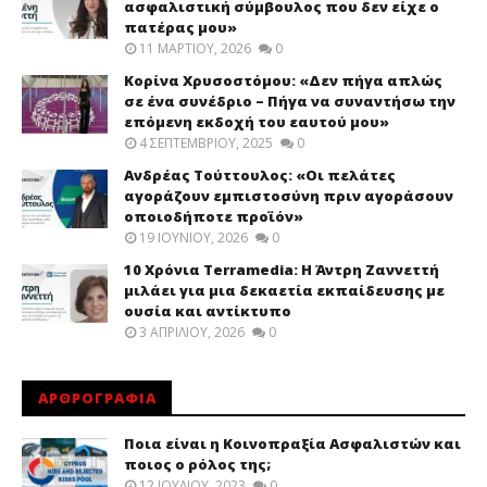
ασφαλιστική σύμβουλος που δεν είχε ο
πατέρας μου»
11 ΜΑΡΤΊΟΥ, 2026
0
Κορίνα Χρυσοστόμου: «Δεν πήγα απλώς
σε ένα συνέδριο – Πήγα να συναντήσω την
επόμενη εκδοχή του εαυτού μου»
4 ΣΕΠΤΕΜΒΡΊΟΥ, 2025
0
Ανδρέας Τούττουλος: «Οι πελάτες
αγοράζουν εμπιστοσύνη πριν αγοράσουν
οποιοδήποτε προϊόν»
19 ΙΟΥΝΊΟΥ, 2026
0
10 Χρόνια Terramedia: Η Άντρη Ζαννεττή
μιλάει για μια δεκαετία εκπαίδευσης με
ουσία και αντίκτυπο
3 ΑΠΡΙΛΊΟΥ, 2026
0
ΑΡΘΡΟΓΡΑΦΙΑ
Ποια είναι η Κοινοπραξία Ασφαλιστών και
ποιος ο ρόλος της;
12 ΙΟΥΛΊΟΥ, 2023
0