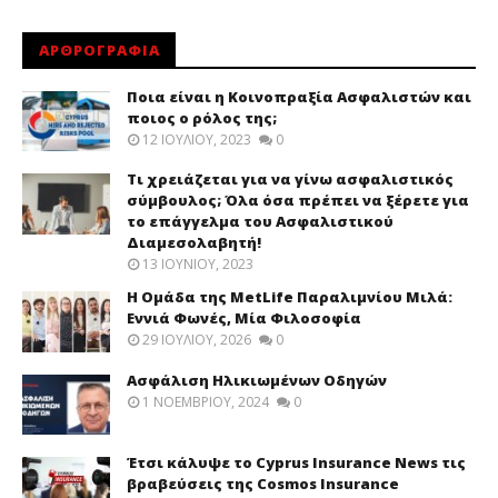
ΑΡΘΡΟΓΡΑΦΙΑ
Ποια είναι η Κοινοπραξία Ασφαλιστών και
ποιος ο ρόλος της;
12 ΙΟΥΛΊΟΥ, 2023
0
Τι χρειάζεται για να γίνω ασφαλιστικός
σύμβουλος; Όλα όσα πρέπει να ξέρετε για
το επάγγελμα του Ασφαλιστικού
Διαμεσολαβητή!
13 ΙΟΥΝΊΟΥ, 2023
Η Ομάδα της MetLife Παραλιμνίου Μιλά:
Εννιά Φωνές, Μία Φιλοσοφία
29 ΙΟΥΛΊΟΥ, 2026
0
Ασφάλιση Ηλικιωμένων Οδηγών
1 ΝΟΕΜΒΡΊΟΥ, 2024
0
Έτσι κάλυψε το Cyprus Insurance News τις
βραβεύσεις της Cosmos Insurance