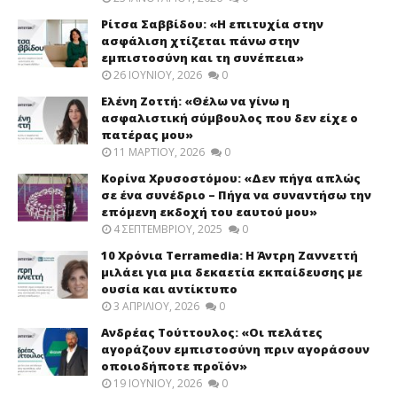
Ρίτσα Σαββίδου: «Η επιτυχία στην
ασφάλιση χτίζεται πάνω στην
εμπιστοσύνη και τη συνέπεια»
26 ΙΟΥΝΊΟΥ, 2026
0
Ελένη Ζοττή: «Θέλω να γίνω η
ασφαλιστική σύμβουλος που δεν είχε ο
πατέρας μου»
11 ΜΑΡΤΊΟΥ, 2026
0
Κορίνα Χρυσοστόμου: «Δεν πήγα απλώς
σε ένα συνέδριο – Πήγα να συναντήσω την
επόμενη εκδοχή του εαυτού μου»
4 ΣΕΠΤΕΜΒΡΊΟΥ, 2025
0
10 Χρόνια Terramedia: Η Άντρη Ζαννεττή
μιλάει για μια δεκαετία εκπαίδευσης με
ουσία και αντίκτυπο
3 ΑΠΡΙΛΊΟΥ, 2026
0
Ανδρέας Τούττουλος: «Οι πελάτες
αγοράζουν εμπιστοσύνη πριν αγοράσουν
οποιοδήποτε προϊόν»
19 ΙΟΥΝΊΟΥ, 2026
0