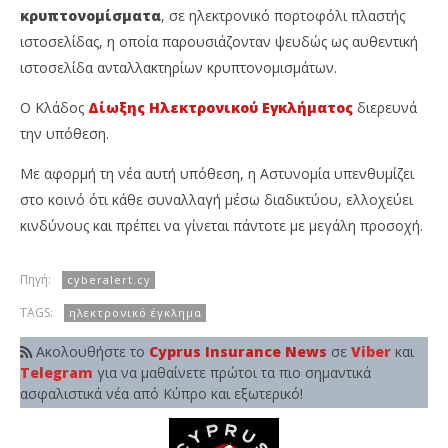
κρυπτονομίσματα
, σε ηλεκτρονικό πορτοφόλι πλαστής
ιστοσελίδας, η οποία παρουσιάζονταν ψευδώς ως αυθεντική
ιστοσελίδα ανταλλακτηρίων κρυπτονομισμάτων.
Ο Κλάδος
Δίωξης Ηλεκτρονικού Εγκλήματος
διερευνά
την υπόθεση.
Με αφορμή τη νέα αυτή υπόθεση, η Αστυνομία υπενθυμίζει
στο κοινό ότι κάθε συναλλαγή μέσω διαδικτύου, ελλοχεύει
κινδύνους και πρέπει να γίνεται πάντοτε με μεγάλη προσοχή.
Πηγή:
cyberalert.cy
TAGS:
ηλεκτρονικό έγκλημα
Ακολουθήστε το
Cyprus Insurance News
σε
Viber
και
Telegram
για να μαθαίνετε πρώτοι τα πιο σημαντικά
ασφαλιστικά νέα από Κύπρο και εξωτερικό!