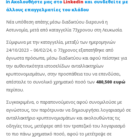
Ακολουθήστε μας στο
Linkedin
και συνδεθείτε με
άλλους επαγγελματίες του κλάδου
Νέα υπόθεση απάτης μέσω διαδικτύου διερευνά η
Αστυνομία, μετά από καταγγελία 73χρονου στη Λευκωσία.
Σύμφωνα με την καταγγελία, μεταξύ των ημερομηνιών
24/10/2023 – 06/02/24, ο 73χρονος εξαπατήθηκε από
άγνωστα πρόσωπα, μέσω διαδικτύου και αφού πείστηκε για
την αυθεντικότητα ιστοσελίδων ανταλλακτηρίων
NOW VIEWING
κρυπτονομισμάτων, στην προσπάθεια του να επενδύσει,
απέστειλε το συνολικό χρηματικό ποσό των
480,500 ευρώ
Νέα απάτη μέσω διαδικτύου με
Πρ
περίπου.
κρυπτονομίσματα στη Λευκωσία
δε
13
13
Συγκεκριμένα, ο παραπονούμενος αφού συνομιλούσε με
Φεβρουαρίου,
Φε
2024
202
αγνώστους, τον παρότρυναν να δημιουργήσει λογαριασμό σε
Cyprus
C
Insurance
Ins
ανταλλακτήριο κρυπτονομισμάτων και ακολουθώντας τις
News
Ne
οδηγίες τους, μετέφερε από τον τραπεζικό του λογαριασμό
Team
Te
το πιο πάνω χρηματικό ποσό, αφού το μετέτρεψε σε