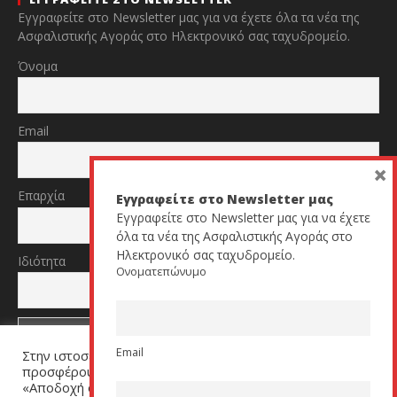
Εγγραφείτε στο Newsletter μας για να έχετε όλα τα νέα της
Ασφαλιστικής Αγοράς στο Ηλεκτρονικό σας ταχυδρομείο.
Όνομα
Email
×
Επαρχία
Εγγραφείτε στο Newsletter μας
Εγγραφείτε στο Newsletter μας για να έχετε
όλα τα νέα της Ασφαλιστικής Αγοράς στο
Ηλεκτρονικό σας ταχυδρομείο.
Ιδιότητα
Ονοματεπώνυμο
Email
Στην ιστοσελίδα μας χρησιμοποιούμε cookies για να σας
TikTok
YouTube
προσφέρουμε μία εξατομικευμένη εμπειρία. Πατήστε
«Αποδοχή όλων» για να μας βοηθήσετε να βελτιώσουμε