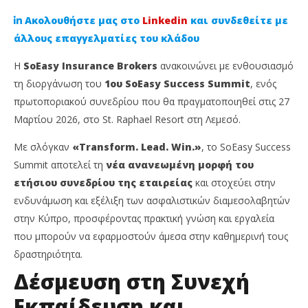
Ακολουθήστε μας στο
Linkedin
και συνδεθείτε με
άλλους επαγγελματίες του κλάδου
Η
SoEasy Insurance Brokers
ανακοινώνει με ενθουσιασμό
τη διοργάνωση του
1ου SoEasy Success Summit
, ενός
πρωτοποριακού συνεδρίου που θα πραγματοποιηθεί στις 27
Μαρτίου 2026, στο St. Raphael Resort στη Λεμεσό.
Με σλόγκαν
«Transform. Lead. Win.
»
, το SoEasy Success
Summit αποτελεί τη
νέα ανανεωμένη μορφή του
NOW VIEWING
ετήσιου συνεδρίου της εταιρείας
και στοχεύει στην
ενδυνάμωση και εξέλιξη των ασφαλιστικών διαμεσολαβητών
Η SoEasy Insurance Brokers φέρνει διεθνείς
Ni
στην Κύπρο, προσφέροντας πρακτική γνώση και εργαλεία
ομιλητές στην Κύπρο για το 1ο SoEasy Success
ασ
Summit
που μπορούν να εφαρμοστούν άμεσα στην καθημερινή τους
4
Μαρ
4
δραστηριότητα.
202
Μαρτίου,
C
2026
Δέσμευση στη Συνεχή
Ins
Cyprus
Ne
Insurance
Εκπαίδευση και
Te
News