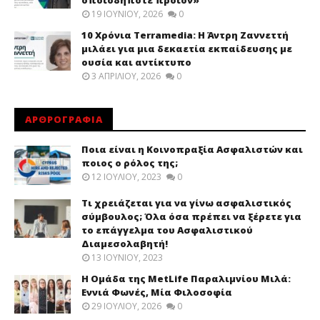
οποιοδήποτε προϊόν»
19 ΙΟΥΝΊΟΥ, 2026
0
10 Χρόνια Terramedia: Η Άντρη Ζαννεττή
μιλάει για μια δεκαετία εκπαίδευσης με
ουσία και αντίκτυπο
3 ΑΠΡΙΛΊΟΥ, 2026
0
ΑΡΘΡΟΓΡΑΦΙΑ
Ποια είναι η Κοινοπραξία Ασφαλιστών και
ποιος ο ρόλος της;
12 ΙΟΥΛΊΟΥ, 2023
0
Τι χρειάζεται για να γίνω ασφαλιστικός
σύμβουλος; Όλα όσα πρέπει να ξέρετε για
το επάγγελμα του Ασφαλιστικού
Διαμεσολαβητή!
13 ΙΟΥΝΊΟΥ, 2023
Η Ομάδα της MetLife Παραλιμνίου Μιλά:
Εννιά Φωνές, Μία Φιλοσοφία
29 ΙΟΥΛΊΟΥ, 2026
0