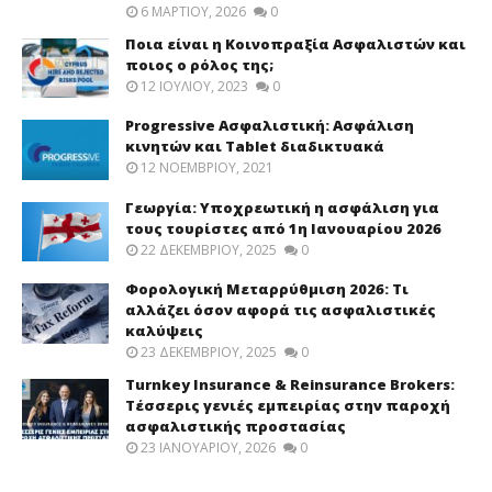
6 ΜΑΡΤΊΟΥ, 2026
0
Ποια είναι η Κοινοπραξία Ασφαλιστών και
ποιος ο ρόλος της;
12 ΙΟΥΛΊΟΥ, 2023
0
Progressive Ασφαλιστική: Ασφάλιση
κινητών και Tablet διαδικτυακά
12 ΝΟΕΜΒΡΊΟΥ, 2021
Γεωργία: Υποχρεωτική η ασφάλιση για
τους τουρίστες από 1η Ιανουαρίου 2026
22 ΔΕΚΕΜΒΡΊΟΥ, 2025
0
Φορολογική Μεταρρύθμιση 2026: Τι
αλλάζει όσον αφορά τις ασφαλιστικές
καλύψεις
23 ΔΕΚΕΜΒΡΊΟΥ, 2025
0
Turnkey Insurance & Reinsurance Brokers:
Τέσσερις γενιές εμπειρίας στην παροχή
ασφαλιστικής προστασίας
23 ΙΑΝΟΥΑΡΊΟΥ, 2026
0