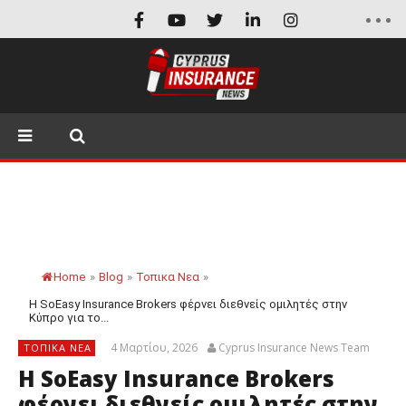
Home
»
Blog
»
Τοπικα Νεα
»
Η SoEasy Insurance Brokers φέρνει διεθνείς ομιλητές στην
Κύπρο για το...
4 Μαρτίου, 2026
Cyprus Insurance News Team
ΤΟΠΙΚΑ ΝΕΑ
Η SoEasy Insurance Brokers
φέρνει διεθνείς ομιλητές στην