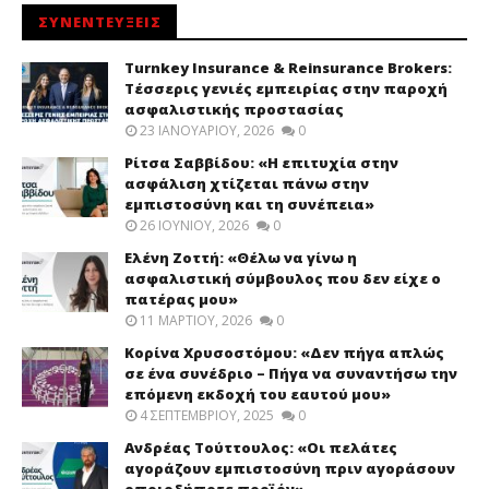
ΣΥΝΕΝΤΕΥΞΕΙΣ
Turnkey Insurance & Reinsurance Brokers:
Τέσσερις γενιές εμπειρίας στην παροχή
ασφαλιστικής προστασίας
23 ΙΑΝΟΥΑΡΊΟΥ, 2026
0
Ρίτσα Σαββίδου: «Η επιτυχία στην
ασφάλιση χτίζεται πάνω στην
εμπιστοσύνη και τη συνέπεια»
26 ΙΟΥΝΊΟΥ, 2026
0
Ελένη Ζοττή: «Θέλω να γίνω η
ασφαλιστική σύμβουλος που δεν είχε ο
πατέρας μου»
11 ΜΑΡΤΊΟΥ, 2026
0
Κορίνα Χρυσοστόμου: «Δεν πήγα απλώς
σε ένα συνέδριο – Πήγα να συναντήσω την
επόμενη εκδοχή του εαυτού μου»
4 ΣΕΠΤΕΜΒΡΊΟΥ, 2025
0
Ανδρέας Τούττουλος: «Οι πελάτες
αγοράζουν εμπιστοσύνη πριν αγοράσουν