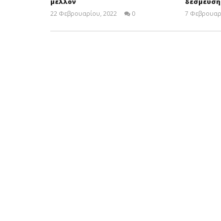
μέλλον
δέσμευση
22 Φεβρουαρίου, 2022
0
7 Φεβρουαρ
Cyprus
Insurance
News
Team