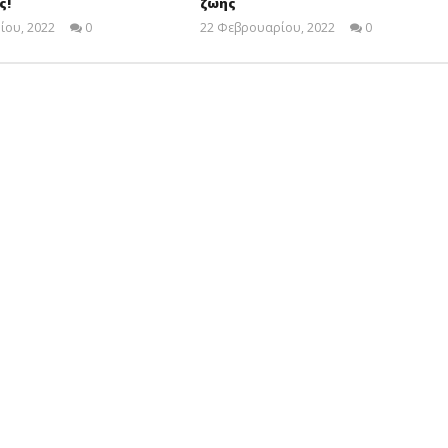
ς!
ζωής
ίου, 2022
0
22 Φεβρουαρίου, 2022
0
Cyprus
Cyprus
Insurance
Insurance
News
News
Team
Team