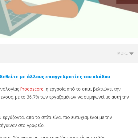
MORE
δεθείτε με άλλους επαγγελματίες του κλάδου
χνολογίας
Prodoscore
, η εργασία από το σπίτι βελτιώνει την
μενους, με το 36,7% των εργαζομένων να συμφωνεί με αυτή την
ργάζονται από το σπίτι είναι πιο ευτυχισμένοι με την
πήγαιναν στο γραφείο.
είς να πιάσεις τους
Anytime Blog: Η ασφαλής
So
 σου, αλλά δεν
οδήγηση ξεκινά από τη σωστή
ν
ήματα; Σύμφωνα με τους εργαζόμενους είναι τα εξής: