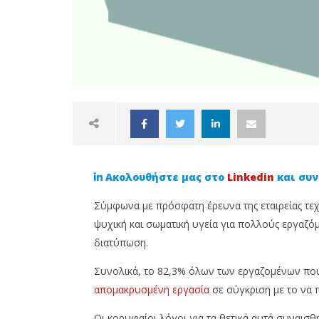
Ακολουθήστε μας στο
Linkedin
και συν
Σύμφωνα με πρόσφατη έρευνα της εταιρείας τε
ψυχική και σωματική υγεία για πολλούς εργαζό
διατύπωση.
NOW VIEWING
Συνολικά, το 82,3% όλων των εργαζομένων που ε
απομακρυσμένη εργασία
σε σύγκριση με το να 
Η εργασία από το σπίτι τελικά
Προσπαθ
βελτιώνει την ψυχική υγεία;
στόχους
Οι κορυφαίοι λόγοι για τα θετικά αυτά συναισθ