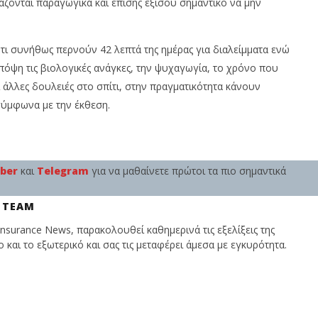
άζονται παραγωγικά και επίσης εξίσου σημαντικό να μην
ι συνήθως περνούν 42 λεπτά της ημέρας για διαλείμματα ενώ
πόψη τις βιολογικές ανάγκες, την ψυχαγωγία, το χρόνο που
λλες δουλειές στο σπίτι, στην πραγματικότητα κάνουν
σύμφωνα με την έκθεση.
iber
και
Telegram
για να μαθαίνετε πρώτοι τα πιο σημαντικά
 TEAM
nsurance News, παρακολουθεί καθημερινά τις εξελίξεις της
και το εξωτερικό και σας τις μεταφέρει άμεσα με εγκυρότητα.