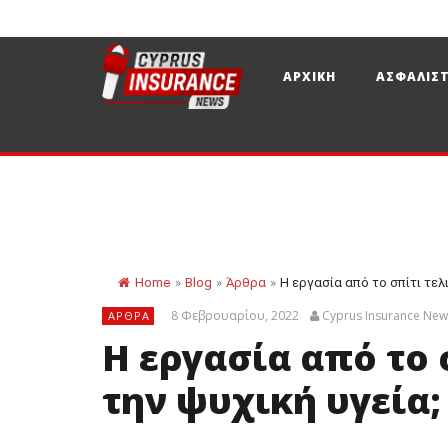
ΑΡΧΙΚΗ
ΑΣΦΑΛΙΣΤ
Home
»
Blog
»
Άρθρα
»
Η εργασία από το σπίτι τελι
8 Φεβρουαρίου, 2022
Cyprus Insurance Ne
ΆΡΘΡΑ
Η εργασία από το 
την ψυχική υγεία;