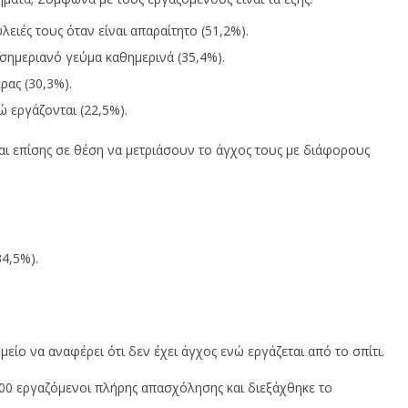
 ποτέ στο 100%; Ίσως
εφαρμογή της ζώνης
ο
ις εσύ
ασφαλείας
8
ειές τους όταν είναι απαραίτητο (51,2%).
Φε
8
σημεριανό γεύμα καθημερινά (35,4%).
20
ίου,
Φεβρουαρίου,
2022
ρας (30,3%).
In
Cyprus
N
Insurance
 εργάζονται (22,5%).
T
News
Team
αι επίσης σε θέση να μετριάσουν το άγχος τους με διάφορους
4,5%).
είο να αναφέρει ότι δεν έχει άγχος ενώ εργάζεται από το σπίτι.
00 εργαζόμενοι πλήρης απασχόλησης και διεξάχθηκε το