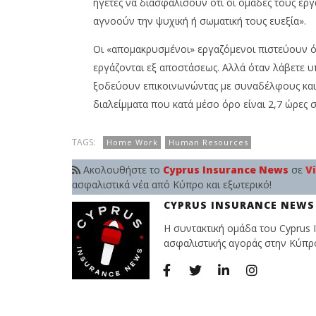
ηγέτες να διασφαλίσουν ότι οι ομάδες τους εργ
αγνοούν την ψυχική ή σωματική τους ευεξία».
Οι «απομακρυσμένοι» εργαζόμενοι πιστεύουν ότ
εργάζονται εξ αποστάσεως. Αλλά όταν λάβετε υ
ξοδεύουν επικοινωνώντας με συναδέλφους και ά
διαλείμματα που κατά μέσο όρο είναι 2,7 ώρες 
TAGS:
Home Work
Human Resources
Ακολουθήστε το
Cyprus Insurance News
σε
V
ασφαλιστικά νέα από Κύπρο και εξωτερικό!
CYPRUS INSURANCE NEWS
Η συντακτική ομάδα του Cyprus I
ασφαλιστικής αγοράς στην Κύπρο 