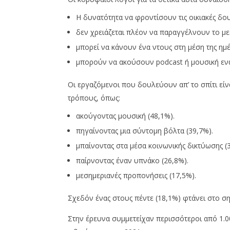
φτάνεις
8
δεν φτα
Φεβρουαρίου,
Η δυνατότητα να φροντίσουν τις οικιακές δουλ
2022
8
Cyprus
δεν χρειάζεται πλέον να παραγγέλνουν το με
Φεβρουαρ
Insurance
2022
News
μπορεί να κάνουν ένα ντους στη μέση της ημέ
Cyprus
Team
Insurance
μπορούν να ακούσουν podcast ή μουσική ενώ
News
Team
Οι εργαζόμενοι που δουλεύουν απ’ το σπίτι είν
τρόπους, όπως:
ακούγοντας μουσική (48,1%).
πηγαίνοντας μια σύντομη βόλτα (39,7%).
μπαίνοντας στα μέσα κοινωνικής δικτύωσης (3
παίρνοντας έναν υπνάκο (26,8%).
μεσημεριανές προπονήσεις (17,5%).
Σχεδόν ένας στους πέντε (18,1%) φτάνει στο σημ
Στην έρευνα συμμετείχαν περισσότεροι από 1.0