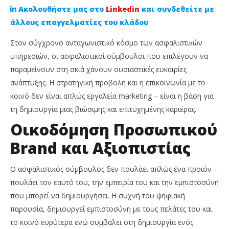
Ακολουθήστε μας στο
Linkedin
και συνδεθείτε με
άλλους επαγγελματίες του κλάδου
Στον σύγχρονο ανταγωνιστικό κόσμο των ασφαλιστικών
υπηρεσιών, οι ασφαλιστικοί σύμβουλοι που επιλέγουν να
παραμείνουν στη σκιά χάνουν ουσιαστικές ευκαιρίες
ανάπτυξης. Η στρατηγική προβολή και η επικοινωνία με το
κοινό δεν είναι απλώς εργαλεία marketing – είναι η βάση για
τη δημιουργία μιας βιώσιμης και επιτυχημένης καριέρας.
Οικοδόμηση Προσωπικού
NOW VIEWING
Brand και Αξιοπιστίας
Γιατί η Προβολή είναι κλειδί στην επιτυχία των
Απ
Ασφαλιστικών Συμβούλων;
Ne
Ο ασφαλιστικός σύμβουλος δεν πουλάει απλώς ένα προϊόν –
18
18
Ιουλίου,
Ιου
πουλάει τον εαυτό του, την εμπειρία του και την εμπιστοσύνη
2025
202
Cyprus
C
που μπορεί να δημιουργήσει. Η συχνή του ψηφιακή
Insurance
Ins
παρουσία, δημιουργεί εμπιστοσύνη με τους πελάτες του και
News
Ne
Team
Te
το κοινό ευρύτερα ενώ συμβάλει στη δημιουργία ενός