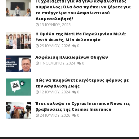
Τι χρειάζεται για να γίνω ασφαλιστικός
σύμβουλος; Όλα όσα πρέπει να ξέρετε για
το επάγγελμα του Ασφαλιστικού
Διαμεσολαβητή!
13 ΙΟΥΝΊΟΥ, 2023
Η Ομάδα της MetLife Παραλιμνίου Μιλά:
Εννιά Φωνές, Μία Φιλοσοφία
29 ΙΟΥΛΊΟΥ, 2026
0
Ασφάλιση Ηλικιωμένων Οδηγών
1 ΝΟΕΜΒΡΊΟΥ, 2024
0
Πώς να πληρώνετε λιγότερους φόρους με
την Ασφάλιση Ζωής
12 ΙΟΥΛΊΟΥ, 2024
0
Έτσι κάλυψε το Cyprus Insurance News τις
βραβεύσεις της Cosmos Insurance
24 ΙΟΥΛΊΟΥ, 2026
0