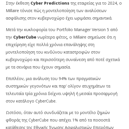
Insurance
Στην έκθεση
Cyber Predictions
της εταιρείας για το 2024, ο
Te
News
Team
Millaire τόνισε πώς η μοντελοποίηση των αναλύσεων
ασφάλισης στον κυβερνοχώρο έχει ωριμάσει σημαντικά.
Μετά την κυκλοφορία του Portfolio Manager Version 5 από
την
CyberCube
νωρίτερα φέτος, ο Millaire σημείωσε ότι η
επιχείρηση είχε πολλά χρόνια επανάληψης στη
μοντελοποίηση του κινδύνου καταστροφών στον
κυβερνοχώρο και περισσότερη συναίνεση από ποτέ σχετικά
με τα σενάρια που έχουν σημασία.
Επιπλέον, μια ανάλυση του 94% των πραγματικών
συστημικών γεγονότων και παρ’ ολίγον ατυχημάτων τα
τελευταία τρία χρόνια δείχνει υψηλή ή μεσαία προσαρμογή
στον κατάλογο CyberCube.
Ωστόσο, όταν αυτό συνδυάζεται με το μοντέλο ζημιών
φθοράς της CyberCube που απέχει 1% από τα ποσοστά
κατάθεσης της Εθνικής Ένωσης Ασφαλιστικών Επιτρόπων