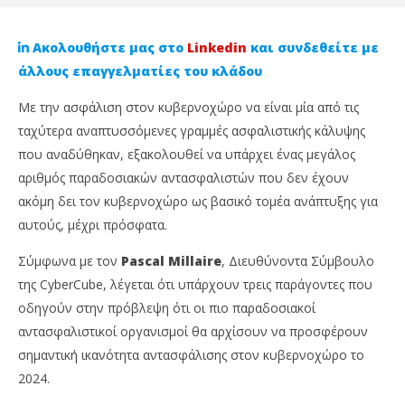
Ακολουθήστε μας στο
Linkedin
και συνδεθείτε με
άλλους επαγγελματίες του κλάδου
Με την ασφάλιση στον κυβερνοχώρο να είναι μία από τις
ταχύτερα αναπτυσσόμενες γραμμές ασφαλιστικής κάλυψης
που αναδύθηκαν, εξακολουθεί να υπάρχει ένας μεγάλος
αριθμός παραδοσιακών αντασφαλιστών που δεν έχουν
ακόμη δει τον κυβερνοχώρο ως βασικό τομέα ανάπτυξης για
αυτούς, μέχρι πρόσφατα.
NOW VIEWING
Σύμφωνα με τον
Pascal Millaire
, Διευθύνοντα Σύμβουλο
της CyberCube, λέγεται ότι υπάρχουν τρεις παράγοντες που
CyberCube: Περισσότεροι αντασφαλιστές με
Απ
οδηγούν στην πρόβλεψη ότι οι πιο παραδοσιακοί
ουσιαστική ικανότητα αντασφάλισης στον
χρ
κυβερνοχώρο το 2024
αντασφαλιστικοί οργανισμοί θα αρχίσουν να προσφέρουν
20
Δεκ
20
σημαντική ικανότητα αντασφάλισης στον κυβερνοχώρο το
202
Δεκεμβρίου,
C
2024.
2023
Ins
Cyprus
Ne