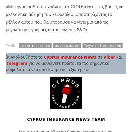
«Με την πάροδο του χρόνου, το 2024 θα θέσει τις βάσεις για
μελλοντική αύξηση του κεφαλαίου, υποστηρίζοντας το
μέλλον αυτού που θα μπορούσε να γίνει μία από τις
μεγαλύτερες γραμμές αντασφάλισης P&C».
TAGS:
cyber insurance
αντασφάλιση
Τεχνητή Νοημοσύνη
Ακολουθήστε το
Cyprus Insurance News
σε
Viber
και
Telegram
για να μαθαίνετε πρώτοι τα πιο σημαντικά
ασφαλιστικά νέα από Κύπρο και εξωτερικό!
CYPRUS INSURANCE NEWS TEAM
Η συντακτική ομάδα του Cyprus Insurance News,