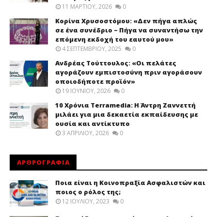
11 ΜΑΡΤΊΟΥ, 2026
0
Κορίνα Χρυσοστόμου: «Δεν πήγα απλώς
σε ένα συνέδριο – Πήγα να συναντήσω την
επόμενη εκδοχή του εαυτού μου»
4 ΣΕΠΤΕΜΒΡΊΟΥ, 2025
0
Ανδρέας Τούττουλος: «Οι πελάτες
αγοράζουν εμπιστοσύνη πριν αγοράσουν
οποιοδήποτε προϊόν»
19 ΙΟΥΝΊΟΥ, 2026
0
10 Χρόνια Terramedia: Η Άντρη Ζαννεττή
μιλάει για μια δεκαετία εκπαίδευσης με
ουσία και αντίκτυπο
3 ΑΠΡΙΛΊΟΥ, 2026
0
ΑΡΘΡΟΓΡΑΦΙΑ
Ποια είναι η Κοινοπραξία Ασφαλιστών και
ποιος ο ρόλος της;
12 ΙΟΥΛΊΟΥ, 2023
0