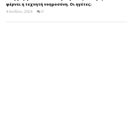
φέρνει η τεχνητή νοημοσύνη. Οι ηγέτες;
4 Ιουλίου, 2024
0
Cyprus
Insurance
News
Team