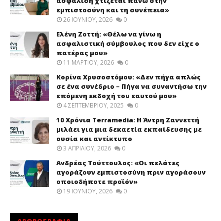
ασφάλιση χτίζεται πάνω στην
εμπιστοσύνη και τη συνέπεια»
26 ΙΟΥΝΊΟΥ, 2026
0
Ελένη Ζοττή: «Θέλω να γίνω η
ασφαλιστική σύμβουλος που δεν είχε ο
πατέρας μου»
11 ΜΑΡΤΊΟΥ, 2026
0
Κορίνα Χρυσοστόμου: «Δεν πήγα απλώς
σε ένα συνέδριο – Πήγα να συναντήσω την
επόμενη εκδοχή του εαυτού μου»
4 ΣΕΠΤΕΜΒΡΊΟΥ, 2025
0
10 Χρόνια Terramedia: Η Άντρη Ζαννεττή
μιλάει για μια δεκαετία εκπαίδευσης με
ουσία και αντίκτυπο
3 ΑΠΡΙΛΊΟΥ, 2026
0
Ανδρέας Τούττουλος: «Οι πελάτες
αγοράζουν εμπιστοσύνη πριν αγοράσουν
οποιοδήποτε προϊόν»
19 ΙΟΥΝΊΟΥ, 2026
0
ΑΡΘΡΟΓΡΑΦΙΑ