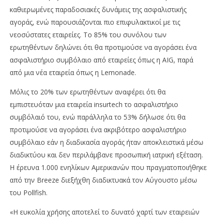
2022
202
Cyprus
C
καθιερωμένες παραδοσιακές δυνάμεις της ασφαλιστικής
Insurance
Ins
αγοράς, ενώ παρουσιάζονται πιο επιφυλακτικοί με τις
News
Ne
Team
Te
νεοσύστατες εταιρείες. Το 85% του συνόλου των
ερωτηθέντων δηλώνει ότι θα προτιμούσε να αγοράσει ένα
ασφαλιστήριο συμβόλαιο από εταιρείες όπως η AIG, παρά
από μια νέα εταιρεία όπως η Lemonade.
Μόλις το 20% των ερωτηθέντων αναφέρει ότι θα
εμπιστευόταν μια εταιρεία insurtech το ασφαλιστήριο
συμβόλαιό του, ενώ παράλληλα το 53% δήλωσε ότι θα
προτιμούσε να αγοράσει ένα ακριβότερο ασφαλιστήριο
συμβόλαιο εάν η διαδικασία αγοράς ήταν αποκλειστικά μέσω
διαδικτύου και δεν περιλάμβανε προσωπική ιατρική εξέταση.
Η έρευνα 1.000 ενηλίκων Αμερικανών που πραγματοποιήθηκε
από την Breeze διεξήχθη διαδικτυακά τον Αύγουστο μέσω
του Pollfish.
«Η ευκολία χρήσης αποτελεί το δυνατό χαρτί των εταιρειών