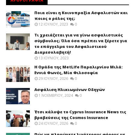
Ποια είναι η Κοινοπραξία Ασφαλιστών και
ποιος ο ρόλος της;
12 ΙΟΥΛΊΟΥ, 2023
0
Τι χρειάζεται για να γίνω ασφαλιστικός
σύμβουλος; Όλα όσα πρέπει να ξέρετε για
το επάγγελμα του Ασφαλιστικού
Διαμεσολαβητή!
13 ΙΟΥΝΊΟΥ, 2023
Η Ομάδα της MetLife Παραλιμνίου Μιλά:
Εννιά Φωνές, Μία Φιλοσοφία
29 ΙΟΥΛΊΟΥ, 2026
0
Ασφάλιση Ηλικιωμένων Οδηγών
1 ΝΟΕΜΒΡΊΟΥ, 2024
0
Έτσι κάλυψε το Cyprus Insurance News τις
βραβεύσεις της Cosmos Insurance
24 ΙΟΥΛΊΟΥ, 2026
0
Πώς να πληρώνετε λιγότερους φόρους με