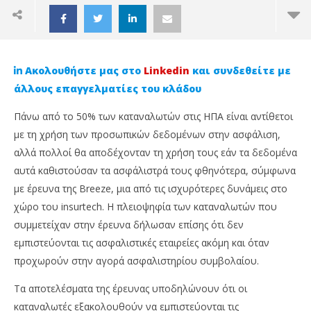
Ακολουθήστε μας στο
Linkedin
και συνδεθείτε με
άλλους επαγγελματίες του κλάδου
Πάνω από το 50% των καταναλωτών στις ΗΠΑ είναι αντίθετοι
με τη χρήση των προσωπικών δεδομένων στην ασφάλιση,
αλλά πολλοί θα αποδέχονταν τη χρήση τους εάν τα δεδομένα
αυτά καθιστούσαν τα ασφάλιστρά τους φθηνότερα, σύμφωνα
με έρευνα της Breeze, μια από τις ισχυρότερες δυνάμεις στο
χώρο του insurtech. Η πλειοψηφία των καταναλωτών που
συμμετείχαν στην έρευνα δήλωσαν επίσης ότι δεν
NOW VIEWING
εμπιστεύονται τις ασφαλιστικές εταιρείες ακόμη και όταν
Χρήση προσωπικών δεδομένων για χαμηλότερα
Απ
προχωρούν στην αγορά ασφαλιστηρίου συμβολαίου.
ασφάλιστρα! Τι δείχνει έρευνα στις ΗΠΑ;
Ne
Τα αποτελέσματα της έρευνας υποδηλώνουν ότι οι
8
8
Απριλίου,
Απρ
καταναλωτές εξακολουθούν να εμπιστεύονται τις