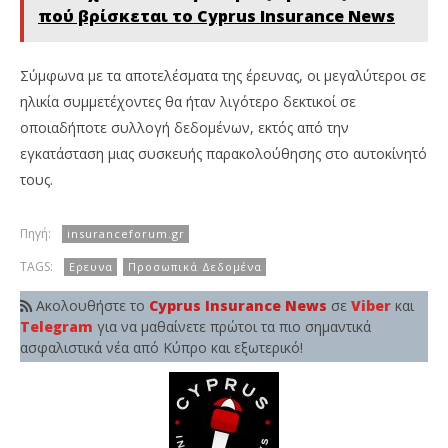
πού βρίσκεται το Cyprus Insurance News
Σύμφωνα με τα αποτελέσματα της έρευνας, οι μεγαλύτεροι σε
ηλικία συμμετέχοντες θα ήταν λιγότερο δεκτικοί σε
οποιαδήποτε συλλογή δεδομένων, εκτός από την
εγκατάσταση μιας συσκευής παρακολούθησης στο αυτοκίνητό
τους.
Πηγή:
insuranceforum.gr
TAGS:
Ερευνα
Προσωπικά Δεδομένα
Ακολουθήστε το
Cyprus Insurance News
σε
Viber
και
Telegram
για να μαθαίνετε πρώτοι τα πιο σημαντικά
ασφαλιστικά νέα από Κύπρο και εξωτερικό!