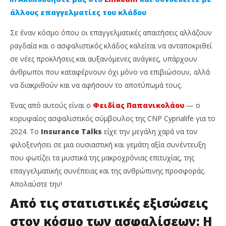
άλλους επαγγελματίες του κλάδου
Σε έναν κόσμο όπου οι επαγγελματικές απαιτήσεις αλλάζουν
ραγδαία και ο ασφαλιστικός κλάδος καλείται να ανταποκριθεί
σε νέες προκλήσεις και αυξανόμενες ανάγκες, υπάρχουν
άνθρωποι που καταφέρνουν όχι μόνο να επιβιώσουν, αλλά
να διακριθούν και να αφήσουν το αποτύπωμά τους.
Ένας από αυτούς είναι ο
Φειδίας Παπανικολάου
— ο
NOW VIEWING
κορυφαίος ασφαλιστικός σύμβουλος της CNP Cyprialife για το
2024. Το
Insurance Talks
είχε την μεγάλη χαρά να τον
Από τα μαθηματικά στην κορυφή: Η πορεία του
Απ
φιλοξενήσει σε μια ουσιαστική και γεμάτη αξία συνέντευξη
Φειδία Παπανικολάου
Ne
που φωτίζει τα μυστικά της μακροχρόνιας επιτυχίας, της
15
15
Μαΐου,
Μαΐ
επαγγελματικής συνέπειας και της ανθρώπινης προσφοράς.
2025
202
Cyprus
C
Απολαύστε την!
Insurance
Ins
News
Ne
Από τις στατιστικές εξισώσεις
Team
Te
στον κόσμο των ασφαλίσεων: Η