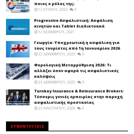
ποιος ο ρόλος της;
12 ΙΟΥΛΊΟΥ, 2023
0
Progressive Ασφαλιστική: Ασφάλιση
κινητών και Tablet διαδικτυακά
12 ΝΟΕΜΒΡΊΟΥ, 2021
Γεωργία: Υποχρεωτική η ασφάλιση για
τους τουρίστες από 1η Ιανουαρίου 2026
22 ΔΕΚΕΜΒΡΊΟΥ, 2025
0
Φορολογική Μεταρρύθμιση 2026: Τι
αλλάζει όσον αφορά τις ασφαλιστικές
καλύψεις
23 ΔΕΚΕΜΒΡΊΟΥ, 2025
0
Turnkey Insurance & Reinsurance Brokers:
Τέσσερις γενιές εμπειρίας στην παροχή
ασφαλιστικής προστασίας
23 ΙΑΝΟΥΑΡΊΟΥ, 2026
0
ΣΥΝΕΝΤΕΥΞΕΙΣ