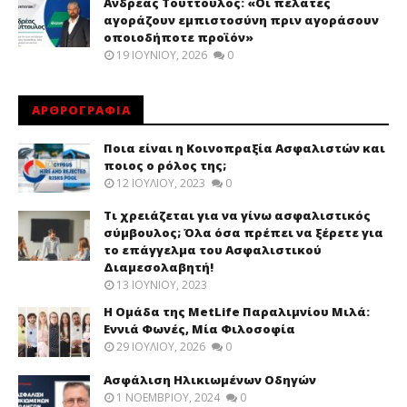
Ανδρέας Τούττουλος: «Οι πελάτες
αγοράζουν εμπιστοσύνη πριν αγοράσουν
οποιοδήποτε προϊόν»
19 ΙΟΥΝΊΟΥ, 2026
0
ΑΡΘΡΟΓΡΑΦΙΑ
Ποια είναι η Κοινοπραξία Ασφαλιστών και
ποιος ο ρόλος της;
12 ΙΟΥΛΊΟΥ, 2023
0
Τι χρειάζεται για να γίνω ασφαλιστικός
σύμβουλος; Όλα όσα πρέπει να ξέρετε για
το επάγγελμα του Ασφαλιστικού
Διαμεσολαβητή!
13 ΙΟΥΝΊΟΥ, 2023
Η Ομάδα της MetLife Παραλιμνίου Μιλά:
Εννιά Φωνές, Μία Φιλοσοφία
29 ΙΟΥΛΊΟΥ, 2026
0
Ασφάλιση Ηλικιωμένων Οδηγών
1 ΝΟΕΜΒΡΊΟΥ, 2024
0