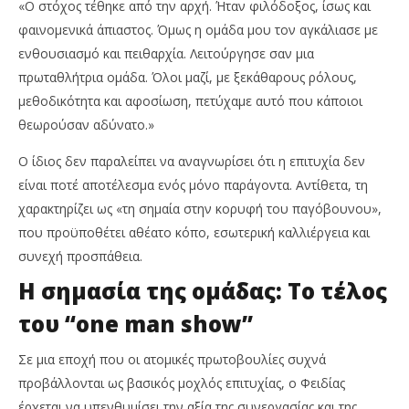
«Ο στόχος τέθηκε από την αρχή. Ήταν φιλόδοξος, ίσως και
φαινομενικά άπιαστος. Όμως η ομάδα μου τον αγκάλιασε με
ενθουσιασμό και πειθαρχία. Λειτούργησε σαν μια
πρωταθλήτρια ομάδα. Όλοι μαζί, με ξεκάθαρους ρόλους,
μεθοδικότητα και αφοσίωση, πετύχαμε αυτό που κάποιοι
θεωρούσαν αδύνατο.»
Ο ίδιος δεν παραλείπει να αναγνωρίσει ότι η επιτυχία δεν
είναι ποτέ αποτέλεσμα ενός μόνο παράγοντα. Αντίθετα, τη
χαρακτηρίζει ως «τη σημαία στην κορυφή του παγόβουνου»,
που προϋποθέτει αθέατο κόπο, εσωτερική καλλιέργεια και
συνεχή προσπάθεια.
Η σημασία της ομάδας: Το τέλος
του “one man show”
Σε μια εποχή που οι ατομικές πρωτοβουλίες συχνά
προβάλλονται ως βασικός μοχλός επιτυχίας, ο Φειδίας
έρχεται να υπενθυμίσει την αξία της συνεργασίας και της