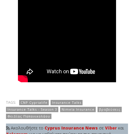
TAGS:
CNP Cyprialife
Insurance Talks
Insurance Talks - Season 3
Nimela Insurance
βραβεύσεις
Φειδίας Παπανικολάου
Ακολουθήστε το
Cyprus Insurance News
σε
Viber
και