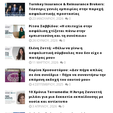
Turnkey Insurance & Reinsurance Brokers:
Τέσσερις γενιές εμπειρίας στην παροχή
ασφαλιστικής προστασίας
23 ΙΑΝΟΥΑΡΊΟΥ, 2026
0
Ρίτσα Σαββίδου: «Η επιτυχία στην
ασφάλιση χτίζεται πάνω στην
εμπιστοσύνη και τη συνέπεια»
26 ΙΟΥΝΊΟΥ, 2026
0
Ελένη Ζοττή: «Θέλω να γίνω η
ασφαλιστική σύμβουλος που δεν είχε ο
πατέρας μου»
11 ΜΑΡΤΊΟΥ, 2026
0
Κορίνα Χρυσοστόμου: «Δεν πήγα απλώς
σε ένα συνέδριο – Πήγα να συναντήσω την
επόμενη εκδοχή του εαυτού μου»
4 ΣΕΠΤΕΜΒΡΊΟΥ, 2025
0
10 Χρόνια Terramedia: Η Άντρη Ζαννεττή
μιλάει για μια δεκαετία εκπαίδευσης με
ουσία και αντίκτυπο
3 ΑΠΡΙΛΊΟΥ, 2026
0