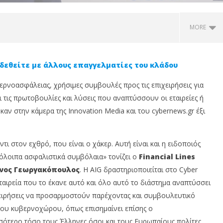
MORE
δεθείτε με άλλους επαγγελματίες του κλάδου
βερνοασφάλειας, χρήσιμες συμβουλές προς τις επιχειρήσεις για
 τις πρωτοβουλίες και λύσεις που αναπτύσσουν οι εταιρείες ή
ν στην κάμερα της Innovation Media και του cybernews.gr έξι
τι στον εχθρό, που είναι ο χάκερ. Αυτή είναι και η ειδοποιός
 οι εγγραφές για το
Η MDRT Hellas στο MDRT Annual
Έ
πόλοιπα ασφαλιστικά συμβόλαια» τονίζει ο
Financial Lines
y by MCC Hellas 2026
Meeting 2026: Γνώση,
1
χαία Ολυμπία
έμπνευση και παγκόσμια
D
νος Γεωργακόπουλος
. Η AIG δραστηριοποιείται στο Cyber
δικτύωση
11
ταιρεία που το έκανε αυτό και όλο αυτό το διάστημα αναπτύσσει
Ιο
11
χειρήσεις να προσαρμοστούν παρέχοντας και συμβουλευτικό
20
Ιουνίου,
ceforum.gr
2024
του κυβερνοχώρου, όπως επισημαίνει επίσης ο
insuranceforum.gr
ότερο τόσο τους Έλληνες όσοι και τους Ευρωπαίους πολίτες,