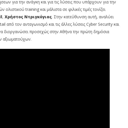
εων για την ανάγκη και για τις λύσεις που υπάρχουν για την
ολιστικού training και μάλιστα σε φιλικές τιμές τονίζει
l
,
Χρήστος Ντριγκόγιας
. Στην κατεύθυνση αυτή, αναλύει
ail από τον ανταγωνισμό και τις άλλες λύσεις Cyber Security και
ς να διοργανώσει προσεχώς στην Αθήνα την πρώτη δημόσια
ων αξιωματούχων.