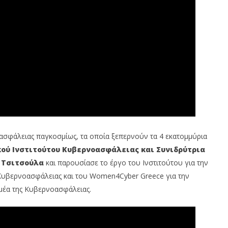
ασφάλειας παγκοσμίως, τα οποία ξεπερνούν τα 4 εκατομμύρια
κού Ινστιτούτου Κυβερνοασφάλειας και Συνιδρύτρια
 Τσιτσούλα
και παρουσίασε το έργο του Ινστιτούτου για την
Κυβερνοασφάλειας και του Women4Cyber Greece για την
μέα της Κυβερνοασφάλειας.