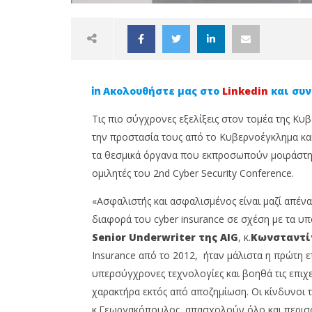
Ακολουθήστε μας στο
Linkedin
και συν
Τις πιο σύγχρονες εξελίξεις στον τομέα της Κυ
την προστασία τους από το Κυβερνοέγκλημα και
τα θεσμικά όργανα που εκπροσωπούν μοιράστηκα
ομιλητές του 2nd Cyber Security Conference.
NOW VIEWING
«Ασφαλιστής και ασφαλισμένος είναι μαζί απέναν
Τι δήλωσαν οι ομιλητές του
Άνοιξαν
διαφορά του cyber insurance σε σχέση με τα υ
2nd Cyber Security Conference
MDRT Da
2024
στην Αρ
Senior Underwriter της AIG
, κ.
Κωνσταντί
11
11
Insurance από το 2012, ήταν μάλιστα η πρώτη ε
Ιουνίου,
Ιουνίου,
υπερσύγχρονες τεχνολογίες και βοηθά τις επι
2024
2024
insuranceforum.gr
insuran
χαρακτήρα εκτός από αποζημίωση. Οι κίνδυνοι 
κ.Γεωργακόπουλος, απασχολούν όλο και περισσ