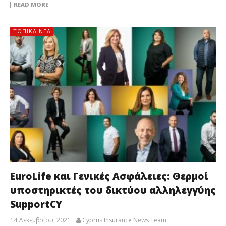
READ MORE
ΤΟΠΙΚΑ ΝΕΑ
EuroLife και Γενικές Ασφάλειες: Θερμοί
υποστηρικτές του δικτύου αλληλεγγύης
SupportCY
14 Δεκεμβρίου, 2021
Cyprus Insurance News Team