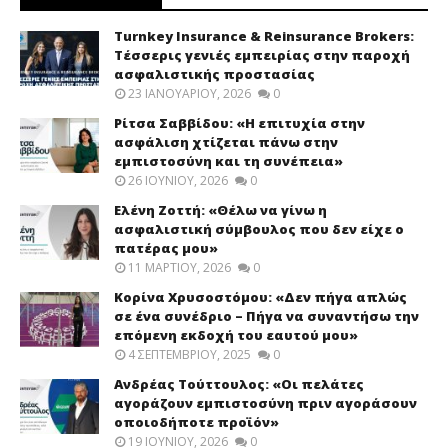
Turnkey Insurance & Reinsurance Brokers:
Τέσσερις γενιές εμπειρίας στην παροχή
ασφαλιστικής προστασίας
23 ΙΑΝΟΥΑΡΊΟΥ, 2026
0
Ρίτσα Σαββίδου: «Η επιτυχία στην
ασφάλιση χτίζεται πάνω στην
εμπιστοσύνη και τη συνέπεια»
26 ΙΟΥΝΊΟΥ, 2026
0
Ελένη Ζοττή: «Θέλω να γίνω η
ασφαλιστική σύμβουλος που δεν είχε ο
πατέρας μου»
11 ΜΑΡΤΊΟΥ, 2026
0
Κορίνα Χρυσοστόμου: «Δεν πήγα απλώς
σε ένα συνέδριο – Πήγα να συναντήσω την
επόμενη εκδοχή του εαυτού μου»
4 ΣΕΠΤΕΜΒΡΊΟΥ, 2025
0
Ανδρέας Τούττουλος: «Οι πελάτες
αγοράζουν εμπιστοσύνη πριν αγοράσουν
οποιοδήποτε προϊόν»
19 ΙΟΥΝΊΟΥ, 2026
0