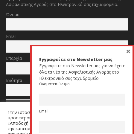
Ασφαλιστικής Αγοράς στο Ηλεκτρονικό σας ταχυδρομείο.
Όνομα
Email
×
Επαρχία
Εγγραφείτε στο Newsletter μας
Εγγραφείτε στο Newsletter μας για να έχετε
όλα τα νέα της Ασφαλιστικής Αγοράς στο
Ηλεκτρονικό σας ταχυδρομείο.
Ιδιότητα
Ονοματεπώνυμο
Email
Στην ιστοσελίδα μας χρησιμοποιούμε cookies για να σας
TikTok
YouTube
προσφέρουμε μία εξατομικευμένη εμπειρία. Πατήστε
«Αποδοχή όλων» για να μας βοηθήσετε να βελτιώσουμε
την εμπειρία σας. Μπορείτε να αλλάξετε τις ρυθμίσεις
σας πατώντας στον σύνδεσμο (link) «Ρυθμίσεις Cookies».