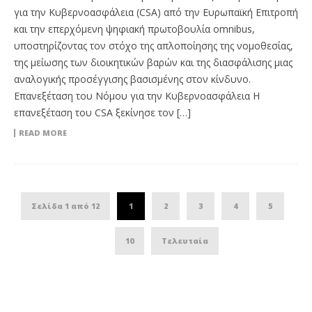
για την Κυβερνοασφάλεια (CSA) από την Ευρωπαϊκή Επιτροπή
και την επερχόμενη ψηφιακή πρωτοβουλία omnibus,
υποστηρίζοντας τον στόχο της απλοποίησης της νομοθεσίας,
της μείωσης των διοικητικών βαρών και της διασφάλισης μιας
αναλογικής προσέγγισης βασισμένης στον κίνδυνο.
Επανεξέταση του Νόμου για την Κυβερνοασφάλεια Η
επανεξέταση του CSA ξεκίνησε τον […]
READ MORE
Σελίδα 1 από 12
1
2
3
4
5
10
Τελευταία