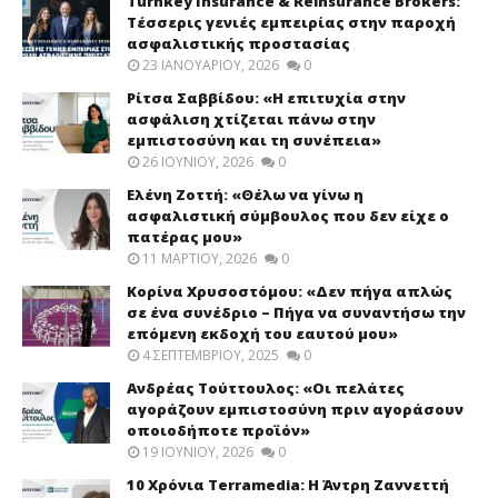
Turnkey Insurance & Reinsurance Brokers:
Τέσσερις γενιές εμπειρίας στην παροχή
ασφαλιστικής προστασίας
23 ΙΑΝΟΥΑΡΊΟΥ, 2026
0
Ρίτσα Σαββίδου: «Η επιτυχία στην
ασφάλιση χτίζεται πάνω στην
εμπιστοσύνη και τη συνέπεια»
26 ΙΟΥΝΊΟΥ, 2026
0
Ελένη Ζοττή: «Θέλω να γίνω η
ασφαλιστική σύμβουλος που δεν είχε ο
πατέρας μου»
11 ΜΑΡΤΊΟΥ, 2026
0
Κορίνα Χρυσοστόμου: «Δεν πήγα απλώς
σε ένα συνέδριο – Πήγα να συναντήσω την
επόμενη εκδοχή του εαυτού μου»
4 ΣΕΠΤΕΜΒΡΊΟΥ, 2025
0
Ανδρέας Τούττουλος: «Οι πελάτες
αγοράζουν εμπιστοσύνη πριν αγοράσουν
οποιοδήποτε προϊόν»
19 ΙΟΥΝΊΟΥ, 2026
0
10 Χρόνια Terramedia: Η Άντρη Ζαννεττή