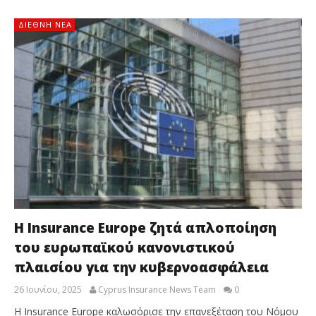
ΔΙΕΘΝΉ ΝΈΑ
Η Insurance Europe ζητά απλοποίηση
του ευρωπαϊκού κανονιστικού
πλαισίου για την κυβερνοασφάλεια
26 Ιουνίου, 2025
Cyprus Insurance News Team
0
Η Insurance Europe καλωσόρισε την επανεξέταση του Νόμου