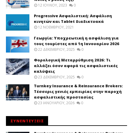
12 ΙΟΥΛΊΟΥ, 2023
0
Progressive Ασφαλιστική: Ασφάλιση
κινητών και Tablet διαδικτυακά
12 ΝΟΕΜΒΡΊΟΥ, 2021
Γεωργία: Υποχρεωτική η ασφάλιση για
τους τουρίστες από 1η Ιανουαρίου 2026
22 ΔΕΚΕΜΒΡΊΟΥ, 2025
0
Φορολογική Μεταρρύθμιση 2026: Τι
αλλάζει όσον αφορά τις ασφαλιστικές
καλύψεις
23 ΔΕΚΕΜΒΡΊΟΥ, 2025
0
Turnkey Insurance & Reinsurance Brokers:
Τέσσερις γενιές εμπειρίας στην παροχή
ασφαλιστικής προστασίας
23 ΙΑΝΟΥΑΡΊΟΥ, 2026
0
ΣΥΝΕΝΤΕΥΞΕΙΣ