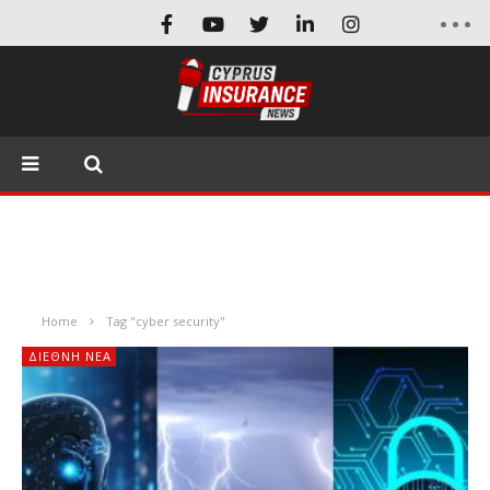
Home
Tag "cyber security"
ΔΙΕΘΝΉ ΝΈΑ