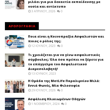
μιλάει για μια δεκαετία εκπαίδευσης με
ουσία και αντίκτυπο
3 ΑΠΡΙΛΊΟΥ, 2026
0
ΑΡΘΡΟΓΡΑΦΙΑ
Ποια είναι η Κοινοπραξία Ασφαλιστών και
ποιος ο ρόλος της;
12 ΙΟΥΛΊΟΥ, 2023
0
Τι χρειάζεται για να γίνω ασφαλιστικός
σύμβουλος; Όλα όσα πρέπει να ξέρετε για
το επάγγελμα του Ασφαλιστικού
Διαμεσολαβητή!
13 ΙΟΥΝΊΟΥ, 2023
Η Ομάδα της MetLife Παραλιμνίου Μιλά:
Εννιά Φωνές, Μία Φιλοσοφία
29 ΙΟΥΛΊΟΥ, 2026
0
Ασφάλιση Ηλικιωμένων Οδηγών
1 ΝΟΕΜΒΡΊΟΥ, 2024
0