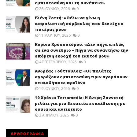
εμπιστοσύνη και τη συνέπεια»
26 ΙΟΥΝΊΟΥ, 2026
0
Ελένη Ζοττή: «Θέλω να γίνω η
ασφαλιστική σύμβουλος που δεν είχε ο
πατέρας μου»
11 ΜΑΡΤΊΟΥ, 2026
0
Κορίνα Χρυσοστόμου: «Δεν πήγα απλώς
σε ένα συνέδριο – Πήγα να συναντήσω την
επόμενη εκδοχή του εαυτού μου»
4 ΣΕΠΤΕΜΒΡΊΟΥ, 2025
0
Ανδρέας Τούττουλος: «Οι πελάτες
αγοράζουν εμπιστοσύνη πριν αγοράσουν
οποιοδήποτε προϊόν»
19 ΙΟΥΝΊΟΥ, 2026
0
10 Χρόνια Terramedia: Η Άντρη Ζαννεττή
μιλάει για μια δεκαετία εκπαίδευσης με
ουσία και αντίκτυπο
3 ΑΠΡΙΛΊΟΥ, 2026
0
ΑΡΘΡΟΓΡΑΦΙΑ