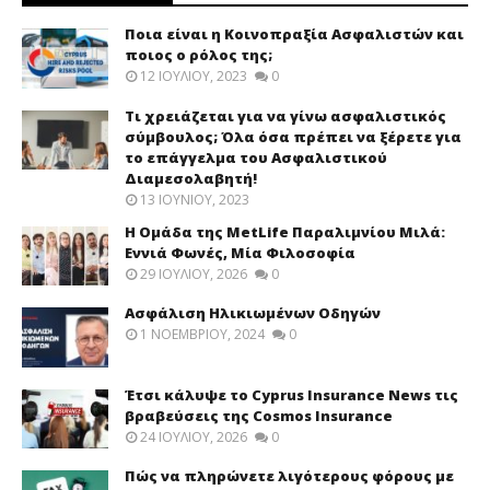
Ποια είναι η Κοινοπραξία Ασφαλιστών και
ποιος ο ρόλος της;
12 ΙΟΥΛΊΟΥ, 2023
0
Τι χρειάζεται για να γίνω ασφαλιστικός
σύμβουλος; Όλα όσα πρέπει να ξέρετε για
το επάγγελμα του Ασφαλιστικού
Διαμεσολαβητή!
13 ΙΟΥΝΊΟΥ, 2023
Η Ομάδα της MetLife Παραλιμνίου Μιλά:
Εννιά Φωνές, Μία Φιλοσοφία
29 ΙΟΥΛΊΟΥ, 2026
0
Ασφάλιση Ηλικιωμένων Οδηγών
1 ΝΟΕΜΒΡΊΟΥ, 2024
0
Έτσι κάλυψε το Cyprus Insurance News τις
βραβεύσεις της Cosmos Insurance
24 ΙΟΥΛΊΟΥ, 2026
0
Πώς να πληρώνετε λιγότερους φόρους με