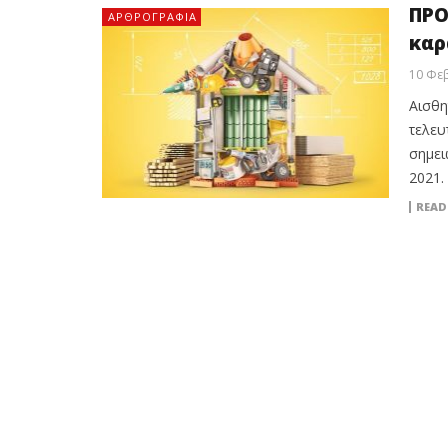
ΠΡΟ
ΑΡΘΡΟΓΡΑΦΊΑ
καρ
10 Φε
Αισθη
τελευ
σημει
2021.
READ