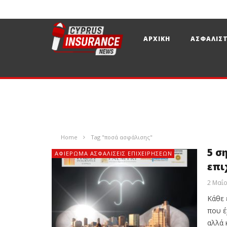
ΑΡΧΙΚΗ
ΑΣΦΑΛΙΣΤ
Home
Tag "ποσά ασφάλισης"
5 σ
ΑΦΙΈΡΩΜΑ ΑΣΦΑΛΊΣΕΙΣ ΕΠΙΧΕΙΡΉΣΕΩΝ
επι
2 Μαΐο
Κάθε 
που έ
αλλά 