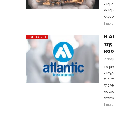
διαμο
αδιαμ
σιγου
READ
Η A
ΤΟΠΙΚΑ ΝΕΑ
της
κατ
2 Νοεμ
Εν μέ
διαχρ
των π
της γ
αυτού
ανανέ
READ