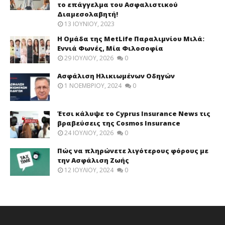
το επάγγελμα του Ασφαλιστικού
Διαμεσολαβητή!
13 ΙΟΥΝΊΟΥ, 2023
Η Ομάδα της MetLife Παραλιμνίου Μιλά:
Εννιά Φωνές, Μία Φιλοσοφία
29 ΙΟΥΛΊΟΥ, 2026
0
Ασφάλιση Ηλικιωμένων Οδηγών
1 ΝΟΕΜΒΡΊΟΥ, 2024
0
Έτσι κάλυψε το Cyprus Insurance News τις
βραβεύσεις της Cosmos Insurance
24 ΙΟΥΛΊΟΥ, 2026
0
Πώς να πληρώνετε λιγότερους φόρους με
την Ασφάλιση Ζωής
12 ΙΟΥΛΊΟΥ, 2024
0