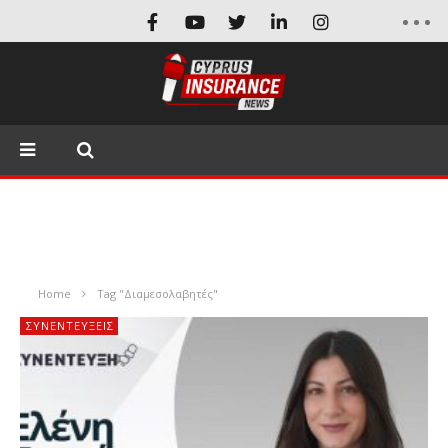
Home
Tag "Διαμεσολαβητές"
ΣΥΝΕΝΤΕΎΞΕΙΣ