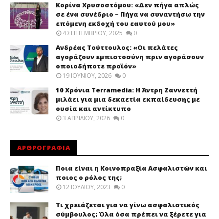
Κορίνα Χρυσοστόμου: «Δεν πήγα απλώς
σε ένα συνέδριο – Πήγα να συναντήσω την
επόμενη εκδοχή του εαυτού μου»
4 ΣΕΠΤΕΜΒΡΊΟΥ, 2025
0
Ανδρέας Τούττουλος: «Οι πελάτες
αγοράζουν εμπιστοσύνη πριν αγοράσουν
οποιοδήποτε προϊόν»
19 ΙΟΥΝΊΟΥ, 2026
0
10 Χρόνια Terramedia: Η Άντρη Ζαννεττή
μιλάει για μια δεκαετία εκπαίδευσης με
ουσία και αντίκτυπο
3 ΑΠΡΙΛΊΟΥ, 2026
0
ΑΡΘΡΟΓΡΑΦΙΑ
Ποια είναι η Κοινοπραξία Ασφαλιστών και
ποιος ο ρόλος της;
12 ΙΟΥΛΊΟΥ, 2023
0
Τι χρειάζεται για να γίνω ασφαλιστικός
σύμβουλος; Όλα όσα πρέπει να ξέρετε για