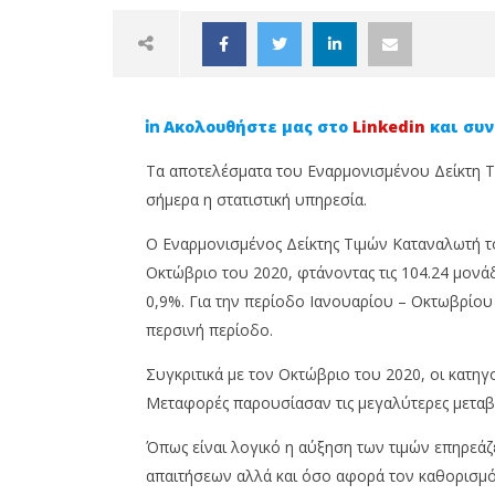
Ακολουθήστε μας στο
Linkedin
και συν
Τα αποτελέσματα του Εναρμονισμένου Δείκτη Τ
σήμερα η στατιστική υπηρεσία.
Ο Εναρμονισμένος Δείκτης Τιμών Καταναλωτή τ
NOW VIEWING
Οκτώβριο του 2020, φτάνοντας τις 104.24 μον
0,9%. Για την περίοδο Ιανουαρίου – Οκτωβρίου
Συνεχίζετε η άνοδος του
Χρέος ν
περσινή περίοδο.
πληθωρισμού
δισ. στ
Που βρί
17
Συγκριτικά με τον Οκτώβριο του 2020, οι κατηγ
ασφαλι
Νοεμβρίου,
2021
Μεταφορές παρουσίασαν τις μεγαλύτερες μεταβο
17
Cyprus
Νοεμβρίο
Insurance
2021
Όπως είναι λογικό η αύξηση των τιμών επηρεάζ
News
Cyprus
Team
Insurance
απαιτήσεων αλλά και όσο αφορά τον καθορισμ
News