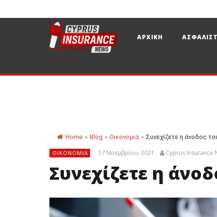
ΑΡΧΙΚΗ
ΑΣΦΑΛΙΣΤ
Home
»
Blog
»
Οικονομια
»
Συνεχίζετε η άνοδος τ
17 Νοεμβρίου, 2021
Cyprus Insurance
ΟΙΚΟΝΟΜΙΑ
Συνεχίζετε η άνο