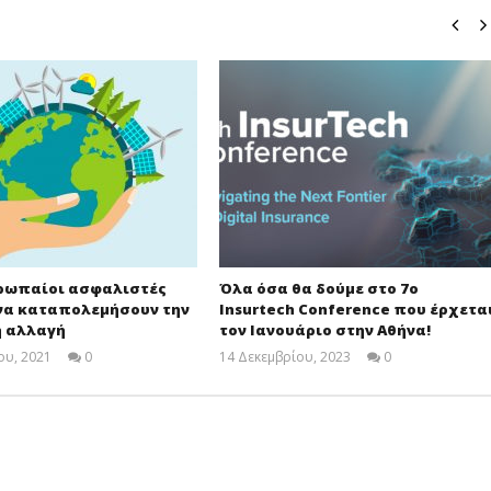
υρωπαίοι ασφαλιστές
Όλα όσα θα δούμε στο 7o
να καταπολεμήσουν την
Insurtech Conference που έρχετα
ή αλλαγή
τον Ιανουάριο στην Αθήνα!
ου, 2021
0
14 Δεκεμβρίου, 2023
0
Cyprus
Cyprus
Insurance
Insurance
News
News
Team
Team