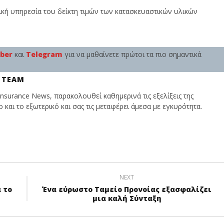
Team
T
ική υπηρεσία του δείκτη τιμών των κατασκευαστικών υλικών
iber
και
Telegram
για να μαθαίνετε πρώτοι τα πιο σημαντικά
 TEAM
nsurance News, παρακολουθεί καθημερινά τις εξελίξεις της
και το εξωτερικό και σας τις μεταφέρει άμεσα με εγκυρότητα.
NEXT
 το
Ένα εύρωστο Ταμείο Προνοίας εξασφαλίζει
μια καλή Σύνταξη