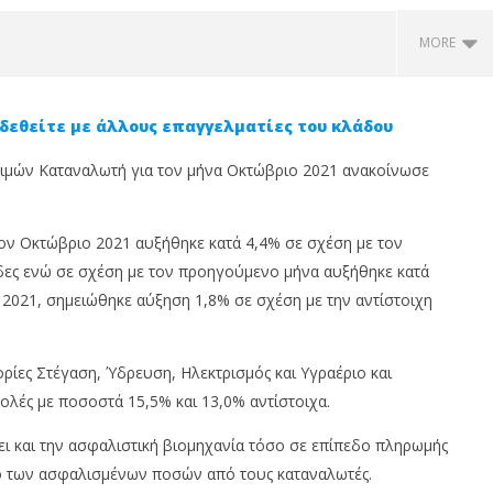
MORE
δεθείτε με άλλους επαγγελματίες του κλάδου
ιμών Καταναλωτή για τον μήνα Οκτώβριο 2021 ανακοίνωσε
ον Οκτώβριο 2021 αυξήθηκε κατά 4,4% σε σχέση με τον
άδες ενώ σε σχέση με τον προηγούμενο μήνα αυξήθηκε κατά
 2021, σημειώθηκε αύξηση 1,8% σε σχέση με την αντίστοιχη
οικοκυριών: Στα €20,1
Κατακερματισμένα αλλά με
Μ
ο τέλος Μαρτίου 2026 –
140.000 μέλη: Η πενταετής
κ
σκονται οι
εξέλιξη των συνταξιοδοτικών
δ
ορίες Στέγαση, Ύδρευση, Ηλεκτρισμός και Υγραέριο και
στικές
ταμείων στην Κύπρο
Κ
λές με ποσοστά 15,5% και 13,0% αντίστοιχα.
17
17
υ,
Νοεμβρίου,
Νο
2021
20
ει και την ασφαλιστική βιομηχανία τόσο σε επίπεδο πληρωμής
Cyprus
Insurance
In
ό των ασφαλισμένων ποσών από τους καταναλωτές.
News
N