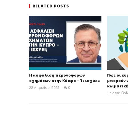
RELATED POSTS
Η ασφάλιση περονοφόρων
Πώς οι ε
οχημάτων στην Κύπρο – Τι ισχύει;
μπορούν 
κλιματικ
28 Απριλίου, 2025
0
Cyprus
17 Δεκεμβρί
Insurance
News
Team