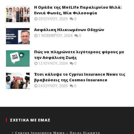
Η Ομάδα της MetLife Παραλιμνίου Μιλά:
Εννιά Φωνές, Μία Φιλοσοφία
29 ΙΟΥΛΊΟΥ, 2026
0
Ασφάλιση Ηλικιωμένων Οδηγών
1 ΝΟΕΜΒΡΊΟΥ, 2024
0
Πώς να πληρώνετε λιγότερους φόρους με
την Ασφάλιση Ζωής
12 ΙΟΥΛΊΟΥ, 2024
0
Έτσι κάλυψε το Cyprus Insurance News τις
βραβεύσεις της Cosmos Insurance
24 ΙΟΥΛΊΟΥ, 2026
0
ΣΧΕΤΙΚΑ ΜΕ ΕΜΑΣ
Cyprus Insurance News – Ποιοι Είμαστε