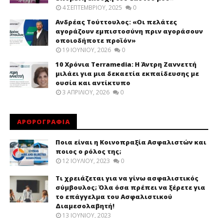
4 ΣΕΠΤΕΜΒΡΊΟΥ, 2025
0
Ανδρέας Τούττουλος: «Οι πελάτες
αγοράζουν εμπιστοσύνη πριν αγοράσουν
οποιοδήποτε προϊόν»
19 ΙΟΥΝΊΟΥ, 2026
0
10 Χρόνια Terramedia: Η Άντρη Ζαννεττή
μιλάει για μια δεκαετία εκπαίδευσης με
ουσία και αντίκτυπο
3 ΑΠΡΙΛΊΟΥ, 2026
0
ΑΡΘΡΟΓΡΑΦΙΑ
Ποια είναι η Κοινοπραξία Ασφαλιστών και
ποιος ο ρόλος της;
12 ΙΟΥΛΊΟΥ, 2023
0
Τι χρειάζεται για να γίνω ασφαλιστικός
σύμβουλος; Όλα όσα πρέπει να ξέρετε για
το επάγγελμα του Ασφαλιστικού
Διαμεσολαβητή!
13 ΙΟΥΝΊΟΥ, 2023