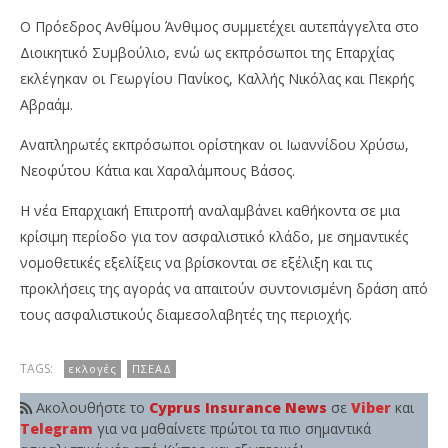
Ο Πρόεδρος Ανθίμου Άνθιμος συμμετέχει αυτεπάγγελτα στο
Διοικητικό Συμβούλιο, ενώ ως εκπρόσωποι της Επαρχίας
εκλέγηκαν οι Γεωργίου Πανίκος, Καλλής Νικόλας και Πεκρής
Αβραάμ.
Αναπληρωτές εκπρόσωποι ορίστηκαν οι Ιωαννίδου Χρύσω,
Νεοφύτου Κάτια και Χαραλάμπους Βάσος.
Η νέα Επαρχιακή Επιτροπή αναλαμβάνει καθήκοντα σε μια
κρίσιμη περίοδο για τον ασφαλιστικό κλάδο, με σημαντικές
νομοθετικές εξελίξεις να βρίσκονται σε εξέλιξη και τις
προκλήσεις της αγοράς να απαιτούν συντονισμένη δράση από
τους ασφαλιστικούς διαμεσολαβητές της περιοχής.
TAGS:
εκλογές
ΠΣΕΑΔ
Ακολουθήστε το
Cyprus Insurance News
σε
Viber
και
Telegram
για να μαθαίνετε πρώτοι τα πιο σημαντικά