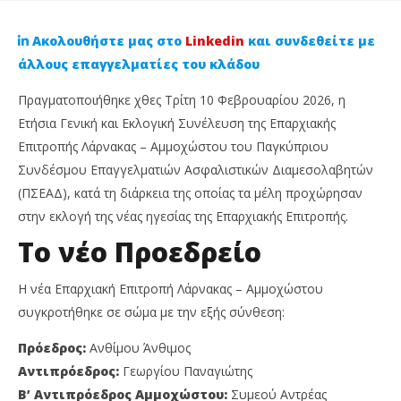
Ακολουθήστε μας στο
Linkedin
και συνδεθείτε με
άλλους επαγγελματίες του κλάδου
Πραγματοποιήθηκε χθες Τρίτη 10 Φεβρουαρίου 2026, η
Ετήσια Γενική και Εκλογική Συνέλευση της Επαρχιακής
Επιτροπής Λάρνακας – Αμμοχώστου του Παγκύπριου
Συνδέσμου Επαγγελματιών Ασφαλιστικών Διαμεσολαβητών
(ΠΣΕΑΔ), κατά τη διάρκεια της οποίας τα μέλη προχώρησαν
στην εκλογή της νέας ηγεσίας της Επαρχιακής Επιτροπής.
Το νέο Προεδρείο
NOW VIEWING
ΠΣΕΑΔ Λάρνακας-Αμμοχώστου: Εκλέχθηκε η νέα
Ag
Η νέα Επαρχιακή Επιτροπή Λάρνακας – Αμμοχώστου
Επαρχιακή Επιτροπή με Πρόεδρο τον Άνθιμο
κα
συγκροτήθηκε σε σώμα με την εξής σύνθεση:
Ανθίμου
11
Φε
11
Πρόεδρος:
Ανθίμου Άνθιμος
202
Φεβρουαρίου,
C
2026
Αντιπρόεδρος:
Γεωργίου Παναγιώτης
Ins
Cyprus
Ne
Β’ Αντιπρόεδρος Αμμοχώστου:
Συμεού Αντρέας
Insurance