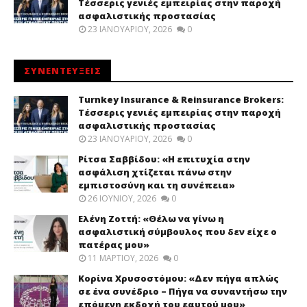
Τέσσερις γενιές εμπειρίας στην παροχή
ασφαλιστικής προστασίας
23 ΙΑΝΟΥΑΡΊΟΥ, 2026
0
ΣΥΝΕΝΤΕΥΞΕΙΣ
Turnkey Insurance & Reinsurance Brokers:
Τέσσερις γενιές εμπειρίας στην παροχή
ασφαλιστικής προστασίας
23 ΙΑΝΟΥΑΡΊΟΥ, 2026
0
Ρίτσα Σαββίδου: «Η επιτυχία στην
ασφάλιση χτίζεται πάνω στην
εμπιστοσύνη και τη συνέπεια»
26 ΙΟΥΝΊΟΥ, 2026
0
Ελένη Ζοττή: «Θέλω να γίνω η
ασφαλιστική σύμβουλος που δεν είχε ο
πατέρας μου»
11 ΜΑΡΤΊΟΥ, 2026
0
Κορίνα Χρυσοστόμου: «Δεν πήγα απλώς
σε ένα συνέδριο – Πήγα να συναντήσω την
επόμενη εκδοχή του εαυτού μου»