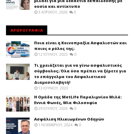
μιλάει για μια δεκαετία εκπαίδευσης με
ουσία και αντίκτυπο
3 ΑΠΡΙΛΊΟΥ, 2026
0
ΑΡΘΡΟΓΡΑΦΙΑ
Ποια είναι η Κοινοπραξία Ασφαλιστών και
ποιος ο ρόλος της;
12 ΙΟΥΛΊΟΥ, 2023
0
Τι χρειάζεται για να γίνω ασφαλιστικός
σύμβουλος; Όλα όσα πρέπει να ξέρετε για
το επάγγελμα του Ασφαλιστικού
Διαμεσολαβητή!
13 ΙΟΥΝΊΟΥ, 2023
Η Ομάδα της MetLife Παραλιμνίου Μιλά:
Εννιά Φωνές, Μία Φιλοσοφία
29 ΙΟΥΛΊΟΥ, 2026
0
Ασφάλιση Ηλικιωμένων Οδηγών
1 ΝΟΕΜΒΡΊΟΥ, 2024
0