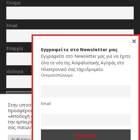
Όνομα
Email
×
Επαρχία
Εγγραφείτε στο Newsletter μας
Εγγραφείτε στο Newsletter μας για να έχετε
όλα τα νέα της Ασφαλιστικής Αγοράς στο
Ηλεκτρονικό σας ταχυδρομείο.
Ιδιότητα
Ονοματεπώνυμο
Email
Στην ιστοσελίδα μας χρησιμοποιούμε cookies για να σας
TikTok
YouTube
προσφέρουμε μία εξατομικευμένη εμπειρία. Πατήστε
«Αποδοχή όλων» για να μας βοηθήσετε να βελτιώσουμε
την εμπειρία σας. Μπορείτε να αλλάξετε τις ρυθμίσεις
σας πατώντας στον σύνδεσμο (link) «Ρυθμίσεις Cookies».
All Rights Reserved by cyprusinsurancenews.com
Ρυθμίσεις Cookies
Αποδοχή όλων