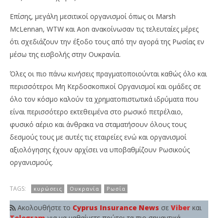
Επίσης, μεγάλη μεσιτικοί οργανισμοί όπως οι Marsh
McLennan, WTW και Aon ανακοίνωσαν τις τελευταίες μέρες
ότι σχεδιάζουν την έξοδο τους από την αγορά της Ρωσίας εν
μέσω της εισβολής στην Ουκρανία.
Όλες οι πιο πάνω κινήσεις πραγματοποιούνται καθώς όλο και
περισσότεροι Μη Κερδοσκοπικοί Οργανισμοί και ομάδες σε
όλο τον κόσμο καλούν τα χρηματοπιστωτικά ιδρύματα που
είναι περισσότερο εκτεθειμένα στο ρωσικό πετρέλαιο,
φυσικό αέριο και άνθρακα να σταματήσουν όλους τους
δεσμούς τους με αυτές τις εταιρείες ενώ και οργανισμοί
αξιολόγησης έχουν αρχίσει να υποβαθμίζουν Ρωσικούς
οργανισμούς.
TAGS:
κυρώσεις
Ουκρανία
Ρωσία
Ακολουθήστε το
Cyprus Insurance News
σε
Viber
και
Telegram
για να μαθαίνετε πρώτοι τα πιο σημαντικά