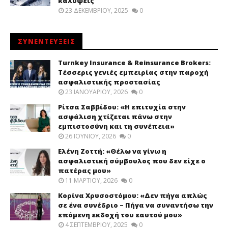
καλύψεις
23 ΔΕΚΕΜΒΡΊΟΥ, 2025
0
ΣΥΝΕΝΤΕΥΞΕΙΣ
Turnkey Insurance & Reinsurance Brokers:
Τέσσερις γενιές εμπειρίας στην παροχή
ασφαλιστικής προστασίας
23 ΙΑΝΟΥΑΡΊΟΥ, 2026
0
Ρίτσα Σαββίδου: «Η επιτυχία στην
ασφάλιση χτίζεται πάνω στην
εμπιστοσύνη και τη συνέπεια»
26 ΙΟΥΝΊΟΥ, 2026
0
Ελένη Ζοττή: «Θέλω να γίνω η
ασφαλιστική σύμβουλος που δεν είχε ο
πατέρας μου»
11 ΜΑΡΤΊΟΥ, 2026
0
Κορίνα Χρυσοστόμου: «Δεν πήγα απλώς
σε ένα συνέδριο – Πήγα να συναντήσω την
επόμενη εκδοχή του εαυτού μου»
4 ΣΕΠΤΕΜΒΡΊΟΥ, 2025
0