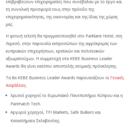
επιβραβεύουν επιχειρηματίες που συνέβαλαν με το έργο και
τη συνολική προσφορά τους στην πρόοδο της
επιχειρηματικότητας, της οικονομίας και της ίδιας της χώρας
μας.
Η φετινή τελετή θα πραγματοποιηθεί στο Parklane Hotel, στη
Λεμεσό, στην παρουσία εκπροσώπων της αφρόκρεμας των
κυπριακών επιχειρήσεων, κρατικών και πολιτειακών
αξιωματούχων. Η συμμετοχή στα KEBE Business Leader
Awards θα γίνει κατόπιν αποστολής ατομικής πρόσκλησης.
Tα 8α ΚΕΒΕ Βusiness Leader Awards παρουσιάζουν οι
Γενικές
Ασφάλειες
.
Χρυσοί χορηγοί το Ευρωπαϊκό Πανεπιστήμιο Κύπρου και η
Parimatch Tech.
Aργυροί χορηγοί, TFI Markets, Safe Bulkers και
Καταστήματα Σκλαβενίτης.