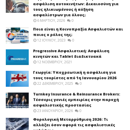
ασφάλιση αυτοκινήτων: Δικαιοσύνη για
τους ηλικιωμένους ή αύξηση
ασφαλίστρων για όλους;
6 ΜΑΡΤΊΟΥ, 2026
0
Ποια είναι η Κοινοπραξία Ασφαλιστών και
ποιος ο ρόλος της;
12 ΙΟΥΛΊΟΥ, 2023
0
Progressive Ασφαλιστική: Ασφάλιση
κινητών και Tablet διαδικτυακά
12 ΝΟΕΜΒΡΊΟΥ, 2021
Γεωργία: Υποχρεωτική η ασφάλιση για
τους τουρίστες από 1η Ιανουαρίου 2026
22 ΔΕΚΕΜΒΡΊΟΥ, 2025
0
Turnkey Insurance & Reinsurance Brokers:
Τέσσερις γενιές εμπειρίας στην παροχή
ασφαλιστικής προστασίας
23 ΙΑΝΟΥΑΡΊΟΥ, 2026
0
Φορολογική Μεταρρύθμιση 2026: Τι
αλλάζει όσον αφορά τις ασφαλιστικές