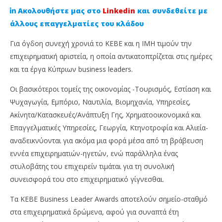
Ακολουθήστε μας στο
Linkedin
και συνδεθείτε με
άλλους επαγγελματίες του κλάδου
Για όγδοη συνεχή χρονιά το ΚΕΒΕ και η ΙΜΗ τιμούν την
επιχειρηματική αριστεία, η οποία αντικατοπτρίζεται στις ημέρες
και τα έργα Κύπριων business leaders.
Οι βασικότεροι τομείς της οικονομίας -Τουρισμός, Eστίαση και
Ψυχαγωγία, Εμπόριο, Ναυτιλία, Βιομηχανία, Υπηρεσίες,
Ακίνητα/Κατασκευές/Ανάπτυξη Γης, Χρηματοοικονομικά και
NOW VIEWING
Επαγγελματικές Υπηρεσίες, Γεωργία, Κτηνοτροφία και Αλιεία-
αναδεικνύονται για ακόμα μια φορά μέσα από τη βράβευση
ΚΕΒΕ Business Leader Awards: Στο βάθρο οι
Χρ
εννέα επιχειρηματιών-ηγετών, ενώ παράλληλα ένας
διαπρεπείς επιχειρηματίες
Μα
στυλοβάτης του επιχειρείν τιμάται για τη συνολική
15
15
Νοεμβρίου,
Νοε
συνεισφορά του στο επιχειρηματικό γίγνεσθαι.
2021
202
Cyprus
C
Insurance
Ins
Tα ΚΕΒΕ Business Leader Awards αποτελούν σημείο-σταθμό
News
Ne
στα επιχειρηματικά δρώμενα, αφού για συναπτά έτη
Team
Te