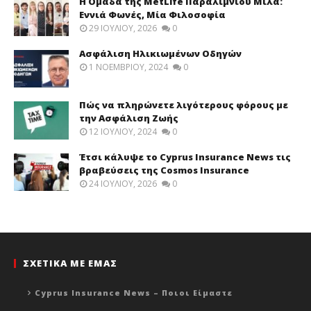
Η Ομάδα της MetLife Παραλιμνίου Μιλά:
Εννιά Φωνές, Μία Φιλοσοφία
29 ΙΟΥΛΊΟΥ, 2026
0
Ασφάλιση Ηλικιωμένων Οδηγών
1 ΝΟΕΜΒΡΊΟΥ, 2024
0
Πώς να πληρώνετε λιγότερους φόρους με
την Ασφάλιση Ζωής
12 ΙΟΥΛΊΟΥ, 2024
0
Έτσι κάλυψε το Cyprus Insurance News τις
βραβεύσεις της Cosmos Insurance
24 ΙΟΥΛΊΟΥ, 2026
0
ΣΧΕΤΙΚΑ ΜΕ ΕΜΑΣ
Cyprus Insurance News – Ποιοι Είμαστε