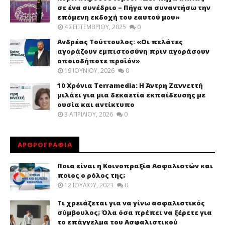
σε ένα συνέδριο – Πήγα να συναντήσω την
επόμενη εκδοχή του εαυτού μου»
4 ΣΕΠΤΕΜΒΡΊΟΥ, 2025
0
Ανδρέας Τούττουλος: «Οι πελάτες
αγοράζουν εμπιστοσύνη πριν αγοράσουν
οποιοδήποτε προϊόν»
19 ΙΟΥΝΊΟΥ, 2026
0
10 Χρόνια Terramedia: Η Άντρη Ζαννεττή
μιλάει για μια δεκαετία εκπαίδευσης με
ουσία και αντίκτυπο
3 ΑΠΡΙΛΊΟΥ, 2026
0
ΑΡΘΡΟΓΡΑΦΙΑ
Ποια είναι η Κοινοπραξία Ασφαλιστών και
ποιος ο ρόλος της;
12 ΙΟΥΛΊΟΥ, 2023
0
Τι χρειάζεται για να γίνω ασφαλιστικός
σύμβουλος; Όλα όσα πρέπει να ξέρετε για
το επάγγελμα του Ασφαλιστικού