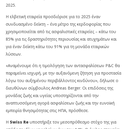
News
Ne
2025.
Team
Te
Η ελβετική εταιρεία προσδιόρισε για το 2025 έναν
συνδυασμένο δείκτη – ένα μέτρο της κερδοφορίας που
χρησιμοποιείται από τις ασφαλιστικές εταιρείες – κάτω του
85% για τις δραστηριότητες περιουσίας και ατυχημάτων και
για έναν δείκτη κάτω του 91% για τη μονάδα εταιρικών
λύσεων.
«Αναμένουμε ότι η τιμολόγηση των αντασφαλίσεων P&C θα
παραμείνει ισχυρή, με την αυξανόμενη ζήτηση για προστασία
λόγω του αυξημένου περιβάλλοντος κινδύνου», δήλωσε ο
διευθύνων σύμβουλος Andreas Berger. Οι επιδόσεις της
μονάδας ζωής και υγείας υποστηρίζονται από την
αναπτυσσόμενη αγορά ασφαλίσεων ζωής και την ευνοϊκή
εμπειρία θνησιμότητας στις ΗΠΑ, πρόσθεσε.
Η
Swiss Re
υποστήριξε τον μεσοπρόθεσμο στόχο της για