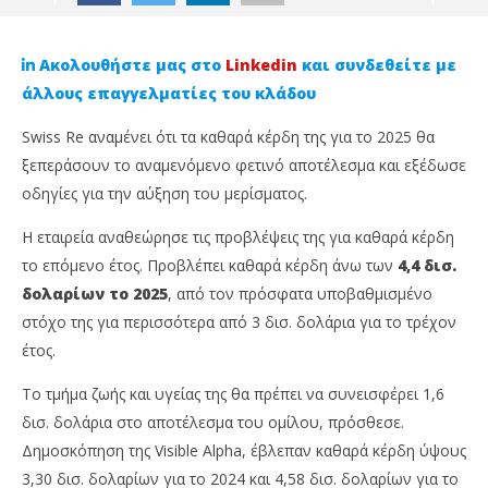
Ακολουθήστε μας στο
Linkedin
και συνδεθείτε με
άλλους επαγγελματίες του κλάδου
Swiss Re αναμένει ότι τα καθαρά κέρδη της για το 2025 θα
ξεπεράσουν το αναμενόμενο φετινό αποτέλεσμα και εξέδωσε
οδηγίες για την αύξηση του μερίσματος.
Η εταιρεία αναθεώρησε τις προβλέψεις της για καθαρά κέρδη
το επόμενο έτος. Προβλέπει καθαρά κέρδη άνω των
4,4 δισ.
δολαρίων το 2025
, από τον πρόσφατα υποβαθμισμένο
NOW VIEWING
στόχο της για περισσότερα από 3 δισ. δολάρια για το τρέχον
έτος.
Η Swiss Re αναμένει καθαρά κέρδη άνω των 4,4
Απ
δισ. δολαρίων το 2025
χρ
Το τμήμα ζωής και υγείας της θα πρέπει να συνεισφέρει 1,6
17
17
δισ. δολάρια στο αποτέλεσμα του ομίλου, πρόσθεσε.
Δεκεμβρίου,
Δεκ
2024
202
Δημοσκόπηση της Visible Alpha, έβλεπαν καθαρά κέρδη ύψους
Cyprus
C
Insurance
Ins
3,30 δισ. δολαρίων για το 2024 και 4,58 δισ. δολαρίων για το