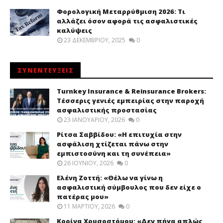
Φορολογική Μεταρρύθμιση 2026: Τι
αλλάζει όσον αφορά τις ασφαλιστικές
καλύψεις
23 ΔΕΚΕΜΒΡΊΟΥ, 2025
0
ΣΥΝΕΝΤΕΥΞΕΙΣ
Turnkey Insurance & Reinsurance Brokers:
Τέσσερις γενιές εμπειρίας στην παροχή
ασφαλιστικής προστασίας
23 ΙΑΝΟΥΑΡΊΟΥ, 2026
0
Ρίτσα Σαββίδου: «Η επιτυχία στην
ασφάλιση χτίζεται πάνω στην
εμπιστοσύνη και τη συνέπεια»
26 ΙΟΥΝΊΟΥ, 2026
0
Ελένη Ζοττή: «Θέλω να γίνω η
ασφαλιστική σύμβουλος που δεν είχε ο
πατέρας μου»
11 ΜΑΡΤΊΟΥ, 2026
0
Κορίνα Χρυσοστόμου: «Δεν πήγα απλώς