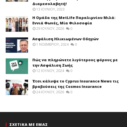
Διαμεσολαβητή!
13 ΙΟΥΝΊΟΥ, 2023
Η Ομάδα της MetLife Παραλιμνίου Μιλά:
Εννιά Φωνές, Μία Φιλοσοφία
29 ΙΟΥΛΊΟΥ, 2026
0
Ασφάλιση Ηλικιωμένων Οδηγών
1 ΝΟΕΜΒΡΊΟΥ, 2024
0
Πώς να πληρώνετε λιγότερους φόρους με
την Ασφάλιση Ζωής
12 ΙΟΥΛΊΟΥ, 2024
0
Έτσι κάλυψε το Cyprus Insurance News τις
βραβεύσεις της Cosmos Insurance
24 ΙΟΥΛΊΟΥ, 2026
0
ΣΧΕΤΙΚΑ ΜΕ ΕΜΑΣ