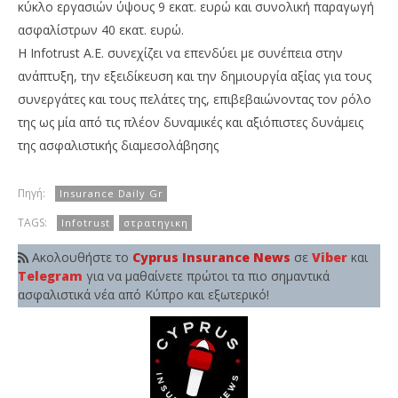
κύκλο εργασιών ύψους 9 εκατ. ευρώ και συνολική παραγωγή
ασφαλίστρων 40 εκατ. ευρώ.
Η Infotrust Α.Ε. συνεχίζει να επενδύει με συνέπεια στην
ανάπτυξη, την εξειδίκευση και την δημιουργία αξίας για τους
συνεργάτες και τους πελάτες της, επιβεβαιώνοντας τον ρόλο
της ως μία από τις πλέον δυναμικές και αξιόπιστες δυνάμεις
της ασφαλιστικής διαμεσολάβησης
Πηγή:
Insurance Daily Gr
TAGS:
Infotrust
στρατηγικη
Ακολουθήστε το
Cyprus Insurance News
σε
Viber
και
Telegram
για να μαθαίνετε πρώτοι τα πιο σημαντικά
ασφαλιστικά νέα από Κύπρο και εξωτερικό!