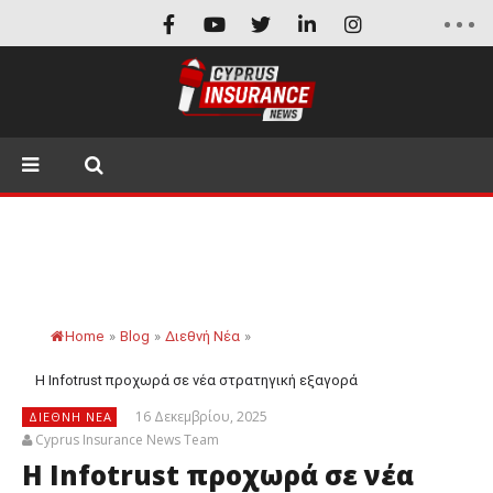
Home
»
Blog
»
Διεθνή Νέα
»
Η Infotrust προχωρά σε νέα στρατηγική εξαγορά
16 Δεκεμβρίου, 2025
ΔΙΕΘΝΉ ΝΈΑ
Cyprus Insurance News Team
Η Infotrust προχωρά σε νέα