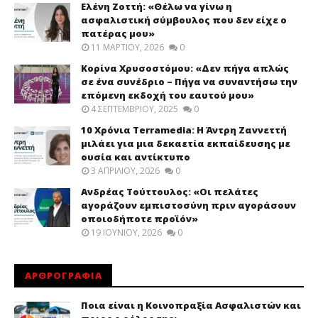
Ελένη Ζοττή: «Θέλω να γίνω η
ασφαλιστική σύμβουλος που δεν είχε ο
πατέρας μου»
11 ΜΑΡΤΊΟΥ, 2026
0
Κορίνα Χρυσοστόμου: «Δεν πήγα απλώς
σε ένα συνέδριο – Πήγα να συναντήσω την
επόμενη εκδοχή του εαυτού μου»
4 ΣΕΠΤΕΜΒΡΊΟΥ, 2025
0
10 Χρόνια Terramedia: Η Άντρη Ζαννεττή
μιλάει για μια δεκαετία εκπαίδευσης με
ουσία και αντίκτυπο
3 ΑΠΡΙΛΊΟΥ, 2026
0
Ανδρέας Τούττουλος: «Οι πελάτες
αγοράζουν εμπιστοσύνη πριν αγοράσουν
οποιοδήποτε προϊόν»
19 ΙΟΥΝΊΟΥ, 2026
0
ΑΡΘΡΟΓΡΑΦΙΑ
Ποια είναι η Κοινοπραξία Ασφαλιστών και