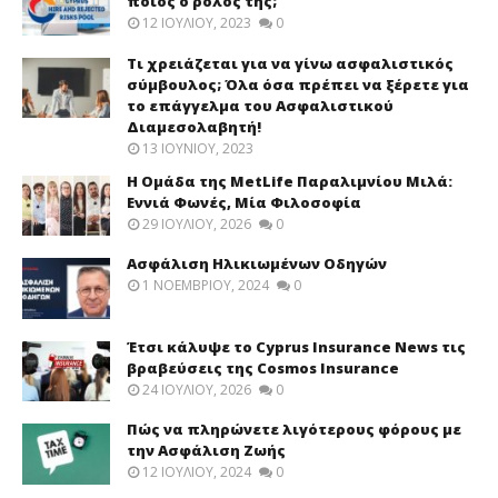
ποιος ο ρόλος της;
12 ΙΟΥΛΊΟΥ, 2023
0
Τι χρειάζεται για να γίνω ασφαλιστικός
σύμβουλος; Όλα όσα πρέπει να ξέρετε για
το επάγγελμα του Ασφαλιστικού
Διαμεσολαβητή!
13 ΙΟΥΝΊΟΥ, 2023
Η Ομάδα της MetLife Παραλιμνίου Μιλά:
Εννιά Φωνές, Μία Φιλοσοφία
29 ΙΟΥΛΊΟΥ, 2026
0
Ασφάλιση Ηλικιωμένων Οδηγών
1 ΝΟΕΜΒΡΊΟΥ, 2024
0
Έτσι κάλυψε το Cyprus Insurance News τις
βραβεύσεις της Cosmos Insurance
24 ΙΟΥΛΊΟΥ, 2026
0
Πώς να πληρώνετε λιγότερους φόρους με
την Ασφάλιση Ζωής
12 ΙΟΥΛΊΟΥ, 2024
0