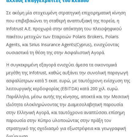
άλλους επαγγελματίες του κλάδου
Σε ακόμη μία στοχευμένη στρατηγική επιχειρηματική κίνηση
που επιβεβαιώνει τη σταθερή αναπτυξιακή της πορεία, η
Infotrust Α.Ε. προχωρά στην απόκτηση του πλειοψηφικού
πακέτου μετοχών των Εταιρειών Polaris Brokers, Polaris
Agents, και Sirius Insurance Agents(Cyprus), ενισχύοντας
ουσιαστικά τη θέση της στην Ασφαλιστική Αγορά.
NOW VIEWING
Η συγκεκριμένη εξαγορά ενισχύει άμεσα τα οικονομικά
μεγέθη της Infotrust, καθώς αυξάνει την συνολική παραγωγή
Η Infotrust προχωρά σε νέα στρατηγική εξαγορά
Απ
ασφαλίστρων κατά 5 εκατ. ευρώ, με ταυτόχρονη ενίσχυση της
χρ
16
λειτουργικής κερδοφορίας (EBITDA) κατά 200 χιλ. ευρώ.
Δεκεμβρίου,
16
2025
Δεκ
Παράλληλα, μέσω αυτής της κίνησης, αποκτά και την Μεσιτική
Cyprus
202
Insurance
C
ιδιότητα ολοκληρώνοντας την Διαμεσολαβητική παρουσία
News
Ins
Team
στην Ελληνική Αγορά, και ταυτόχρονα αναπτύσσει επίσημη
Ne
Te
παρουσία στην Κύπρο υλοποιώντας στην πράξη τον
στρατηγικό της σχεδιασμό για εξωστρέφεια και γεωγραφική
διεύρυνση.