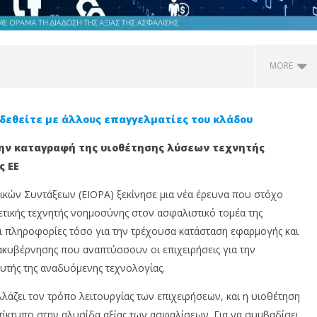
MORE
δεθείτε με άλλους επαγγελματίες του κλάδου
την καταγραφή της υιοθέτησης λύσεων τεχνητής
ς ΕΕ
κών Συντάξεων (EIOPA) ξεκίνησε μια νέα έρευνα που στόχο
ετικής τεχνητής νοημοσύνης στον ασφαλιστικό τομέα της
 πληροφορίες τόσο για την τρέχουσα κατάσταση εφαρμογής και
η αυτοκινήτου: Οι
Mega-fires: Οι καταστροφικές
Τ
διακυβέρνησης που αναπτύσσουν οι επιχειρήσεις για την
τικές καλύψεις που
πυρκαγιές «καίνε» και την
κ
α γνωρίζετε
ευρωπαϊκή οικονομία – Ζημιές
π
αυτής της αναδυόμενης τεχνολογίας.
άνω των 3 δισ. ευρώ
α
ε
λάζει τον τρόπο λειτουργίας των επιχειρήσεων, και η υιοθέτηση
16
Μαΐου,
16
τίκτυπο στην αλυσίδα αξίας των ασφαλίσεων. Για να συμβαδίσει