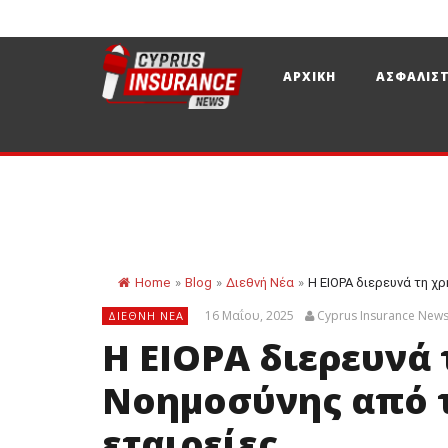
ΑΡΧΙΚΗ
ΑΣΦΑΛΙΣΤ
Home
»
Blog
»
Διεθνή Νέα
»
Η EIOPA διερευνά τη χ
16 Μαΐου, 2025
Cyprus Insurance New
ΔΙΕΘΝΉ ΝΈΑ
Η EIOPA διερευνά 
Νοημοσύνης από τ
εταιρείες