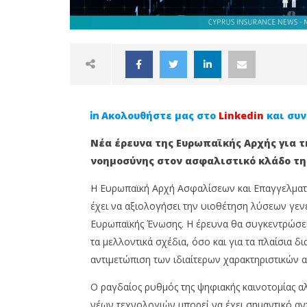
Ακολουθήστε μας στο
Linkedin
και συν
Νέα έρευνα της Ευρωπαϊκής Αρχής για 
νοημοσύνης στον ασφαλιστικό κλάδο τη
Η Ευρωπαϊκή Αρχή Ασφαλίσεων και Επαγγελματι
NOW VIEWING
έχει να αξιολογήσει την υιοθέτηση λύσεων γεν
Ευρωπαϊκής Ένωσης. Η έρευνα θα συγκεντρώσει
Η EIOPA διερευνά τη χρήση
Ασφάλισ
τα μελλοντικά σχέδια, όσο και για τα πλαίσια 
Τεχνητής Νοημοσύνης από τις
προαιρε
ασφαλιστικές εταιρείες
αξίζει ν
αντιμετώπιση των ιδιαίτερων χαρακτηριστικών 
16
16
Μαΐου,
Μαΐου,
Ο ραγδαίος ρυθμός της ψηφιακής καινοτομίας αλ
2025
2025
νέων τεχνολογιών μπορεί να έχει σημαντικό αν
Cyprus
Cyprus