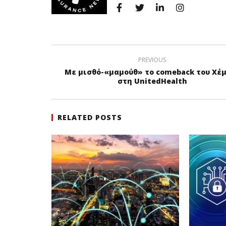
PREVIOUS
Με μισθό-«μαμούθ» το comeback του Χέ
στη UnitedHealth
RELATED POSTS