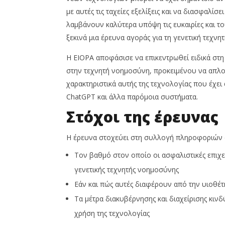
Insurance
Insurance
με αυτές τις ταχείες εξελίξεις και να διασφαλί
News
News
Team
Team
λαμβάνουν καλύτερα υπόψη τις ευκαιρίες και 
ξεκινά μια έρευνα αγοράς για τη γενετική τεχν
Η EIOPA αποφάσισε να επικεντρωθεί ειδικά στη 
στην τεχνητή νοημοσύνη, προκειμένου να απλο
χαρακτηριστικά αυτής της τεχνολογίας που έχει 
ChatGPT και άλλα παρόμοια συστήματα.
Στόχοι της έρευνας
Η έρευνα στοχεύει στη συλλογή πληροφοριών σ
Τον βαθμό στον οποίο οι ασφαλιστικές επιχ
γενετικής τεχνητής νοημοσύνης
Εάν και πώς αυτές διαφέρουν από την υιοθ
Τα μέτρα διακυβέρνησης και διαχείρισης κι
χρήση της τεχνολογίας