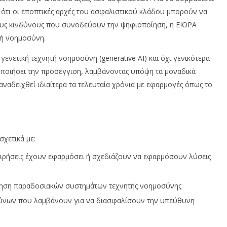
2025
Μα
Cyprus
σει ότι οι εποπτικές αρχές του ασφαλιστικού κλάδου μπορούν να
20
Insurance
τους κινδύνους που συνοδεύουν την ψηφιοποίηση, η EIOPA
News
In
Team
N
ητή νοημοσύνη.
T
γενετική τεχνητή νοημοσύνη (generative AI) και όχι γενικότερα
ποιήσει την προσέγγιση, λαμβάνοντας υπόψη τα μοναδικά
αναδειχθεί ιδιαίτερα τα τελευταία χρόνια με εφαρμογές όπως το
χετικά με:
ειρήσεις έχουν εφαρμόσει ή σχεδιάζουν να εφαρμόσουν λύσεις
έτηση παραδοσιακών συστημάτων τεχνητής νοημοσύνης
νδύνων που λαμβάνουν για να διασφαλίσουν την υπεύθυνη