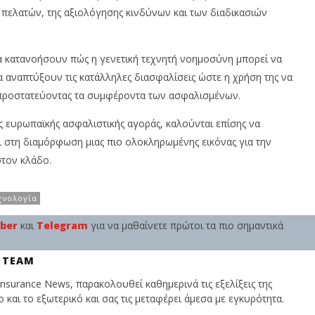
 πελατών, της αξιολόγησης κινδύνων και των διαδικασιών
ς να κατανοήσουν πώς η γενετική τεχνητή νοημοσύνη μπορεί να
να αναπτύξουν τις κατάλληλες διασφαλίσεις ώστε η χρήση της να
 προστατεύοντας τα συμφέροντα των ασφαλισμένων.
ης ευρωπαϊκής ασφαλιστικής αγοράς, καλούνται επίσης να
 στη διαμόρφωση μιας πιο ολοκληρωμένης εικόνας για την
στον κλάδο.
χνολογία
iber
και
Telegram
για να μαθαίνετε πρώτοι τα πιο σημαντικά
 TEAM
nsurance News, παρακολουθεί καθημερινά τις εξελίξεις της
και το εξωτερικό και σας τις μεταφέρει άμεσα με εγκυρότητα.