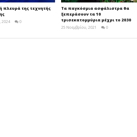
ή πλευρά της τεχνητής
Τα παγκόσμια ασφάλιστρα θα
ης
ξεπεράσουν τα 10
τρισεκατομμύρια μέχρι το 2030
, 2024
0
Cyprus
25 Νοεμβρίου, 2021
0
Insurance
Cyprus
News
Insurance
Team
News
Team