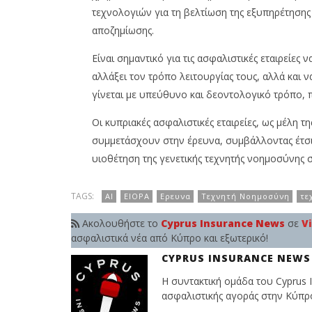
τεχνολογιών για τη βελτίωση της εξυπηρέτησης
αποζημίωσης.
Είναι σημαντικό για τις ασφαλιστικές εταιρείε
αλλάξει τον τρόπο λειτουργίας τους, αλλά και 
γίνεται με υπεύθυνο και δεοντολογικό τρόπο,
Οι κυπριακές ασφαλιστικές εταιρείες, ως μέλη τ
συμμετάσχουν στην έρευνα, συμβάλλοντας έτσι
υιοθέτηση της γενετικής τεχνητής νοημοσύνης 
TAGS:
AI
EIOPA
Ερευνα
Τεχνητή Νοημοσύνη
τε
Ακολουθήστε το
Cyprus Insurance News
σε
V
ασφαλιστικά νέα από Κύπρο και εξωτερικό!
CYPRUS INSURANCE NEWS
Η συντακτική ομάδα του Cyprus I
ασφαλιστικής αγοράς στην Κύπρο 