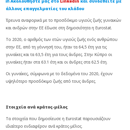
Ακολουθήστε μας στο
Linkedin
και συνδεθείτε με
άλλους επαγγελματίες του κλάδου
Έρευνα αναφορικά με το προσδόκιμο υγιούς ζωής γυναικών
και ανδρών στην ΕΕ έδωσε στη δημοσιότητα η Eurostat.
Το 2020, ο αριθμός των ετών υγιούς ζωής ενός ανθρώπου
στην ΕΕ, από τη γέννησή του, ήταν τα 64,5 έτη για τις
γυναίκες και τα 63,5 έτη για τους άνδρες. Στην Κύπρο οι
γυναίκες ήταν στα 63.1 έτη και οι άνδρες στα 62.5 έτη.
NOW VIEWING
Οι γυναίκες, σύμφωνα με το δεδομένα του 2020, έχουν
Eurostat: Αυτό είναι το προσδόκιμο υγιούς ζωής
Οι
υψηλότερο προσδόκιμο ζωής από τους άνδρες.
για άνδρες και γυναίκες στην Κύπρο
ψη
Πα
16
Ιουνίου,
16
2022
Ιου
Cyprus
Στοιχεία ανά κράτος-μέλος
202
Insurance
C
News
Ins
Τα στοιχεία που δημοσίευσε η Eurostat παρουσιάζουν
Team
Ne
Te
ιδιαίτερο ενδιαφέρον ανά κράτος-μέλος.