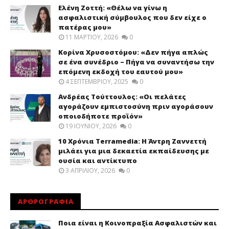
Ελένη Ζοττή: «Θέλω να γίνω η
ασφαλιστική σύμβουλος που δεν είχε ο
πατέρας μου»
11 ΜΑΡΤΊΟΥ, 2026
0
Κορίνα Χρυσοστόμου: «Δεν πήγα απλώς
σε ένα συνέδριο – Πήγα να συναντήσω την
επόμενη εκδοχή του εαυτού μου»
4 ΣΕΠΤΕΜΒΡΊΟΥ, 2025
0
Ανδρέας Τούττουλος: «Οι πελάτες
αγοράζουν εμπιστοσύνη πριν αγοράσουν
οποιοδήποτε προϊόν»
19 ΙΟΥΝΊΟΥ, 2026
0
10 Χρόνια Terramedia: Η Άντρη Ζαννεττή
μιλάει για μια δεκαετία εκπαίδευσης με
ουσία και αντίκτυπο
3 ΑΠΡΙΛΊΟΥ, 2026
0
ΑΡΘΡΟΓΡΑΦΙΑ
Ποια είναι η Κοινοπραξία Ασφαλιστών και