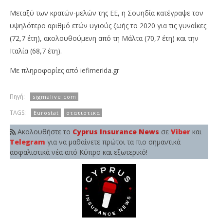
Μεταξύ των κρατών-μελών της ΕΕ, η Σουηδία κατέγραψε τον
υψηλότερο αριθμό ετών υγιούς ζωής το 2020 για τις γυναίκες
(72,7 έτη), ακολουθούμενη από τη Μάλτα (70,7 έτη) και την
Ιταλία (68,7 έτη).
Με πληροφορίες από iefimerida.gr
Πηγή:
sigmalive.com
TAGS:
Eurostat
στατιστικα
Ακολουθήστε το
Cyprus Insurance News
σε
Viber
και
Telegram
για να μαθαίνετε πρώτοι τα πιο σημαντικά
ασφαλιστικά νέα από Κύπρο και εξωτερικό!