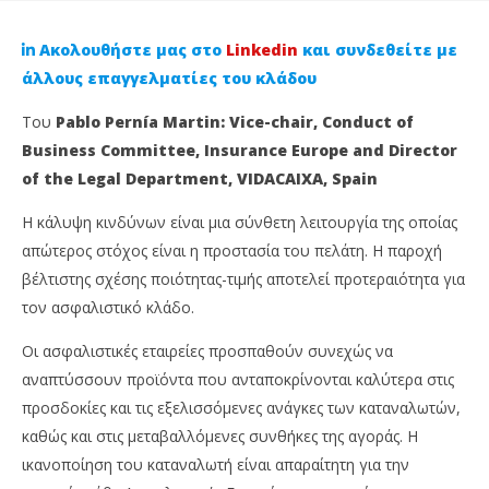
Ακολουθήστε μας στο
Linkedin
και συνδεθείτε με
άλλους επαγγελματίες του κλάδου
Του
Pablo Pernía Martin: Vice-chair, Conduct of
Business Committee, Insurance Europe and Director
of the Legal Department, VIDACAIXA, Spain
Η κάλυψη κινδύνων είναι μια σύνθετη λειτουργία της οποίας
απώτερος στόχος είναι η προστασία του πελάτη. Η παροχή
βέλτιστης σχέσης ποιότητας-τιμής αποτελεί προτεραιότητα για
NOW VIEWING
τον ασφαλιστικό κλάδο.
Επενδύσεις Λιανικής: Διασφαλίζοντας προϊόντα
Απ
Οι ασφαλιστικές εταιρείες προσπαθούν συνεχώς να
που ανταποκρίνονται στις ανάγκες των
Ne
αναπτύσσουν προϊόντα που ανταποκρίνονται καλύτερα στις
καταναλωτών
10
προσδοκίες και τις εξελισσόμενες ανάγκες των καταναλωτών,
Σεπ
10
202
Σεπτεμβρίου,
καθώς και στις μεταβαλλόμενες συνθήκες της αγοράς. Η
C
2024
Ins
ικανοποίηση του καταναλωτή είναι απαραίτητη για την
Cyprus
Ne
Insurance