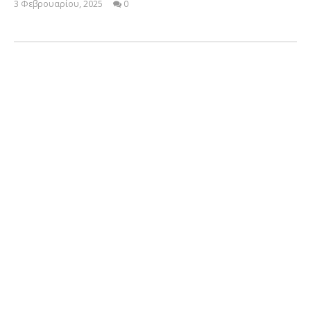
3 Φεβρουαρίου, 2025
0
Cyprus
Insurance
News
Team