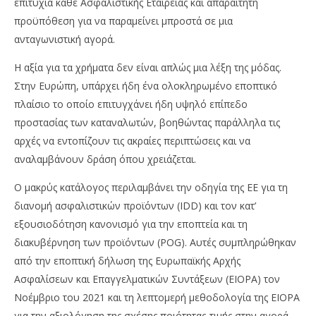
επιτυχία κάθε Ασφαλιστικής Εταιρείας και απαραίτητη
Te
News
Team
προϋπόθεση για να παραμείνει μπροστά σε μια
ανταγωνιστική αγορά.
Η αξία για τα χρήματα δεν είναι απλώς μια λέξη της μόδας.
Στην Ευρώπη, υπάρχει ήδη ένα ολοκληρωμένο εποπτικό
πλαίσιο το οποίο επιτυγχάνει ήδη υψηλό επίπεδο
προστασίας των καταναλωτών, βοηθώντας παράλληλα τις
αρχές να εντοπίζουν τις ακραίες περιπτώσεις και να
αναλαμβάνουν δράση όπου χρειάζεται.
Ο μακρύς κατάλογος περιλαμβάνει την οδηγία της ΕΕ για τη
διανομή ασφαλιστικών προϊόντων (IDD) και τον κατ’
εξουσιοδότηση κανονισμό για την εποπτεία και τη
διακυβέρνηση των προϊόντων (POG). Αυτές συμπληρώθηκαν
από την εποπτική δήλωση της Ευρωπαϊκής Αρχής
Ασφαλίσεων και Επαγγελματικών Συντάξεων (EIOPA) τον
Νοέμβριο του 2021 και τη λεπτομερή μεθοδολογία της EIOPA
για την αξιολόγηση της σχέσης ποιότητας-τιμής στην αγορά