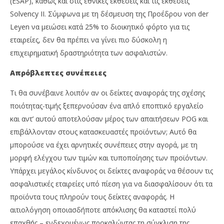
(ESAP), καθώς και στις εθνικές εκθέσεις και τις εκθέσεις
Solvency II. Σύμφωνα με τη δέσμευση της Προέδρου von der
Leyen να μειώσει κατά 25% το διοικητικό φόρτο για τις
εταιρείες, δεν θα πρέπει να γίνει πιο δύσκολη η
επιχειρηματική δραστηριότητα των ασφαλιστών.
Απρόβλεπτες συνέπειες
Τι θα συνέβαινε λοιπόν αν οι δείκτες αναφοράς της σχέσης
ποιότητας-τιμής ξεπερνούσαν ένα απλό εποπτικό εργαλείο
και αντ’ αυτού αποτελούσαν μέρος των απαιτήσεων POG και
επιβάλλονταν στους κατασκευαστές προϊόντων; Αυτό θα
μπορούσε να έχει αρνητικές συνέπειες στην αγορά, με τη
μορφή ελέγχου των τιμών και τυποποίησης των προϊόντων.
Υπάρχει μεγάλος κίνδυνος οι δείκτες αναφοράς να θέσουν τις
ασφαλιστικές εταιρείες υπό πίεση για να διασφαλίσουν ότι τα
προϊόντα τους πληρούν τους δείκτες αναφοράς. Η
αιτιολόγηση οποιασδήποτε απόκλισης θα καταστεί πολύ
επαχθής – ενδεχομένως προκαλώντας τη σύγκλιση της