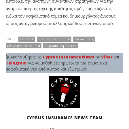
εμποδίζει την ανάπτυξη συνεκτικών στρατηγικών για την
αντιμετώπιση της σχέσης ποιότητας-τιμής, επηρεάζοντας
ειδικά τον ασφαλιστικό τομέα και δημιουργώντας άνισους
όρους ανταγωνισμού με άλλους κλάδους ανταγωνισμού.
TAGS:
EUROPE
Insurance Europe
επενδύσεις
επενδυτικά ταμεία
Ευρωπαικη Ενωση
Ακολουθήστε το
Cyprus Insurance News
σε
Viber
και
Telegram
για να μαθαίνετε πρώτοι τα πιο σημαντικά
ασφαλιστικά νέα από Κύπρο και εξωτερικό!
CYPRUS INSURANCE NEWS TEAM