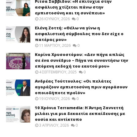
Ρίτσα Σαββίδου: «Η επιτυχία στην
ασφάλιση χτίζεται πάνω στην
εμπιστοσύνη και τη συνέπεια»
26 ΙΟΥΝΊΟΥ, 2026
0
Ελένη Ζοττή: «Θέλω να γίνω η
ασφαλιστική σύμβουλος που δεν είχε ο
πατέρας μου»
11 ΜΑΡΤΊΟΥ, 2026
0
Κορίνα Χρυσοστόμου: «Δεν πήγα απλώς
σε ένα συνέδριο – Πήγα να συναντήσω την
επόμενη εκδοχή του εαυτού μου»
4 ΣΕΠΤΕΜΒΡΊΟΥ, 2025
0
Ανδρέας Τούττουλος: «Οι πελάτες
αγοράζουν εμπιστοσύνη πριν αγοράσουν
οποιοδήποτε προϊόν»
19 ΙΟΥΝΊΟΥ, 2026
0
10 Χρόνια Terramedia: Η Άντρη Ζαννεττή
μιλάει για μια δεκαετία εκπαίδευσης με
ουσία και αντίκτυπο
3 ΑΠΡΙΛΊΟΥ, 2026
0