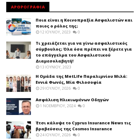
ΑΡΘΡΟΓΡΑΦΙΑ
Ποια είναι η Κοινοπραξία Ασφαλιστών και
ποιος ο ρόλος της;
12 ΙΟΥΛΊΟΥ, 2023
0
Τι χρειάζεται για να γίνω ασφαλιστικός
σύμβουλος; Όλα όσα πρέπει να ξέρετε για
το επάγγελμα του Ασφαλιστικού
Διαμεσολαβητή!
13 ΙΟΥΝΊΟΥ, 2023
Η Ομάδα της MetLife Παραλιμνίου Μιλά:
Εννιά Φωνές, Μία Φιλοσοφία
29 ΙΟΥΛΊΟΥ, 2026
0
Ασφάλιση Ηλικιωμένων Οδηγών
1 ΝΟΕΜΒΡΊΟΥ, 2024
0
Έτσι κάλυψε το Cyprus Insurance News τις
βραβεύσεις της Cosmos Insurance
24 ΙΟΥΛΊΟΥ, 2026
0