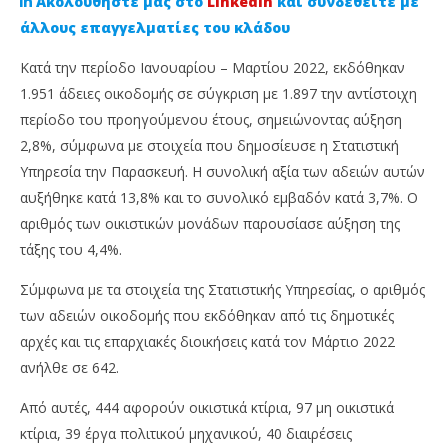
Ακολουθήστε μας στο
Linkedin
και συνδεθείτε με
άλλους επαγγελματίες του κλάδου
Κατά την περίοδο Ιανουαρίου – Μαρτίου 2022, εκδόθηκαν
1.951 άδειες οικοδομής σε σύγκριση με 1.897 την αντίστοιχη
περίοδο του προηγούμενου έτους, σημειώνοντας αύξηση
2,8%, σύμφωνα με στοιχεία που δημοσίευσε η Στατιστική
Υπηρεσία την Παρασκευή. Η συνολική αξία των αδειών αυτών
αυξήθηκε κατά 13,8% και το συνολικό εμβαδόν κατά 3,7%. Ο
αριθμός των οικιστικών μονάδων παρουσίασε αύξηση της
NOW VIEWING
τάξης του 4,4%.
Αυξήθηκαν κατά 2,8% οι άδειες οικοδομής το
Χρ
Σύμφωνα με τα στοιχεία της Στατιστικής Υπηρεσίας, ο αριθμός
πρώτο τρίμηνο του 2022
Μα
των αδειών οικοδομής που εκδόθηκαν από τις δημοτικές
14
14
Ιουνίου,
Ιου
αρχές και τις επαρχιακές διοικήσεις κατά τον Μάρτιο 2022
2022
202
Cyprus
C
ανήλθε σε 642.
Insurance
Ins
News
Ne
Από αυτές, 444 αφορούν οικιστικά κτίρια, 97 μη οικιστικά
Team
Te
κτίρια, 39 έργα πολιτικού μηχανικού, 40 διαιρέσεις