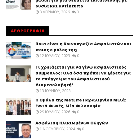
μιλάει για μια δεκαετία εκπαίδευσης με
ουσία και αντίκτυπο
3 ΑΠΡΙΛΊΟΥ, 2026
0
ΑΡΘΡΟΓΡΑΦΙΑ
Ποια είναι η Κοινοπραξία Ασφαλιστών και
ποιος ο ρόλος της;
12 ΙΟΥΛΊΟΥ, 2023
0
Τι χρειάζεται για να γίνω ασφαλιστικός
σύμβουλος; Όλα όσα πρέπει να ξέρετε για
το επάγγελμα του Ασφαλιστικού
Διαμεσολαβητή!
13 ΙΟΥΝΊΟΥ, 2023
Η Ομάδα της MetLife Παραλιμνίου Μιλά:
Εννιά Φωνές, Μία Φιλοσοφία
29 ΙΟΥΛΊΟΥ, 2026
0
Ασφάλιση Ηλικιωμένων Οδηγών
1 ΝΟΕΜΒΡΊΟΥ, 2024
0