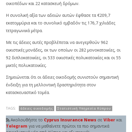
οικοπέδων και 22 κατασκευή δρόμων.
Η συνολική αξία των αδειών αυτών έφθασε τα €209,7
εκατομμύρια και το συνολικό εμβαδόν τις 176,7 χιλιάδες
τετραγωνικά μέτρα.
Με τις άδειες αυτές προβλέπεται να ανεγερθούν 962
οικιστικές μονάδες, εκ των οποίων οι 282 μονοκατοικίες, οι
92 διπλοκατοικίες, οι 533 οικιστικές πολυκατοικίες και οι 55
μικτές πολυκατοικίες.
Σημειώνεται ότι οι άδειες οικοδομής συνιστούν σημαντική
ένδειξη για τη μελλοντική δραστηριότητα στον
κατασκευαστικό τομέα.
TAGS:
άδειες οικοδομής
Στατιστική Υπηρεσία Κύπρου
Ακολουθήστε το
Cyprus Insurance News
σε
Viber
και
Telegram
για να μαθαίνετε πρώτοι τα πιο σημαντικά