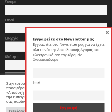
Όνομα
Email
×
Επαρχία
Εγγραφείτε στο Newsletter μας
Εγγραφείτε στο Newsletter μας για να έχετε
όλα τα νέα της Ασφαλιστικής Αγοράς στο
Ηλεκτρονικό σας ταχυδρομείο.
Ιδιότητα
Ονοματεπώνυμο
Email
Στην ιστοσελίδα μας χρησιμοποιούμε cookies για να σας
TikTok
YouTube
προσφέρουμε μία εξατομικευμένη εμπειρία. Πατήστε
«Αποδοχή όλων» για να μας βοηθήσετε να βελτιώσουμε
την εμπειρία σας. Μπορείτε να αλλάξετε τις ρυθμίσεις
σας πατώντας στον σύνδεσμο (link) «Ρυθμίσεις Cookies».
All Rights Reserved by cyprusinsurancenews.com
Ρυθμίσεις Cookies
Αποδοχή όλων