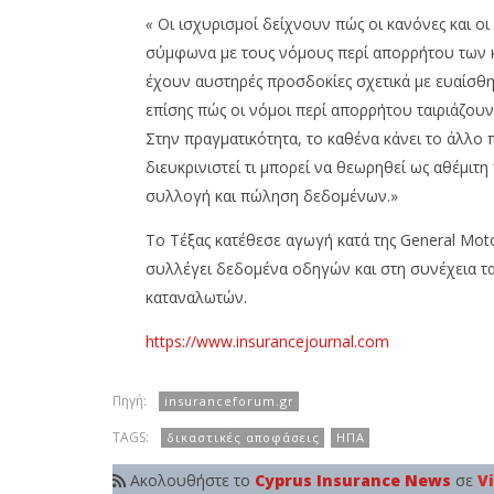
«
Οι ισχυρισμοί δείχνουν πώς οι κανόνες και οι
σύμφωνα με τους νόμους περί απορρήτου των κ
έχουν αυστηρές προσδοκίες σχετικά με ευαίσθ
επίσης πώς οι νόμοι περί απορρήτου ταιριάζου
Στην πραγματικότητα, το καθένα κάνει το άλλο
διευκρινιστεί τι μπορεί να θεωρηθεί ως αθέμιτ
συλλογή και πώληση δεδομένων.»
Το Τέξας κατέθεσε αγωγή κατά της General Mot
συλλέγει δεδομένα οδηγών και στη συνέχεια τα
καταναλωτών.
https://www.insurancejournal.com
Πηγή:
insuranceforum.gr
TAGS:
δικαστικές αποφάσεις
ΗΠΑ
Ακολουθήστε το
Cyprus Insurance News
σε
V