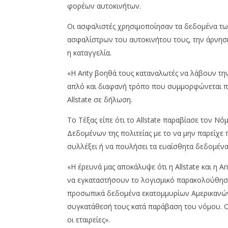
2025
φορέων αυτοκινήτων.
Insurance
Cyprus
News
Insurance
Team
Οι ασφαλιστές χρησιμοποίησαν τα δεδομένα τω
News
Team
ασφαλίστρων του αυτοκινήτου τους, την άρνησ
η καταγγελία.
«Η Arity βοηθά τους καταναλωτές να λάβουν τη
απλό και διαφανή τρόπο που συμμορφώνεται πλ
Allstate σε δήλωση.
Το Τέξας είπε ότι το Allstate παραβίασε τον 
Δεδομένων της πολιτείας με το να μην παρείχε
συλλέξει ή να πουλήσει τα ευαίσθητα δεδομένα
«Η έρευνά μας αποκάλυψε ότι η Allstate και η A
να εγκαταστήσουν το λογισμικό παρακολούθησης
προσωπικά δεδομένα εκατομμυρίων Αμερικανών 
συγκατάθεσή τους κατά παράβαση του νόμου. Ο
οι εταιρείες».