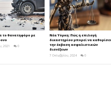
α το θανατηφόρο με
Νέα Υόρκη: Πώς η επιλογή
ρονο
δικαστηρίου μπορεί να καθορίσε
την έκβαση ασφαλιστικών
υ, 2021
0
διενέξεων
Cyprus
Insurance
7 Οκτωβρίου, 2024
0
News
Cyprus
Team
Insurance
News
Team