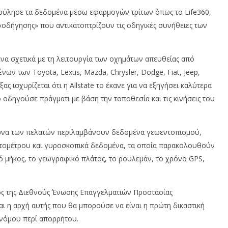
αι πούλησε τα δεδομένα μέσω εφαρμογών τρίτων όπως το Life360,
«οδήγησης» που αντικατοπτρίζουν τις οδηγικές συνήθειες των
ένα σχετικά με τη λειτουργία των οχημάτων απευθείας από
ν των Toyota, Lexus, Mazda, Chrysler, Dodge, Fiat, Jeep,
ας ισχυρίζεται ότι η Allstate το έκανε για να εξηγήσει καλύτερα
 οδηγούσε πράγματι με βάση την τοποθεσία και τις κινήσεις του
ωνα των πελατών περιλαμβάνουν δεδομένα γεωεντοπισμού,
τομέτρου και γυροσκοπικά δεδομένα, τα οποία παρακολουθούν
 μήκος, το γεωγραφικό πλάτος, το ρουλεμάν, το χρόνο GPS,
ς της Διεθνούς Ένωσης Επαγγελματιών Προστασίας
ι η αρχή αυτής που θα μπορούσε να είναι η πρώτη δικαστική
νόμου περί απορρήτου.