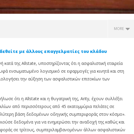
MORE
δεθείτε με άλλους επαγγελματίες του κλάδου
 κατά της Allstate, υποστηρίζοντας ότι η ασφαλιστική εταιρεία
φά ενσωματωμένο λογισμικό σε εφαρμογές για κινητά και στη
αιολογήσει την αύξηση των ασφαλιστικών επιτοκίων των
λωσε ότι η Allstate και η θυγατρική της, Arity, έχουν συλλέξει
η αυτοκινήτου: Οι
Mega-fires: Οι καταστροφικές
Τ
μιλίων από περισσότερους από 45 εκατομμύρια πελάτες σε
τικές καλύψεις που
πυρκαγιές «καίνε» και την
κ
α γνωρίζετε
ευρωπαϊκή οικονομία – Ζημιές
π
αλύτερη βάση δεδομένων οδηγικής συμπεριφοράς στον κόσμο».
άνω των 3 δισ. ευρώ
α
οποιούσε δεδομένα για να ενημερώσει την αναδοχή της καθώς και
ε
υ,
20
ιφοράς σε τρίτους, συμπεριλαμβανομένων άλλων ασφαλιστικών
Ιανουαρίου,
20