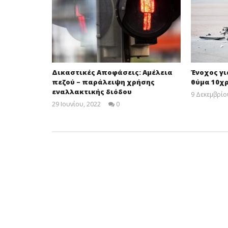
Δικαστικές Αποφάσεις: Αμέλεια
Ένοχος γι
πεζού – παράλειψη χρήσης
θύμα 10χ
εναλλακτικής διόδου
9 Δεκεμβρίο
29 Ιουνίου, 2022
0
Cyprus
Insurance
News
Team