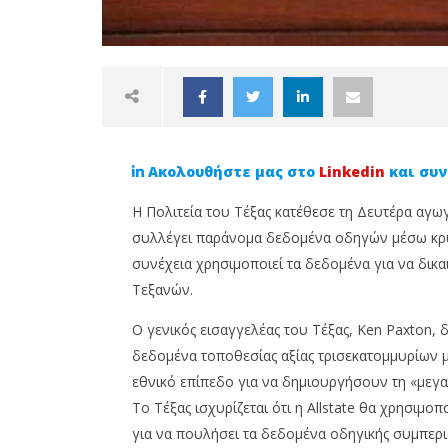
Ακολουθήστε μας στο
Linkedin
και συν
Η Πολιτεία του Τέξας κατέθεσε τη Δευτέρα αγωγή
συλλέγει παράνομα δεδομένα οδηγών μέσω κρυ
συνέχεια χρησιμοποιεί τα δεδομένα για να δικ
Τεξανών.
NOW VIEWING
Ο γενικός εισαγγελέας του Τέξας, Ken Paxton, δή
Αμερική: Αγωγή από την
Ασφάλισ
δεδομένα τοποθεσίας αξίας τρισεκατομμυρίων 
πολιτεία του Τέξας κατά
προαιρε
ασφαλιστικής για παράνομη
αξίζει ν
εθνικό επίπεδο για να δημιουργήσουν τη «μεγ
συλλογή δεδομένων
20
Το Τέξας ισχυρίζεται ότι η Allstate θα χρησιμ
Ιανουαρίο
20
για να πουλήσει τα δεδομένα οδηγικής συμπερ
2025
Ιανουαρίου,
Cyprus