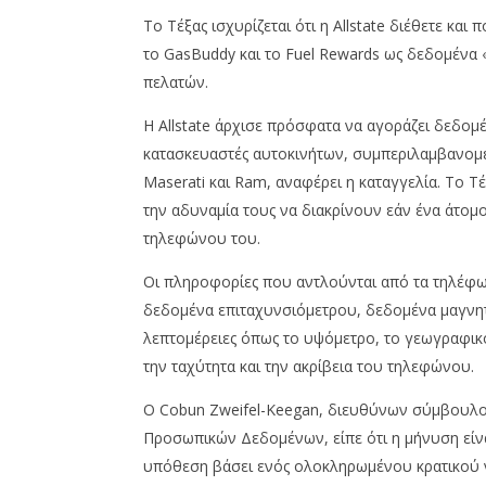
Το Τέξας ισχυρίζεται ότι η Allstate διέθετε κ
το GasBuddy και το Fuel Rewards ως δεδομένα 
πελατών.
Η Allstate άρχισε πρόσφατα να αγοράζει δεδομ
κατασκευαστές αυτοκινήτων, συμπεριλαμβανομένω
Maserati και Ram, αναφέρει η καταγγελία. Το Τέξ
την αδυναμία τους να διακρίνουν εάν ένα άτομο
τηλεφώνου του.
Οι πληροφορίες που αντλούνται από τα τηλέφ
δεδομένα επιταχυνσιόμετρου, δεδομένα μαγνη
λεπτομέρειες όπως το υψόμετρο, το γεωγραφικό
την ταχύτητα και την ακρίβεια του τηλεφώνου.
Ο Cobun Zweifel-Keegan, διευθύνων σύμβουλο
Προσωπικών Δεδομένων, είπε ότι η μήνυση είνα
υπόθεση βάσει ενός ολοκληρωμένου κρατικού 