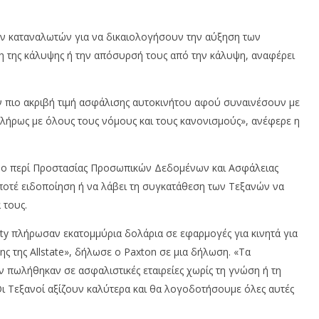
2025
Ια
Cyprus
20
Insurance
ν καταναλωτών για να δικαιολογήσουν την αύξηση των
News
In
Team
N
η της κάλυψης ή την απόσυρσή τους από την κάλυψη, αναφέρει
T
ν πιο ακριβή τιμή ασφάλισης αυτοκινήτου αφού συναινέσουν με
ήρως με όλους τους νόμους και τους κανονισμούς», ανέφερε η
Νόμο περί Προστασίας Προσωπικών Δεδομένων και Ασφάλειας
 ποτέ ειδοποίηση ή να λάβει τη συγκατάθεση των Τεξανών να
 τους.
rity πλήρωσαν εκατομμύρια δολάρια σε εφαρμογές για κινητά για
 της Allstate», δήλωσε ο Paxton σε μια δήλωση. «Τα
πωλήθηκαν σε ασφαλιστικές εταιρείες χωρίς τη γνώση ή τη
ι Τεξανοί αξίζουν καλύτερα και θα λογοδοτήσουμε όλες αυτές