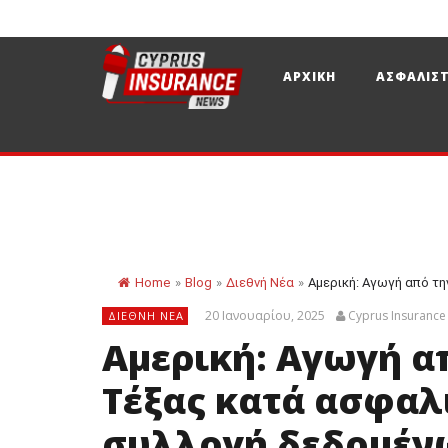
ΑΡΧΙΚΗ
ΑΣΦΑΛΙΣΤ
Home
»
Blog
»
Διεθνή Νέα
»
Αμερική: Αγωγή από τη
20 Ιανουαρίου, 2025
Cyprus Insuranc
ΔΙΕΘΝΉ ΝΈΑ
Αμερική: Αγωγή α
Τέξας κατά ασφαλ
συλλογή δεδομέν