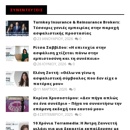
ΣΥΝΕΝΤΕΥΞΕΙΣ
Turnkey Insurance & Reinsurance Brokers:
Τέσσερις γενιές εμπειρίας στην παροχή
ασφαλιστικής προστασίας
23 ΙΑΝΟΥΑΡΊΟΥ, 2026
0
Ρίτσα Σαββίδου: «Η επιτυχία στην
ασφάλιση χτίζεται πάνω στην
εμπιστοσύνη και τη συνέπεια»
26 ΙΟΥΝΊΟΥ, 2026
0
Ελένη Ζοττή: «Θέλω να γίνω η
ασφαλιστική σύμβουλος που δεν είχε ο
πατέρας μου»
11 ΜΑΡΤΊΟΥ, 2026
0
Κορίνα Χρυσοστόμου: «Δεν πήγα απλώς
σε ένα συνέδριο – Πήγα να συναντήσω την
επόμενη εκδοχή του εαυτού μου»
4 ΣΕΠΤΕΜΒΡΊΟΥ, 2025
0
10 Χρόνια Terramedia: Η Άντρη Ζαννεττή
μιλάει για μια δεκαετία εκπαίδευσης με