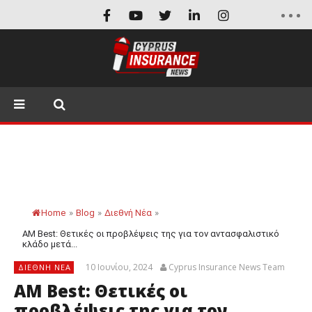
Home
»
Blog
»
Διεθνή Νέα
»
AM Best: Θετικές οι προβλέψεις της για τον αντασφαλιστικό
κλάδο μετά...
10 Ιουνίου, 2024
Cyprus Insurance News Team
ΔΙΕΘΝΉ ΝΈΑ
AM Best: Θετικές οι
προβλέψεις της για τον