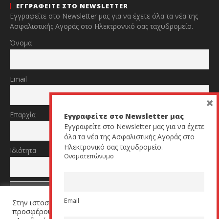
ΕΓΓΡΑΦΕΙΤΕ ΣΤΟ NEWSLETTER
Εγγραφείτε στο Newsletter μας για να έχετε όλα τα νέα της
Ασφαλιστικής Αγοράς στο Ηλεκτρονικό σας ταχυδρομείο.
Όνομα
Email
×
Επαρχία
Εγγραφείτε στο Newsletter μας
Εγγραφείτε στο Newsletter μας για να έχετε
όλα τα νέα της Ασφαλιστικής Αγοράς στο
Ηλεκτρονικό σας ταχυδρομείο.
Ιδιότητα
Ονοματεπώνυμο
Email
Στην ιστοσελίδα μας χρησιμοποιούμε cookies για να σας
TikTok
YouTube
προσφέρουμε μία εξατομικευμένη εμπειρία. Πατήστε