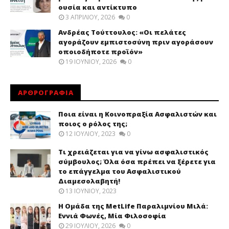
ουσία και αντίκτυπο
3 ΑΠΡΙΛΊΟΥ, 2026
0
Ανδρέας Τούττουλος: «Οι πελάτες
αγοράζουν εμπιστοσύνη πριν αγοράσουν
οποιοδήποτε προϊόν»
19 ΙΟΥΝΊΟΥ, 2026
0
ΑΡΘΡΟΓΡΑΦΙΑ
Ποια είναι η Κοινοπραξία Ασφαλιστών και
ποιος ο ρόλος της;
12 ΙΟΥΛΊΟΥ, 2023
0
Τι χρειάζεται για να γίνω ασφαλιστικός
σύμβουλος; Όλα όσα πρέπει να ξέρετε για
το επάγγελμα του Ασφαλιστικού
Διαμεσολαβητή!
13 ΙΟΥΝΊΟΥ, 2023
Η Ομάδα της MetLife Παραλιμνίου Μιλά:
Εννιά Φωνές, Μία Φιλοσοφία
29 ΙΟΥΛΊΟΥ, 2026
0