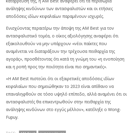
κατάρρευσή της, η AM Best αναφέρει ότι τα περιθώρια
ανάληψης κινδύνων των αντασφαλιστών και οι ετήσιες
αποδόσεις ιδίων κεφαλαίων παραμένουν ισχυρές.
Ενισχύοντας περαιτέρω την άποψη της AM Best για τον
αντασφαλιστικό τομέα, ο οίκος αξιολόγησης αναφέρει ότι
εξακολουθούν να μην υπάρχουν «νέοι παίκτες που
αναμένεται να διαταράξουν την τρέχουσα πειθαρχία της
αγοράς», προσθέτοντας ότι κατά τη γνώμη του «η ενοποίηση
και η ροπή προς την ποιότητα είναι πιο σημαντικές».
«Η AM Best πιστεύει ότι οι εξαιρετικές αποδόσεις ιδίων
κεφαλαίων που σημειώθηκαν το 2023 είναι απίθανο να
επαναληφθούν σε τόσο υψηλό επίπεδο, αλλά αναμένει ότι οι
αντασφαλιστές θα επικεντρωθούν στην πειθαρχία της
ανάληψης κινδύνων στο εγγύς μέλλον», κατέληξε ο Wong-
Fupuy.