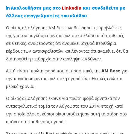
Ακολουθήστε μας στο
Linkedin
και συνδεθείτε με
άλλους επαγγελματίες του κλάδου
Ο οίκος αξιολόγησης AM Best αναθεώρησε τις προβλέψεις
της για τον παγκόσμιο αντασφαλιστικό κλάδο από σταθερές
σε θετικές, αναφέροντας ότι αναμένει ισχυρά περιθώρια
κέρδους των αντασφαλιστών και λέγοντας ότι αναμένει ότι θα
διατηρηθεί η πειθαρχία στην ανάληψη κινδύνων.
Αυτή είναι η πρώτη φορά που οι προοπτικές της
AM Best
για
NOW VIEWING
την παγκόσμια αντασφαλιστική αγορά είναι θετικές εδώ και
μερικά χρόνια.
AM Best: Θετικές οι προβλέψεις της για τον
Απ
αντασφαλιστικό κλάδο μετά από χρόνια
χρ
Ο οίκος αξιολόγησης έκρινε για πρώτη φορά αρνητικά τον
10
10
αντασφαλιστικό τομέα τον Αύγουστο του 2014, εποχή κατά
Ιουνίου,
Ιου
2024
202
την οποία όλοι οι κύριοι οίκοι υιοθέτησαν αυτή τη στάση στο
Cyprus
C
Insurance
Ins
απόγειο της ασθενούς αγοράς.
News
Ne
Team
Te
Στη συνέχεια, η AM Best αναθεώρησε τις προοπτικές της για