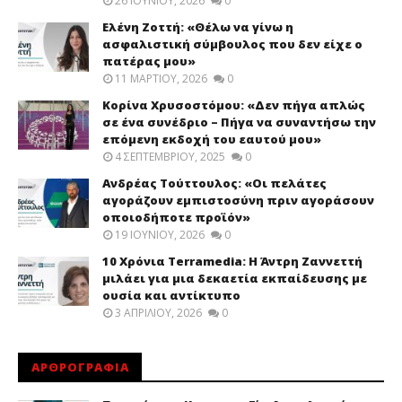
26 ΙΟΥΝΊΟΥ, 2026
0
Ελένη Ζοττή: «Θέλω να γίνω η
ασφαλιστική σύμβουλος που δεν είχε ο
πατέρας μου»
11 ΜΑΡΤΊΟΥ, 2026
0
Κορίνα Χρυσοστόμου: «Δεν πήγα απλώς
σε ένα συνέδριο – Πήγα να συναντήσω την
επόμενη εκδοχή του εαυτού μου»
4 ΣΕΠΤΕΜΒΡΊΟΥ, 2025
0
Ανδρέας Τούττουλος: «Οι πελάτες
αγοράζουν εμπιστοσύνη πριν αγοράσουν
οποιοδήποτε προϊόν»
19 ΙΟΥΝΊΟΥ, 2026
0
10 Χρόνια Terramedia: Η Άντρη Ζαννεττή
μιλάει για μια δεκαετία εκπαίδευσης με
ουσία και αντίκτυπο
3 ΑΠΡΙΛΊΟΥ, 2026
0
ΑΡΘΡΟΓΡΑΦΙΑ