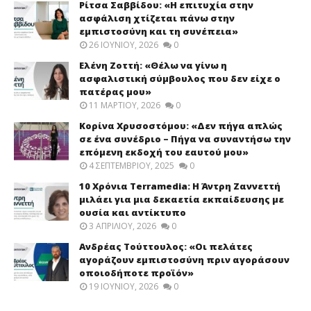
Ρίτσα Σαββίδου: «Η επιτυχία στην
ασφάλιση χτίζεται πάνω στην
εμπιστοσύνη και τη συνέπεια»
26 ΙΟΥΝΊΟΥ, 2026
0
Ελένη Ζοττή: «Θέλω να γίνω η
ασφαλιστική σύμβουλος που δεν είχε ο
πατέρας μου»
11 ΜΑΡΤΊΟΥ, 2026
0
Κορίνα Χρυσοστόμου: «Δεν πήγα απλώς
σε ένα συνέδριο – Πήγα να συναντήσω την
επόμενη εκδοχή του εαυτού μου»
4 ΣΕΠΤΕΜΒΡΊΟΥ, 2025
0
10 Χρόνια Terramedia: Η Άντρη Ζαννεττή
μιλάει για μια δεκαετία εκπαίδευσης με
ουσία και αντίκτυπο
3 ΑΠΡΙΛΊΟΥ, 2026
0
Ανδρέας Τούττουλος: «Οι πελάτες
αγοράζουν εμπιστοσύνη πριν αγοράσουν
οποιοδήποτε προϊόν»
19 ΙΟΥΝΊΟΥ, 2026
0