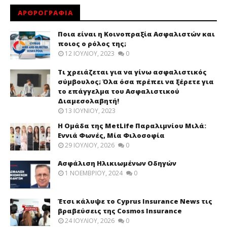
ΑΡΘΡΟΓΡΑΦΙΑ
Ποια είναι η Κοινοπραξία Ασφαλιστών και
ποιος ο ρόλος της;
12 ΙΟΥΛΊΟΥ, 2023
0
Τι χρειάζεται για να γίνω ασφαλιστικός
σύμβουλος; Όλα όσα πρέπει να ξέρετε για
το επάγγελμα του Ασφαλιστικού
Διαμεσολαβητή!
13 ΙΟΥΝΊΟΥ, 2023
Η Ομάδα της MetLife Παραλιμνίου Μιλά:
Εννιά Φωνές, Μία Φιλοσοφία
29 ΙΟΥΛΊΟΥ, 2026
0
Ασφάλιση Ηλικιωμένων Οδηγών
1 ΝΟΕΜΒΡΊΟΥ, 2024
0
Έτσι κάλυψε το Cyprus Insurance News τις
βραβεύσεις της Cosmos Insurance
24 ΙΟΥΛΊΟΥ, 2026
0