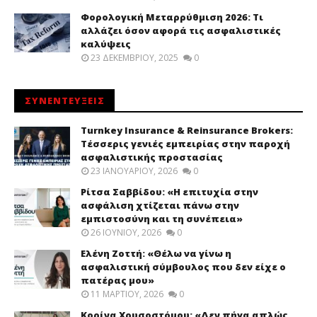
Φορολογική Μεταρρύθμιση 2026: Τι
αλλάζει όσον αφορά τις ασφαλιστικές
καλύψεις
23 ΔΕΚΕΜΒΡΊΟΥ, 2025
0
ΣΥΝΕΝΤΕΥΞΕΙΣ
Turnkey Insurance & Reinsurance Brokers:
Τέσσερις γενιές εμπειρίας στην παροχή
ασφαλιστικής προστασίας
23 ΙΑΝΟΥΑΡΊΟΥ, 2026
0
Ρίτσα Σαββίδου: «Η επιτυχία στην
ασφάλιση χτίζεται πάνω στην
εμπιστοσύνη και τη συνέπεια»
26 ΙΟΥΝΊΟΥ, 2026
0
Ελένη Ζοττή: «Θέλω να γίνω η
ασφαλιστική σύμβουλος που δεν είχε ο
πατέρας μου»
11 ΜΑΡΤΊΟΥ, 2026
0
Κορίνα Χρυσοστόμου: «Δεν πήγα απλώς