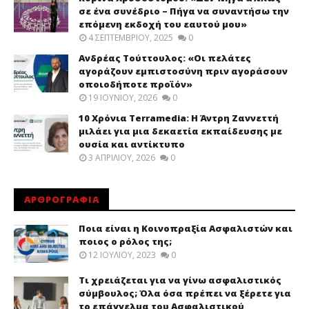
σε ένα συνέδριο – Πήγα να συναντήσω την
επόμενη εκδοχή του εαυτού μου»
4 ΣΕΠΤΕΜΒΡΊΟΥ, 2025
0
Ανδρέας Τούττουλος: «Οι πελάτες
αγοράζουν εμπιστοσύνη πριν αγοράσουν
οποιοδήποτε προϊόν»
19 ΙΟΥΝΊΟΥ, 2026
0
10 Χρόνια Terramedia: Η Άντρη Ζαννεττή
μιλάει για μια δεκαετία εκπαίδευσης με
ουσία και αντίκτυπο
3 ΑΠΡΙΛΊΟΥ, 2026
0
ΑΡΘΡΟΓΡΑΦΙΑ
Ποια είναι η Κοινοπραξία Ασφαλιστών και
ποιος ο ρόλος της;
12 ΙΟΥΛΊΟΥ, 2023
0
Τι χρειάζεται για να γίνω ασφαλιστικός
σύμβουλος; Όλα όσα πρέπει να ξέρετε για
το επάγγελμα του Ασφαλιστικού