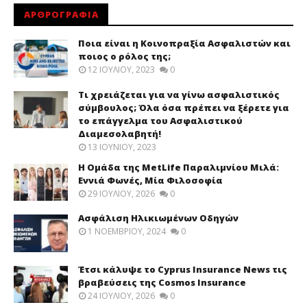
ΑΡΘΡΟΓΡΑΦΙΑ
Ποια είναι η Κοινοπραξία Ασφαλιστών και
ποιος ο ρόλος της;
12 ΙΟΥΛΊΟΥ, 2023
0
Τι χρειάζεται για να γίνω ασφαλιστικός
σύμβουλος; Όλα όσα πρέπει να ξέρετε για
το επάγγελμα του Ασφαλιστικού
Διαμεσολαβητή!
13 ΙΟΥΝΊΟΥ, 2023
Η Ομάδα της MetLife Παραλιμνίου Μιλά:
Εννιά Φωνές, Μία Φιλοσοφία
29 ΙΟΥΛΊΟΥ, 2026
0
Ασφάλιση Ηλικιωμένων Οδηγών
1 ΝΟΕΜΒΡΊΟΥ, 2024
0
Έτσι κάλυψε το Cyprus Insurance News τις
βραβεύσεις της Cosmos Insurance
24 ΙΟΥΛΊΟΥ, 2026
0