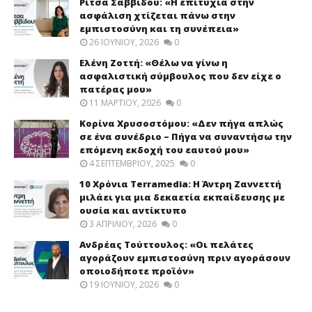
Ρίτσα Σαββίδου: «Η επιτυχία στην
ασφάλιση χτίζεται πάνω στην
εμπιστοσύνη και τη συνέπεια»
26 ΙΟΥΝΊΟΥ, 2026
0
Ελένη Ζοττή: «Θέλω να γίνω η
ασφαλιστική σύμβουλος που δεν είχε ο
πατέρας μου»
11 ΜΑΡΤΊΟΥ, 2026
0
Κορίνα Χρυσοστόμου: «Δεν πήγα απλώς
σε ένα συνέδριο – Πήγα να συναντήσω την
επόμενη εκδοχή του εαυτού μου»
4 ΣΕΠΤΕΜΒΡΊΟΥ, 2025
0
10 Χρόνια Terramedia: Η Άντρη Ζαννεττή
μιλάει για μια δεκαετία εκπαίδευσης με
ουσία και αντίκτυπο
3 ΑΠΡΙΛΊΟΥ, 2026
0
Ανδρέας Τούττουλος: «Οι πελάτες
αγοράζουν εμπιστοσύνη πριν αγοράσουν
οποιοδήποτε προϊόν»
19 ΙΟΥΝΊΟΥ, 2026
0