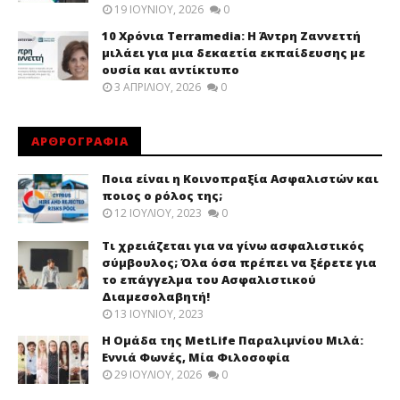
19 ΙΟΥΝΊΟΥ, 2026
0
10 Χρόνια Terramedia: Η Άντρη Ζαννεττή
μιλάει για μια δεκαετία εκπαίδευσης με
ουσία και αντίκτυπο
3 ΑΠΡΙΛΊΟΥ, 2026
0
ΑΡΘΡΟΓΡΑΦΙΑ
Ποια είναι η Κοινοπραξία Ασφαλιστών και
ποιος ο ρόλος της;
12 ΙΟΥΛΊΟΥ, 2023
0
Τι χρειάζεται για να γίνω ασφαλιστικός
σύμβουλος; Όλα όσα πρέπει να ξέρετε για
το επάγγελμα του Ασφαλιστικού
Διαμεσολαβητή!
13 ΙΟΥΝΊΟΥ, 2023
Η Ομάδα της MetLife Παραλιμνίου Μιλά:
Εννιά Φωνές, Μία Φιλοσοφία
29 ΙΟΥΛΊΟΥ, 2026
0