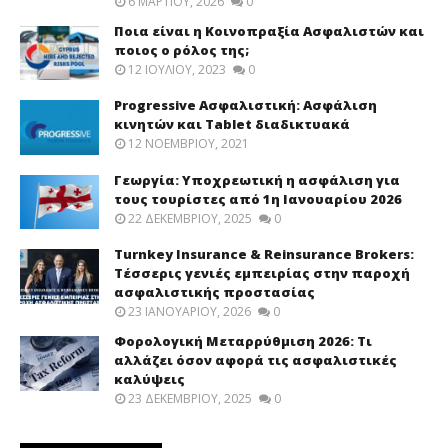
6 ΜΑΡΤΊΟΥ, 2026
0
Ποια είναι η Κοινοπραξία Ασφαλιστών και
ποιος ο ρόλος της;
12 ΙΟΥΛΊΟΥ, 2023
0
Progressive Ασφαλιστική: Ασφάλιση
κινητών και Tablet διαδικτυακά
12 ΝΟΕΜΒΡΊΟΥ, 2021
Γεωργία: Υποχρεωτική η ασφάλιση για
τους τουρίστες από 1η Ιανουαρίου 2026
22 ΔΕΚΕΜΒΡΊΟΥ, 2025
0
Turnkey Insurance & Reinsurance Brokers:
Τέσσερις γενιές εμπειρίας στην παροχή
ασφαλιστικής προστασίας
23 ΙΑΝΟΥΑΡΊΟΥ, 2026
0
Φορολογική Μεταρρύθμιση 2026: Τι
αλλάζει όσον αφορά τις ασφαλιστικές
καλύψεις
23 ΔΕΚΕΜΒΡΊΟΥ, 2025
0