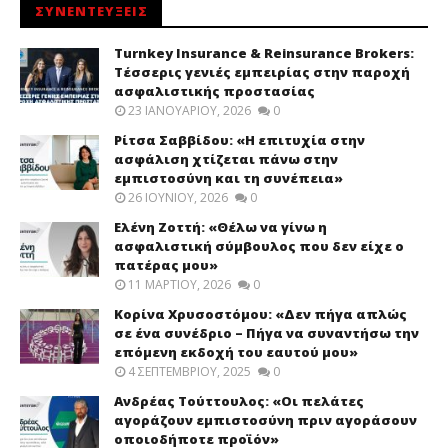
ΣΥΝΕΝΤΕΥΞΕΙΣ
Turnkey Insurance & Reinsurance Brokers:
Τέσσερις γενιές εμπειρίας στην παροχή
ασφαλιστικής προστασίας
23 ΙΑΝΟΥΑΡΊΟΥ, 2026
0
Ρίτσα Σαββίδου: «Η επιτυχία στην
ασφάλιση χτίζεται πάνω στην
εμπιστοσύνη και τη συνέπεια»
26 ΙΟΥΝΊΟΥ, 2026
0
Ελένη Ζοττή: «Θέλω να γίνω η
ασφαλιστική σύμβουλος που δεν είχε ο
πατέρας μου»
11 ΜΑΡΤΊΟΥ, 2026
0
Κορίνα Χρυσοστόμου: «Δεν πήγα απλώς
σε ένα συνέδριο – Πήγα να συναντήσω την
επόμενη εκδοχή του εαυτού μου»
4 ΣΕΠΤΕΜΒΡΊΟΥ, 2025
0
Ανδρέας Τούττουλος: «Οι πελάτες
αγοράζουν εμπιστοσύνη πριν αγοράσουν
οποιοδήποτε προϊόν»