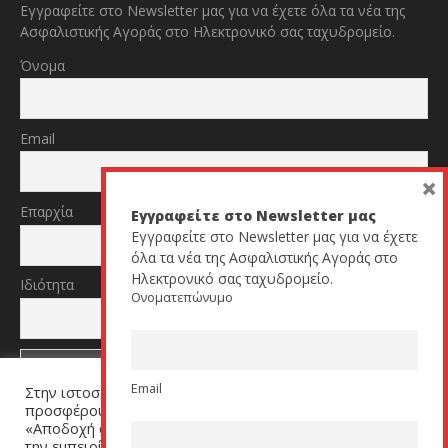
Εγγραφείτε στο Newsletter μας για να έχετε όλα τα νέα της
Ασφαλιστικής Αγοράς στο Ηλεκτρονικό σας ταχυδρομείο.
Όνομα
Email
×
Επαρχία
Εγγραφείτε στο Newsletter μας
Εγγραφείτε στο Newsletter μας για να έχετε
όλα τα νέα της Ασφαλιστικής Αγοράς στο
Ηλεκτρονικό σας ταχυδρομείο.
Ιδιότητα
Ονοματεπώνυμο
Email
Στην ιστοσελίδα μας χρησιμοποιούμε cookies για να σας
TikTok
YouTube
προσφέρουμε μία εξατομικευμένη εμπειρία. Πατήστε
«Αποδοχή όλων» για να μας βοηθήσετε να βελτιώσουμε
την εμπειρία σας. Μπορείτε να αλλάξετε τις ρυθμίσεις