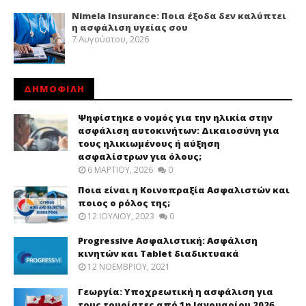
Nimela Insurance: Ποια έξοδα δεν καλύπτει
η ασφάλιση υγείας σου
7 Αυγούστου, 2026
ΔΗΜΟΦΙΛΗ
Ψηφίστηκε ο νομός για την ηλικία στην
ασφάλιση αυτοκινήτων: Δικαιοσύνη για
τους ηλικιωμένους ή αύξηση
ασφαλίστρων για όλους;
6 ΜΑΡΤΊΟΥ, 2026
0
Ποια είναι η Κοινοπραξία Ασφαλιστών και
ποιος ο ρόλος της;
12 ΙΟΥΛΊΟΥ, 2023
0
Progressive Ασφαλιστική: Ασφάλιση
κινητών και Tablet διαδικτυακά
12 ΝΟΕΜΒΡΊΟΥ, 2021
Γεωργία: Υποχρεωτική η ασφάλιση για
τους τουρίστες από 1η Ιανουαρίου 2026