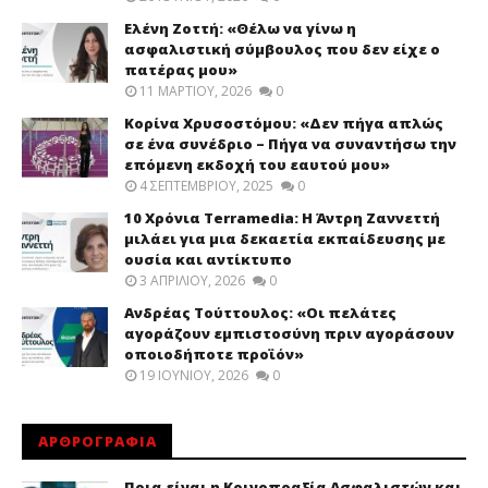
Ελένη Ζοττή: «Θέλω να γίνω η
ασφαλιστική σύμβουλος που δεν είχε ο
πατέρας μου»
11 ΜΑΡΤΊΟΥ, 2026
0
Κορίνα Χρυσοστόμου: «Δεν πήγα απλώς
σε ένα συνέδριο – Πήγα να συναντήσω την
επόμενη εκδοχή του εαυτού μου»
4 ΣΕΠΤΕΜΒΡΊΟΥ, 2025
0
10 Χρόνια Terramedia: Η Άντρη Ζαννεττή
μιλάει για μια δεκαετία εκπαίδευσης με
ουσία και αντίκτυπο
3 ΑΠΡΙΛΊΟΥ, 2026
0
Ανδρέας Τούττουλος: «Οι πελάτες
αγοράζουν εμπιστοσύνη πριν αγοράσουν
οποιοδήποτε προϊόν»
19 ΙΟΥΝΊΟΥ, 2026
0
ΑΡΘΡΟΓΡΑΦΙΑ
Ποια είναι η Κοινοπραξία Ασφαλιστών και