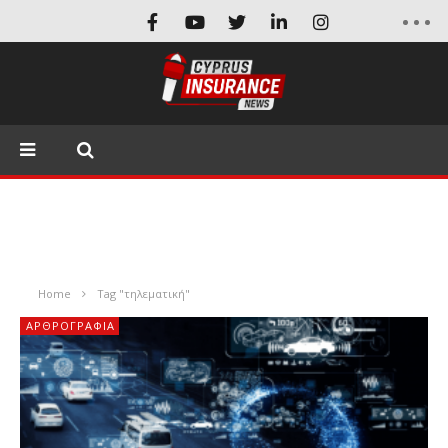
Home
Tag "τηλεματική"
ΑΡΘΡΟΓΡΑΦΊΑ