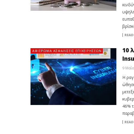
κινδύ
υψηλή
ευπαθ
βρίσκ
READ
10 
ΑΦΙΈΡΩΜΑ ΑΣΦΑΛΊΣΕΙΣ ΕΠΙΧΕΙΡΉΣΕΩΝ
Ins
9 Μαΐο
Η ραγ
ώθηση
μετεξ
κυβερ
46% τ
παραβ
READ