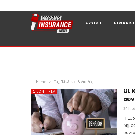
ΑΡΧΙΚΗ
ΑΣΦΑΛΙΣΤ
Home
Tag "Κίνδυνοι & Απειλές"
Οι 
ΔΙΕΘΝΉ ΝΈΑ
συν
30 Ιου
Η Ευρ
δημοσ
συντα