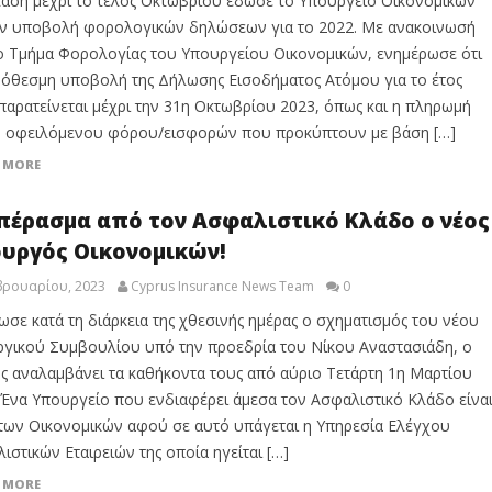
αση μέχρι το τέλος Οκτωβρίου έδωσε το Υπουργείο Οικονομικών
ην υποβολή φορολογικών δηλώσεων για το 2022. Με ανακοινωσή
ο Τμήμα Φορολογίας του Υπουργείου Οικονομικών, ενημέρωσε ότι
όθεσμη υποβολή της Δήλωσης Εισοδήματος Ατόμου για το έτος
παρατείνεται μέχρι την 31η Οκτωβρίου 2023, όπως και η πληρωμή
 οφειλόμενου φόρου/εισφορών που προκύπτουν με βάση […]
 MORE
πέρασμα από τον Ασφαλιστικό Κλάδο ο νέος
υργός Οικονομικών!
βρουαρίου, 2023
Cyprus Insurance News Team
0
ωσε κατά τη διάρκεια της χθεσινής ημέρας ο σχηματισμός του νέου
γικού Συμβουλίου υπό την προεδρία του Νίκου Αναστασιάδη, ο
ς αναλαμβάνει τα καθήκοντα τους από αύριο Τετάρτη 1η Μαρτίου
 Ένα Υπουργείο που ενδιαφέρει άμεσα τον Ασφαλιστικό Κλάδο είνα
των Οικονομικών αφού σε αυτό υπάγεται η Υπηρεσία Ελέγχου
ιστικών Εταιρειών της οποία ηγείται […]
 MORE