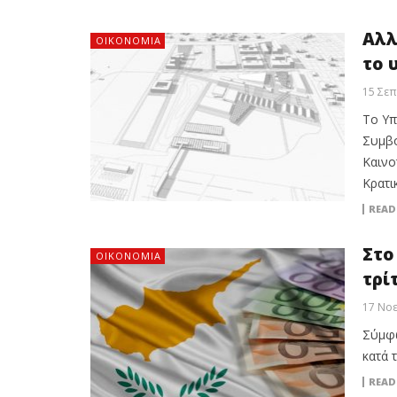
Αλλ
ΟΙΚΟΝΟΜΙΑ
το 
15 Σεπ
Το Υπ
Συμβο
Καινο
Κρατι
READ
Στο
ΟΙΚΟΝΟΜΙΑ
τρί
17 Νοε
Σύμφω
κατά 
READ