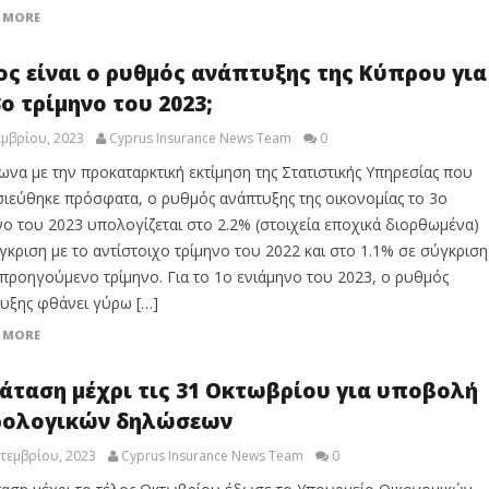
 MORE
ος είναι ο ρυθμός ανάπτυξης της Κύπρου για
3ο τρίμηνο του 2023;
μβρίου, 2023
Cyprus Insurance News Team
0
να με την προκαταρκτική εκτίμηση της Στατιστικής Υπηρεσίας που
ιεύθηκε πρόσφατα, ο ρυθμός ανάπτυξης της οικονομίας το 3ο
νο του 2023 υπολογίζεται στο 2.2% (στοιχεία εποχικά διορθωμένα)
γκριση με το αντίστοιχο τρίμηνο του 2022 και στο 1.1% σε σύγκριση
 προηγούμενο τρίμηνο. Για το 1ο ενιάμηνο του 2023, ο ρυθμός
υξης φθάνει γύρω […]
 MORE
άταση μέχρι τις 31 Οκτωβρίου για υποβολή
ολογικών δηλώσεων
τεμβρίου, 2023
Cyprus Insurance News Team
0