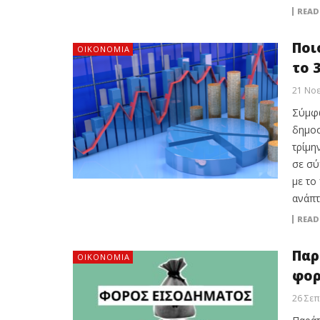
READ
Ποι
ΟΙΚΟΝΟΜΙΑ
το 
21 Νοε
Σύμφω
δημοσ
τρίμη
σε σύ
με το
ανάπτ
READ
Παρ
ΟΙΚΟΝΟΜΙΑ
φορ
26 Σεπ