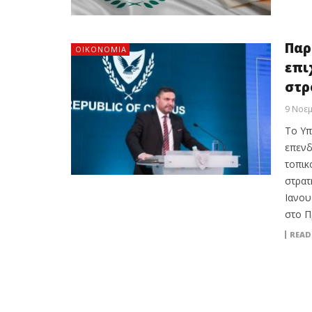
Παρ
ΟΙΚΟΝΟΜΙΑ
επι
στρ
9 Νοεμ
Το Υπ
επενδ
τοπικ
στρατ
Ιανου
στο Π
READ