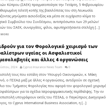
ειών Κύπρου (ΣΑΕΚ) πραγματοποίησε την Τετάρτη, 5 Φεβρουαρίου
αθιερωμένη τελετή κοπής της βασιλόπιτας του στη Λευκωσία.
ζοντας μηνύματα αισιοδοξίας και μέσα σε ευχάριστο κλίμα το
ητικό Συμβούλιο του Συνδέσμου, αντιπρόσωποι των 29 μελών/
ειών του ΣΑΕΚ, συνεργάτες, φίλοι, αφυπηρετήσαντα στελέχη […]
 MORE
ιδρούν για τον Φορολογικό χειρισμό των
αλίστρων υγείας οι Ασφαλιστικοί
μεσολαβητές και άλλες 4 οργανώσεις
ούστου, 2024
Cyprus Insurance News Team
0
ιστολή τους που εστάλη στον Υπουργό Οικονομικών, κ. Μάκη
νό, ο ΠΣΕΑΔ μαζί με άλλες 4 οργανώσεις, αντιδρούν σε σχετική
λιο του Τμήματος Φορολογίας που αφορά τον φορολογικό χειρισμ
σφαλίστρων για τα σχέδια Ιατροφαρμακευτικής περίθαλψης. Την εν
επιστολή υπογράφουν εκτός του ΠΣΕΑΔ, ο Παγκύπριος Δικηγορικό
γος, το Cyprus International Business Association, η […]