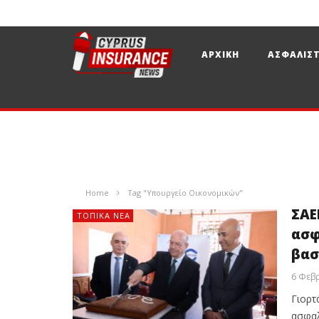
ΑΡΧΙΚΗ
ΑΣΦΑΛΙΣΤ
Home
Tag "Υπουργείο Οικονομικών"
ΣΑΕ
ΤΟΠΙΚΑ ΝΕΑ
ασφ
βασ
6 Φεβ
Γιορτ
ασφαλ