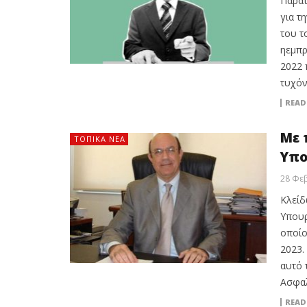
Παράτ
για τ
του τ
ηεμπρ
2022 
τυχόν
READ
Με 
ΤΟΠΙΚΑ ΝΕΑ
Υπο
28 Φε
Κλείδ
Υπουρ
οποίο
2023.
αυτό 
Ασφαλ
READ