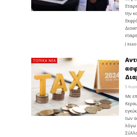
Εταιρ
την κ
Εκφρά
Διοικ
εταιρ
READ
Αντ
ΤΟΠΙΚΑ ΝΕΑ
ασφ
Δια
5 Αυγ
Με επ
Κεραυ
εγκύκ
των α
λόγω 
Σύλλο