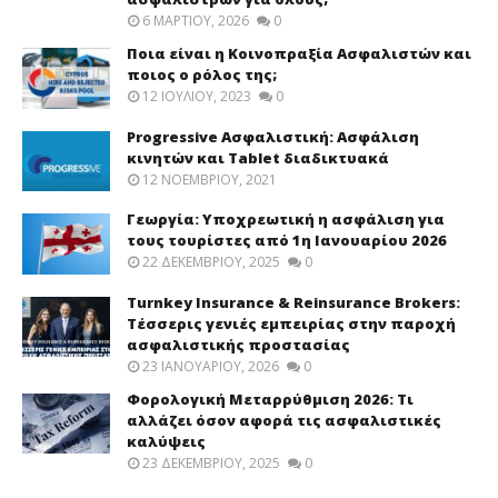
6 ΜΑΡΤΊΟΥ, 2026
0
Ποια είναι η Κοινοπραξία Ασφαλιστών και
ποιος ο ρόλος της;
12 ΙΟΥΛΊΟΥ, 2023
0
Progressive Ασφαλιστική: Ασφάλιση
κινητών και Tablet διαδικτυακά
12 ΝΟΕΜΒΡΊΟΥ, 2021
Γεωργία: Υποχρεωτική η ασφάλιση για
τους τουρίστες από 1η Ιανουαρίου 2026
22 ΔΕΚΕΜΒΡΊΟΥ, 2025
0
Turnkey Insurance & Reinsurance Brokers:
Τέσσερις γενιές εμπειρίας στην παροχή
ασφαλιστικής προστασίας
23 ΙΑΝΟΥΑΡΊΟΥ, 2026
0
Φορολογική Μεταρρύθμιση 2026: Τι
αλλάζει όσον αφορά τις ασφαλιστικές
καλύψεις
23 ΔΕΚΕΜΒΡΊΟΥ, 2025
0