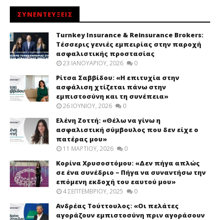
ΣΥΝΕΝΤΕΥΞΕΙΣ
Turnkey Insurance & Reinsurance Brokers:
Τέσσερις γενιές εμπειρίας στην παροχή
ασφαλιστικής προστασίας
23 ΙΑΝΟΥΑΡΊΟΥ, 2026
0
Ρίτσα Σαββίδου: «Η επιτυχία στην
ασφάλιση χτίζεται πάνω στην
εμπιστοσύνη και τη συνέπεια»
26 ΙΟΥΝΊΟΥ, 2026
0
Ελένη Ζοττή: «Θέλω να γίνω η
ασφαλιστική σύμβουλος που δεν είχε ο
πατέρας μου»
11 ΜΑΡΤΊΟΥ, 2026
0
Κορίνα Χρυσοστόμου: «Δεν πήγα απλώς
σε ένα συνέδριο – Πήγα να συναντήσω την
επόμενη εκδοχή του εαυτού μου»
4 ΣΕΠΤΕΜΒΡΊΟΥ, 2025
0
Ανδρέας Τούττουλος: «Οι πελάτες
αγοράζουν εμπιστοσύνη πριν αγοράσουν