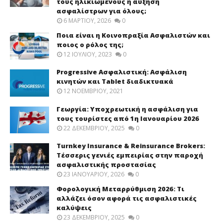
τους ηλικιωμένους ή αύξηση
ασφαλίστρων για όλους;
6 ΜΑΡΤΊΟΥ, 2026
0
Ποια είναι η Κοινοπραξία Ασφαλιστών και
ποιος ο ρόλος της;
12 ΙΟΥΛΊΟΥ, 2023
0
Progressive Ασφαλιστική: Ασφάλιση
κινητών και Tablet διαδικτυακά
12 ΝΟΕΜΒΡΊΟΥ, 2021
Γεωργία: Υποχρεωτική η ασφάλιση για
τους τουρίστες από 1η Ιανουαρίου 2026
22 ΔΕΚΕΜΒΡΊΟΥ, 2025
0
Turnkey Insurance & Reinsurance Brokers:
Τέσσερις γενιές εμπειρίας στην παροχή
ασφαλιστικής προστασίας
23 ΙΑΝΟΥΑΡΊΟΥ, 2026
0
Φορολογική Μεταρρύθμιση 2026: Τι
αλλάζει όσον αφορά τις ασφαλιστικές
καλύψεις
23 ΔΕΚΕΜΒΡΊΟΥ, 2025
0