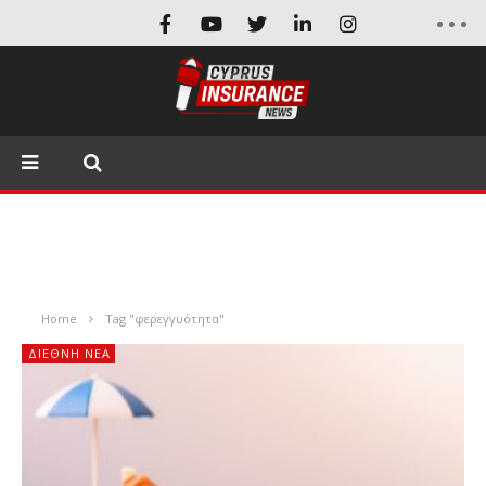
Home
Tag "φερεγγυότητα"
ΔΙΕΘΝΉ ΝΈΑ