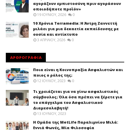
αγοράζουν εμπιστοσύνη πριν αγοράσουν
οποιοδήποτε προϊόν»
19 ΙΟΥΝΊΟΥ, 2026
0
10 Χρόνια Terramedia: Η Άντρη Ζαννεττή
μιλάει για μια δεκαετία εκπαίδευσης με
ουσία και αντίκτυπο
3 ΑΠΡΙΛΊΟΥ, 2026
0
ΑΡΘΡΟΓΡΑΦΙΑ
Ποια είναι η Κοινοπραξία Ασφαλιστών και
ποιος ο ρόλος της;
12 ΙΟΥΛΊΟΥ, 2023
0
Τι χρειάζεται για να γίνω ασφαλιστικός
σύμβουλος; Όλα όσα πρέπει να ξέρετε για
το επάγγελμα του Ασφαλιστικού
Διαμεσολαβητή!
13 ΙΟΥΝΊΟΥ, 2023
Η Ομάδα της MetLife Παραλιμνίου Μιλά:
Εννιά Φωνές, Μία Φιλοσοφία