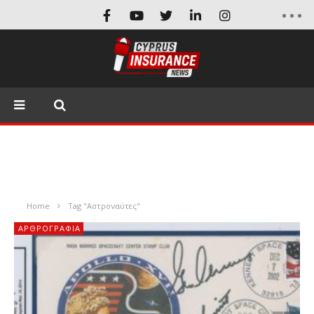
Home
Tag "Αστροναύτες"
ΑΡΘΡΟΓΡΑΦΊΑ