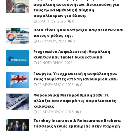
ασφάλιση αυτοκινήτων: Δικαιοσύνη για
τους ηλικιωμένους ή αύξηση
ασφαλίστρων για όλους;
6 ΜΑΡΤΊΟΥ, 2026
0
Ποια είναι η Κοινοπραξία Ασφαλιστών και
ποιος ο ρόλος της;
12 ΙΟΥΛΊΟΥ, 2023
0
Progressive Ασφαλιστική: Ασφάλιση
κινητών και Tablet διαδικτυακά
12 ΝΟΕΜΒΡΊΟΥ, 2021
Γεωργία: Υποχρεωτική η ασφάλιση για
τους τουρίστες από 1η Ιανουαρίου 2026
22 ΔΕΚΕΜΒΡΊΟΥ, 2025
0
Φορολογική Μεταρρύθμιση 2026: Τι
αλλάζει όσον αφορά τις ασφαλιστικές
καλύψεις
23 ΔΕΚΕΜΒΡΊΟΥ, 2025
0
Turnkey Insurance & Reinsurance Brokers:
Τέσσερις γενιές εμπειρίας στην παροχή