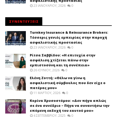
ασφαλιστικής προστασίας
23 ΙΑΝΟΥΑΡΊΟΥ, 2026
0
ΣΥΝΕΝΤΕΥΞΕΙΣ
Turnkey Insurance & Reinsurance Brokers:
Τέσσερις γενιές εμπειρίας στην παροχή
ασφαλιστικής προστασίας
23 ΙΑΝΟΥΑΡΊΟΥ, 2026
0
Ρίτσα Σαββίδου: «Η επιτυχία στην
ασφάλιση χτίζεται πάνω στην
εμπιστοσύνη και τη συνέπεια»
26 ΙΟΥΝΊΟΥ, 2026
0
Ελένη Ζοττή: «Θέλω να γίνω η
ασφαλιστική σύμβουλος που δεν είχε ο
πατέρας μου»
11 ΜΑΡΤΊΟΥ, 2026
0
Κορίνα Χρυσοστόμου: «Δεν πήγα απλώς
σε ένα συνέδριο – Πήγα να συναντήσω την
επόμενη εκδοχή του εαυτού μου»
4 ΣΕΠΤΕΜΒΡΊΟΥ, 2025
0