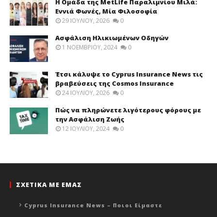
Η Ομάδα της MetLife Παραλιμνίου Μιλά:
Εννιά Φωνές, Μία Φιλοσοφία
29 ΙΟΥΛΊΟΥ, 2026
0
Ασφάλιση Ηλικιωμένων Οδηγών
1 ΝΟΕΜΒΡΊΟΥ, 2024
0
Έτσι κάλυψε το Cyprus Insurance News τις
βραβεύσεις της Cosmos Insurance
24 ΙΟΥΛΊΟΥ, 2026
0
Πώς να πληρώνετε λιγότερους φόρους με
την Ασφάλιση Ζωής
12 ΙΟΥΛΊΟΥ, 2024
0
ΣΧΕΤΙΚΑ ΜΕ ΕΜΑΣ
Cyprus Insurance News – Ποιοι Είμαστε